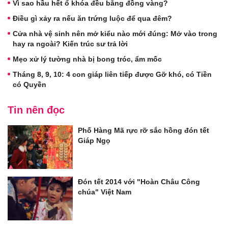
Vì sao hầu hết ổ khóa đều bằng đồng vàng?
Điều gì xảy ra nếu ăn trứng luộc để qua đêm?
Cửa nhà vệ sinh nên mở kiểu nào mới đúng: Mở vào trong
hay ra ngoài? Kiến trúc sư trả lời
Mẹo xử lý tường nhà bị bong tróc, ẩm mốc
Tháng 8, 9, 10: 4 con giáp liên tiếp được Gỡ khó, có Tiền
có Quyền
Tin nên đọc
Phố Hàng Mã rực rỡ sắc hồng đón tết
Giáp Ngọ
Đón tết 2014 với "Hoàn Châu Công
chúa" Việt Nam