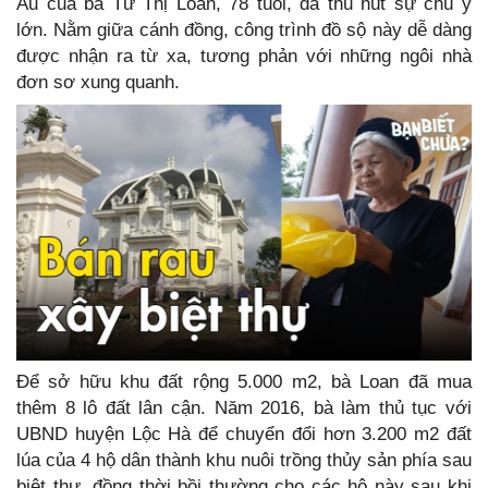
Âu của bà Từ Thị Loan, 78 tuổi, đã thu hút sự chú ý
lớn. Nằm giữa cánh đồng, công trình đồ sộ này dễ dàng
được nhận ra từ xa, tương phản với những ngôi nhà
đơn sơ xung quanh.
Để sở hữu khu đất rộng 5.000 m2, bà Loan đã mua
thêm 8 lô đất lân cận. Năm 2016, bà làm thủ tục với
UBND huyện Lộc Hà để chuyển đổi hơn 3.200 m2 đất
lúa của 4 hộ dân thành khu nuôi trồng thủy sản phía sau
biệt thự, đồng thời bồi thường cho các hộ này sau khi