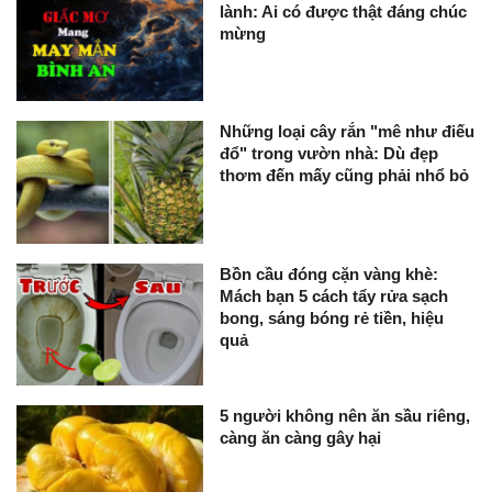
lành: Ai có được thật đáng chúc
mừng
Những loại cây rắn "mê như điếu
đổ" trong vườn nhà: Dù đẹp
thơm đến mấy cũng phải nhổ bỏ
Bồn cầu đóng cặn vàng khè:
Mách bạn 5 cách tẩy rửa sạch
bong, sáng bóng rẻ tiền, hiệu
quả
5 người không nên ăn sầu riêng,
càng ăn càng gây hại