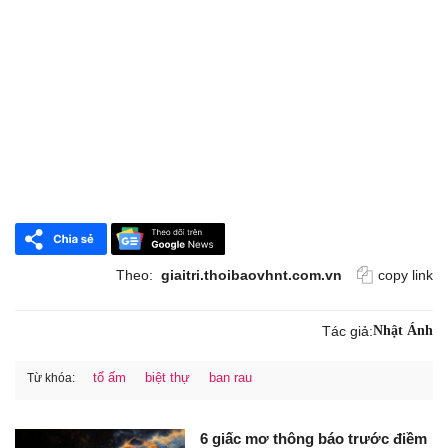
Theo:
giaitri.thoibaovhnt.com.vn
copy link
Tác giả:
Nhật Ánh
tổ ấm
biệt thự
ban rau
Từ khóa:
6 giấc mơ thông báo trước điềm