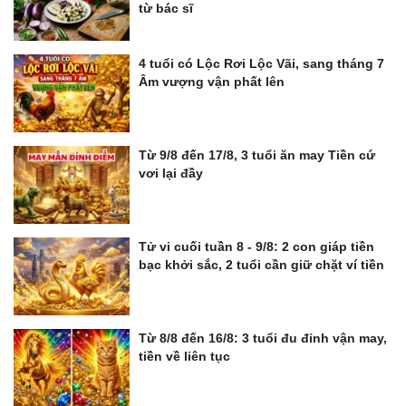
từ bác sĩ
4 tuổi có Lộc Rơi Lộc Vãi, sang tháng 7
Âm vượng vận phất lên
Từ 9/8 đến 17/8, 3 tuổi ăn may Tiền cứ
vơi lại đầy
Tử vi cuối tuần 8 - 9/8: 2 con giáp tiền
bạc khởi sắc, 2 tuổi cần giữ chặt ví tiền
Từ 8/8 đến 16/8: 3 tuổi đu đỉnh vận may,
tiền về liên tục