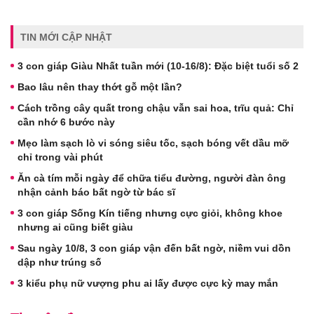
TIN MỚI CẬP NHẬT
3 con giáp Giàu Nhất tuần mới (10-16/8): Đặc biệt tuổi số 2
Bao lâu nên thay thớt gỗ một lần?
Cách trồng cây quất trong chậu vẫn sai hoa, trĩu quả: Chỉ
cần nhớ 6 bước này
Mẹo làm sạch lò vi sóng siêu tốc, sạch bóng vết dầu mỡ
chỉ trong vài phút
Ăn cà tím mỗi ngày để chữa tiểu đường, người đàn ông
nhận cảnh báo bất ngờ từ bác sĩ
3 con giáp Sống Kín tiếng nhưng cực giỏi, không khoe
nhưng ai cũng biết giàu
Sau ngày 10/8, 3 con giáp vận đến bất ngờ, niềm vui dồn
dập như trúng số
3 kiểu phụ nữ vượng phu ai lấy được cực kỳ may mắn