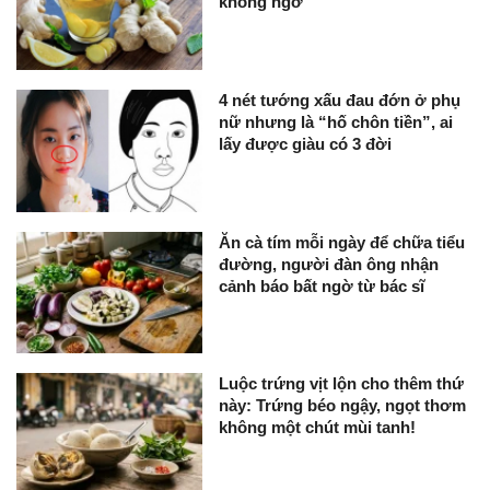
không ngờ
4 nét tướng xấu đau đớn ở phụ
nữ nhưng là “hố chôn tiền”, ai
lấy được giàu có 3 đời
Ăn cà tím mỗi ngày để chữa tiểu
đường, người đàn ông nhận
cảnh báo bất ngờ từ bác sĩ
Luộc trứng vịt lộn cho thêm thứ
này: Trứng béo ngậy, ngọt thơm
không một chút mùi tanh!