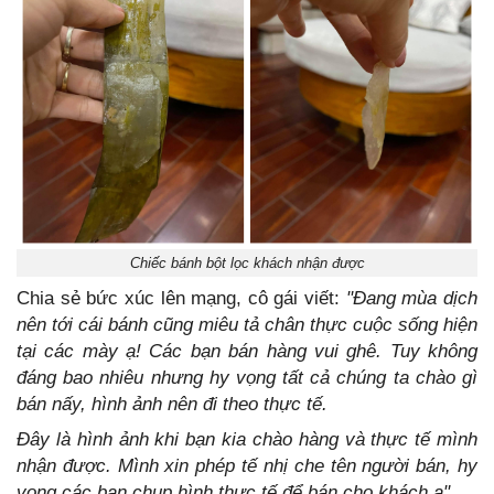
Chiếc bánh bột lọc khách nhận được
Chia sẻ bức xúc lên mạng, cô gái viết:
"Đang mùa dịch
nên tới cái bánh cũng miêu tả chân thực cuộc sống hiện
tại các mày ạ! Các bạn bán hàng vui ghê. Tuy không
đáng bao nhiêu nhưng hy vọng tất cả chúng ta chào gì
bán nấy, hình ảnh nên đi theo thực tế.
Đây là hình ảnh khi bạn kia chào hàng và thực tế mình
nhận được. Mình xin phép tế nhị che tên người bán, hy
vọng các bạn chụp hình thực tế để bán cho khách ạ".