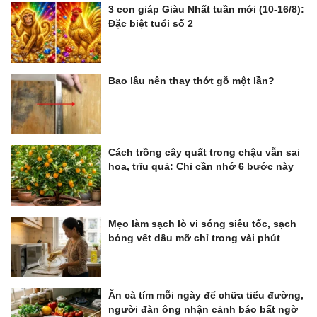
3 con giáp Giàu Nhất tuần mới (10-16/8):
Đặc biệt tuổi số 2
Bao lâu nên thay thớt gỗ một lần?
Cách trồng cây quất trong chậu vẫn sai
hoa, trĩu quả: Chỉ cần nhớ 6 bước này
Mẹo làm sạch lò vi sóng siêu tốc, sạch
bóng vết dầu mỡ chỉ trong vài phút
Ăn cà tím mỗi ngày để chữa tiểu đường,
người đàn ông nhận cảnh báo bất ngờ