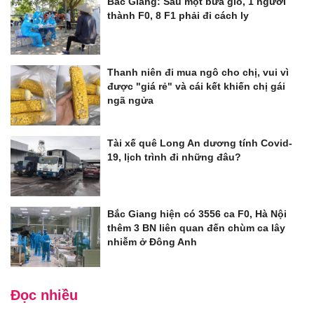
Bắc Giang: Sau một bữa giỗ, 1 người
thành F0, 8 F1 phải đi cách ly
Thanh niên đi mua ngô cho chị, vui vì
được "giá rẻ" và cái kết khiến chị gái
ngã ngửa
Tài xế quê Long An dương tính Covid-
19, lịch trình đi những đâu?
Bắc Giang hiện có 3556 ca F0, Hà Nội
thêm 3 BN liên quan đến chùm ca lây
nhiễm ở Đông Anh
Đọc nhiều