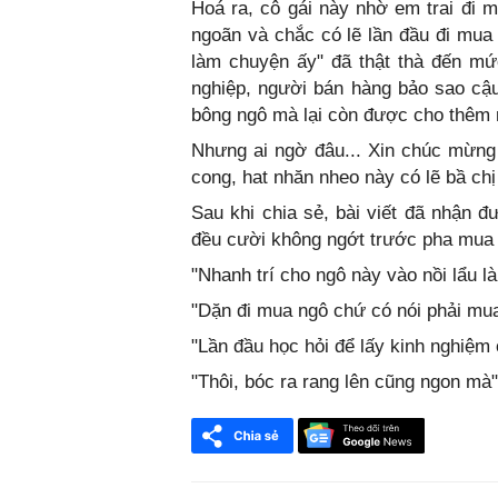
Hoá ra, cô gái này nhờ em trai đi 
ngoãn và chắc có lẽ lần đầu đi mua 
làm chuyện ấy" đã thật thà đến mức
nghiệp, người bán hàng bảo sao cậ
bông ngô mà lại còn được cho thêm
Nhưng ai ngờ đâu... Xin chúc mừng
cong, hat nhăn nheo này có lẽ bầ chị
Sau khi chia sẻ, bài viết đã nhận đ
đều cười không ngớt trước pha mua 
"Nhanh trí cho ngô này vào nồi lẩu l
"Dặn đi mua ngô chứ có nói phải mua
"Lần đầu học hỏi để lấy kinh nghiệm 
"Thôi, bóc ra rang lên cũng ngon mà"