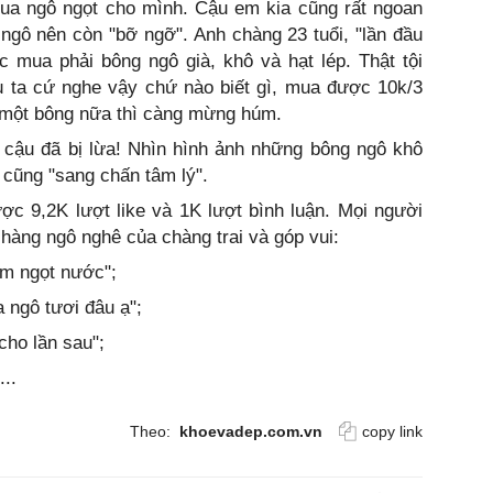
mua ngô ngọt cho mình. Cậu em kia cũng rất ngoan
ngô nên còn "bỡ ngỡ". Anh chàng 23 tuổi, "lần đầu
 mua phải bông ngô già, khô và hạt lép. Thật tội
u ta cứ nghe vậy chứ nào biết gì, mua được 10k/3
 một bông nữa thì càng mừng húm.
 cậu đã bị lừa! Nhìn hình ảnh những bông ngô khô
 cũng "sang chấn tâm lý".
ược 9,2K lượt like và 1K lượt bình luận. Mọi người
hàng ngô nghê của chàng trai và góp vui:
àm ngọt nước";
 ngô tươi đâu ạ";
cho lần sau";
...
Theo:
khoevadep.com.vn
copy link