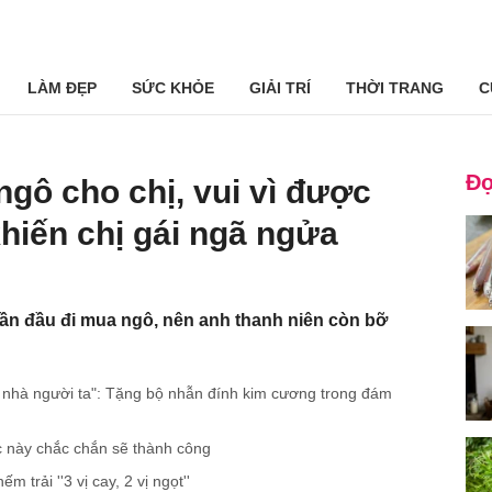
LÀM ĐẸP
SỨC KHỎE
GIẢI TRÍ
THỜI TRANG
C
Đọ
ngô cho chị, vui vì được
 khiến chị gái ngã ngửa
lần đầu đi mua ngô, nên anh thanh niên còn bỡ
 nhà người ta": Tặng bộ nhẫn đính kim cương trong đám
c này chắc chắn sẽ thành công
trải ''3 vị cay, 2 vị ngọt''