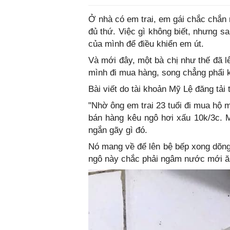
Ở nhà có em trai, em gái chắc chắn 
đủ thứ. Việc gì không biết, nhưng sa
của mình để điều khiển em út.
Và mới đây, một bà chị như thế đã l
mình đi mua hàng, song chẳng phẩi kh
Bài viết do tài khoản Mỹ Lệ đăng tải
"Nhờ ông em trai 23 tuổi đi mua hộ 
bán hàng kêu ngô hơi xấu 10k/3c. Mì
ngắn gãy gì đó.
Nó mang về để lên bệ bếp xong dõng
ngô này chắc phải ngâm nước mới ă