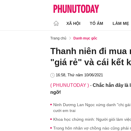
XÃ HỘI
TỔ ẤM
LÀM MẸ
Trang chủ
Danh mục gốc
Thanh niên đi mua 
"giá rẻ" và cái kết
16:58, Thứ năm 10/06/2021
( PHUNUTODAY )
-
Chắc hẳn đây là 
ngỡ!
Ninh Dương Lan Ngọc xứng danh "chị gái
cưới em trai
Khoa học chứng minh: Người giỏi làm việ
Trong hôn nhân vợ chồng nào cũng phải nếm 