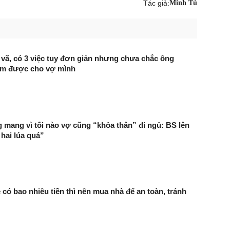
Tác giả:
Minh Tú
 vã, có 3 việc tuy đơn giản nhưng chưa chắc ông
àm được cho vợ mình
mang vì tối nào vợ cũng “khỏa thân” đi ngủ: BS lên
à hai lúa quá”
 có bao nhiêu tiền thì nên mua nhà để an toàn, tránh