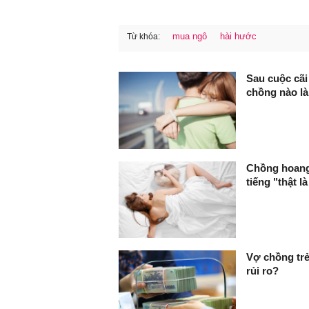
mua ngô
hài hước
Từ khóa:
FaceBook
Sau cuộc cãi
chồng nào l
Chồng hoang 
tiếng "thật l
Vợ chồng trẻ
rủi ro?