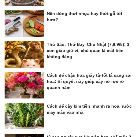
Nên dùng thớt nhựa hay thớt gỗ tốt
hơn?
Thứ Sáu, Thứ Bảy, Chủ Nhật (7,8,9/8): 3
con giáp giữ ví, chủ quan là mất tiền
không đáng
Cách để chậu hoa giấy từ tốt lá sang sai
hoa: Bí quyết này giúp cây nở rực rỡ
quanh năm
Cách để cây kim tiền nhanh ra hoa, rước
may mắn vào nhà
Vì sao người xưa khuyên hạn chế mặc 2