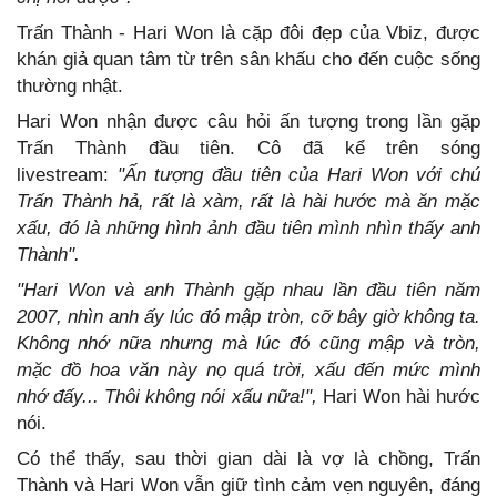
Trấn Thành - Hari Won là cặp đôi đẹp của Vbiz, được
khán giả quan tâm từ trên sân khấu cho đến cuộc sống
thường nhật.
Hari Won nhận được câu hỏi ấn tượng trong lần gặp
Trấn Thành đầu tiên. Cô đã kể trên sóng
livestream:
"Ấn tượng đầu tiên của Hari Won với chú
Trấn Thành hả, rất là xàm, rất là hài hước mà ăn mặc
xấu, đó là những hình ảnh đầu tiên mình nhìn thấy anh
Thành".
"Hari Won và anh Thành gặp nhau lần đầu tiên năm
2007, nhìn anh ấy lúc đó mập tròn, cỡ bây giờ không ta.
Không nhớ nữa nhưng mà lúc đó cũng mập và tròn,
mặc đồ hoa văn này nọ quá trời, xấu đến mức mình
nhớ đấy... Thôi không nói xấu nữa!",
Hari Won hài hước
nói.
Có thể thấy, sau thời gian dài là vợ là chồng, Trấn
Thành và Hari Won vẫn giữ tình cảm vẹn nguyên, đáng