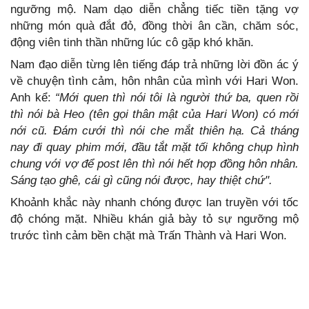
ngưỡng mộ. Nam dạo diễn chẳng tiếc tiền tặng vợ
những món quà đắt đỏ, đồng thời ân cần, chăm sóc,
động viên tinh thần những lúc cô gặp khó khăn.
Nam đạo diễn từng lên tiếng đáp trả những lời đồn ác ý
về chuyện tình cảm, hôn nhân của mình với Hari Won.
Anh kể:
“Mới quen thì nói tôi là người thứ ba, quen rồi
thì nói bà Heo (tên gọi thân mật của Hari Won) có mới
nới cũ. Đám cưới thì nói che mắt thiên hạ. Cả tháng
nay đi quay phim mới, đầu tắt mặt tối không chụp hình
chung với vợ để post lên thì nói hết hợp đồng hôn nhân.
Sáng tạo ghê, cái gì cũng nói được, hay thiệt chứ".
Khoảnh khắc này nhanh chóng được lan truyền với tốc
độ chóng mặt. Nhiều khán giả bày tỏ sự ngưỡng mộ
trước tình cảm bền chặt mà Trấn Thành và Hari Won.