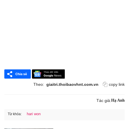
Theo:
giaitri.thoibaovhnt.com.vn
copy link
Tác giả:
Hạ Anh
hari won
Từ khóa: