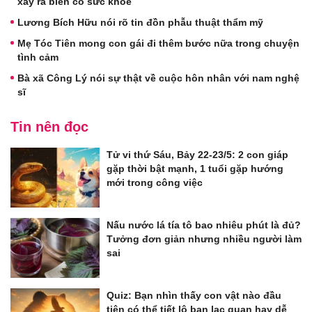
xảy ra biến cố sức khỏe
Lương Bích Hữu nói rõ tin đồn phẫu thuật thẩm mỹ
Mẹ Tóc Tiên mong con gái đi thêm bước nữa trong chuyện
tình cảm
Bà xã Công Lý nói sự thật về cuộc hôn nhân với nam nghệ
sĩ
Tin nên đọc
Tử vi thứ Sáu, Bảy 22-23/5: 2 con giáp
gặp thời bật mạnh, 1 tuổi gặp hướng
mới trong công việc
Nấu nước lá tía tô bao nhiêu phút là đủ?
Tưởng đơn giản nhưng nhiều người làm
sai
Quiz: Bạn nhìn thấy con vật nào đầu
tiên có thể tiết lộ bạn lạc quan hay dễ