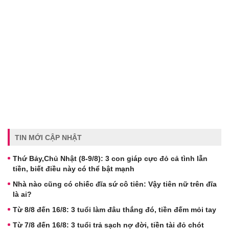
TIN MỚI CẬP NHẬT
Thứ Bảy,Chủ Nhật (8-9/8): 3 con giáp cực đỏ cả tình lẫn
tiền, biết điều này có thể bật mạnh
Nhà nào cũng có chiếc đĩa sứ cô tiên: Vậy tiên nữ trên đĩa
là ai?
Từ 8/8 đến 16/8: 3 tuổi làm đâu thắng đó, tiền đếm mỏi tay
Từ 7/8 đến 16/8: 3 tuổi trả sạch nợ đời, tiền tài đỏ chót