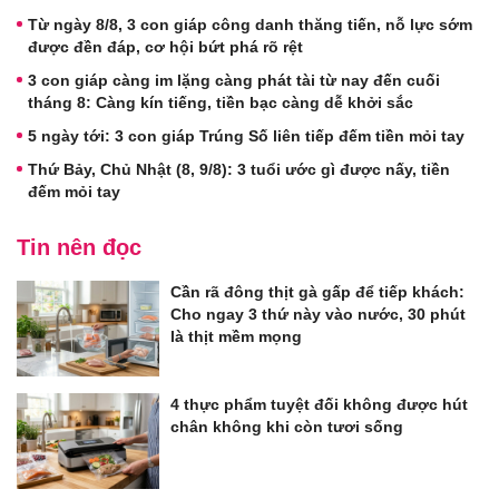
Từ ngày 8/8, 3 con giáp công danh thăng tiến, nỗ lực sớm
được đền đáp, cơ hội bứt phá rõ rệt
3 con giáp càng im lặng càng phát tài từ nay đến cuối
tháng 8: Càng kín tiếng, tiền bạc càng dễ khởi sắc
5 ngày tới: 3 con giáp Trúng Số liên tiếp đếm tiền mỏi tay
Thứ Bảy, Chủ Nhật (8, 9/8): 3 tuổi ước gì được nấy, tiền
đếm mỏi tay
Tin nên đọc
Cần rã đông thịt gà gấp để tiếp khách:
Cho ngay 3 thứ này vào nước, 30 phút
là thịt mềm mọng
4 thực phẩm tuyệt đối không được hút
chân không khi còn tươi sống