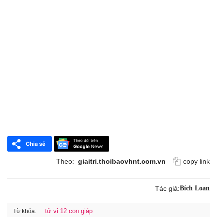
Theo:
giaitri.thoibaovhnt.com.vn
copy link
Tác giả:
Bích Loan
tử vi 12 con giáp
Từ khóa: