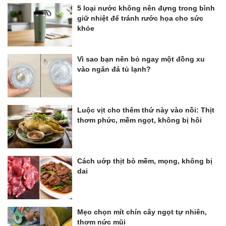
5 loại nước không nên đựng trong bình
giữ nhiệt để tránh rước họa cho sức
khỏe
Vì sao bạn nên bỏ ngay một đồng xu
vào ngăn đá tủ lạnh?
Luộc vịt cho thêm thứ này vào nồi: Thịt
thơm phức, mềm ngọt, không bị hôi
Cách uớp thịt bò mềm, mọng, không bị
dai
Mẹo chọn mít chín cây ngọt tự nhiên,
thơm nức mũi