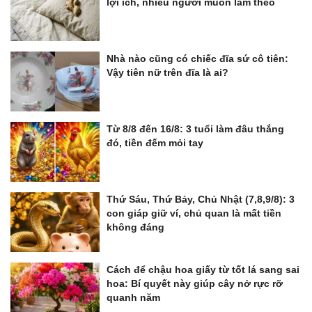
lợi ích, nhiều người muốn làm theo
Nhà nào cũng có chiếc đĩa sứ cô tiên:
Vậy tiên nữ trên đĩa là ai?
Từ 8/8 đến 16/8: 3 tuổi làm đâu thắng
đó, tiền đếm mỏi tay
Thứ Sáu, Thứ Bảy, Chủ Nhật (7,8,9/8): 3
con giáp giữ ví, chủ quan là mất tiền
không đáng
Cách để chậu hoa giấy từ tốt lá sang sai
hoa: Bí quyết này giúp cây nở rực rỡ
quanh năm