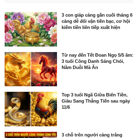
3 con giáp càng gần cuối tháng 6
càng dễ đổi vận tiền bạc, cơ hội
kiếm tiền liên tiếp xuất hiện
Từ nay đến Tết Đoan Ngọ 5/5 âm:
3 tuổi Công Danh Sáng Chói,
Nằm Duỗi Mà Ăn
Top 3 tuổi Ngã Giữa Biển Tiền,
Giàu Sang Thẳng Tiến sau ngày
11/6
3 chỗ trên người càng trắng