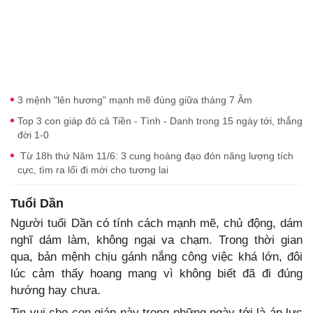
3 mệnh "lên hương" mạnh mẽ đúng giữa tháng 7 Âm
Top 3 con giáp đỏ cả Tiền - Tình - Danh trong 15 ngày tới, thắng
đời 1-0
Từ 18h thứ Năm 11/6: 3 cung hoàng đạo đón năng lượng tích
cực, tìm ra lối đi mới cho tương lai
Tuổi Dần
Người tuổi Dần có tính cách mạnh mẽ, chủ động, dám
nghĩ dám làm, không ngại va chạm. Trong thời gian
qua, bản mệnh chịu gánh nắng công việc khá lớn, đôi
lúc cảm thấy hoang mang vì không biết đã đi đúng
hướng hay chưa.
Tin vui cho con giáp này trong những ngày tới là áp lực