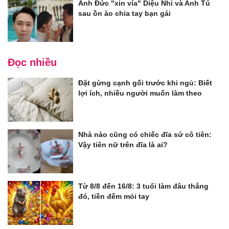
Anh Đức "xin vía" Diệu Nhi và Anh Tú
sau ồn ào chia tay bạn gái
Đọc nhiều
Đặt gừng cạnh gối trước khi ngủ: Biết
lợi ích, nhiều người muốn làm theo
Nhà nào cũng có chiếc đĩa sứ cô tiên:
Vậy tiên nữ trên đĩa là ai?
Từ 8/8 đến 16/8: 3 tuổi làm đâu thắng
đó, tiền đếm mỏi tay