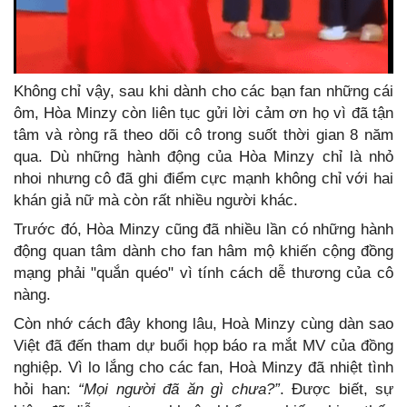
Không chỉ vậy, sau khi dành cho các bạn fan những cái
ôm, Hòa Minzy còn liên tục gửi lời cảm ơn họ vì đã tận
tâm và ròng rã theo dõi cô trong suốt thời gian 8 năm
qua. Dù những hành động của Hòa Minzy chỉ là nhỏ
nhoi nhưng cô đã ghi điểm cực mạnh không chỉ với hai
khán giả nữ mà còn rất nhiều người khác.
Trước đó, Hòa Minzy cũng đã nhiều lần có những hành
động quan tâm dành cho fan hâm mộ khiến cộng đồng
mạng phải "quắn quéo" vì tính cách dễ thương của cô
nàng.
Còn nhớ cách đây khong lâu, Hoà Minzy cùng dàn sao
Việt đã đến tham dự buổi họp báo ra mắt MV của đồng
nghiệp. Vì lo lắng cho các fan, Hoà Minzy đã nhiệt tình
hỏi han:
“Mọi người đã ăn gì chưa?”
. Được biết, sự