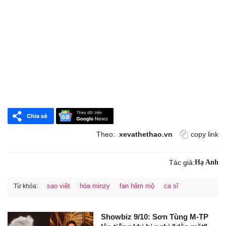
Theo:
xevathethao.vn
copy link
Tác giả:
Hạ Anh
sao việt
hòa minzy
fan hâm mộ
ca sĩ
Từ khóa:
Showbiz 9/10: Sơn Tùng M-TP