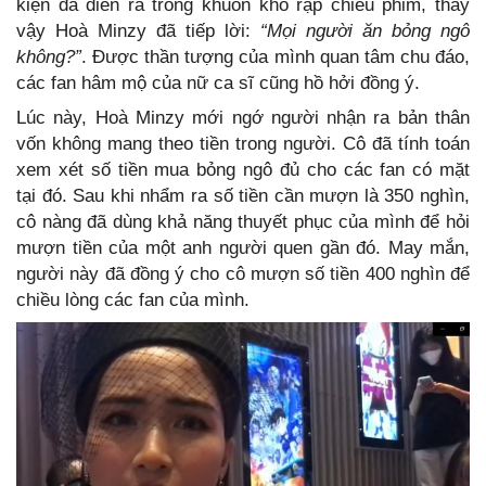
kiện đã diễn ra trong khuôn khổ rạp chiếu phim, thấy
vậy Hoà Minzy đã tiếp lời:
“Mọi người ăn bỏng ngô
không?”
. Được thần tượng của mình quan tâm chu đáo,
các fan hâm mộ của nữ ca sĩ cũng hồ hởi đồng ý.
Lúc này, Hoà Minzy mới ngớ người nhận ra bản thân
vốn không mang theo tiền trong người. Cô đã tính toán
xem xét số tiền mua bỏng ngô đủ cho các fan có mặt
tại đó. Sau khi nhẩm ra số tiền cần mượn là 350 nghìn,
cô nàng đã dùng khả năng thuyết phục của mình để hỏi
mượn tiền của một anh người quen gần đó. May mắn,
người này đã đồng ý cho cô mượn số tiền 400 nghìn để
chiều lòng các fan của mình.