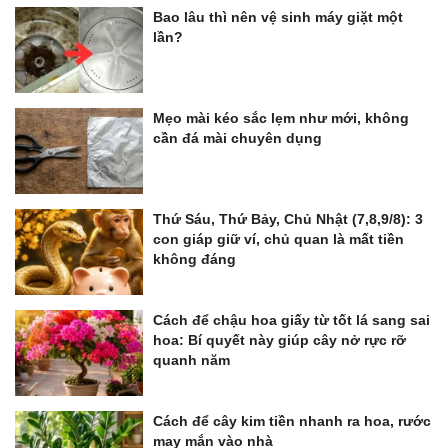
Bao lâu thì nên vệ sinh máy giặt một
lần?
Mẹo mài kéo sắc lẹm như mới, không
cần đá mài chuyên dụng
Thứ Sáu, Thứ Bảy, Chủ Nhật (7,8,9/8): 3
con giáp giữ ví, chủ quan là mất tiền
không đáng
Cách để chậu hoa giấy từ tốt lá sang sai
hoa: Bí quyết này giúp cây nở rực rỡ
quanh năm
Cách để cây kim tiền nhanh ra hoa, rước
may mắn vào nhà