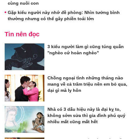
cùng nuôi con
Gặp kiểu người này nhớ đề phòng: Nhìn tưởng bình
thường nhưng có thể gây phiền toái lớn
Tin nên đọc
3 kiểu người làm gì cũng túng quẫn
''nghèo cứ hoàn nghèo"
Chồng ngoại tình những tháng nào
mang về cả trăm triệu nên em bỏ qua,
dại gì mà ly hôn
Nhà có 3 dấu hiệu này là đại kỵ to,
không sớm sửa thì gia đình phú quý
nhiều mất cũng mất hết