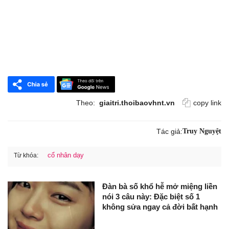
Theo:
giaitri.thoibaovhnt.vn
copy link
Tác giả:
Truy Nguyệt
cổ nhân dạy
Từ khóa:
Đàn bà số khổ hễ mở miệng liền
nói 3 câu này: Đặc biệt số 1
không sửa ngay cả đời bất hạnh