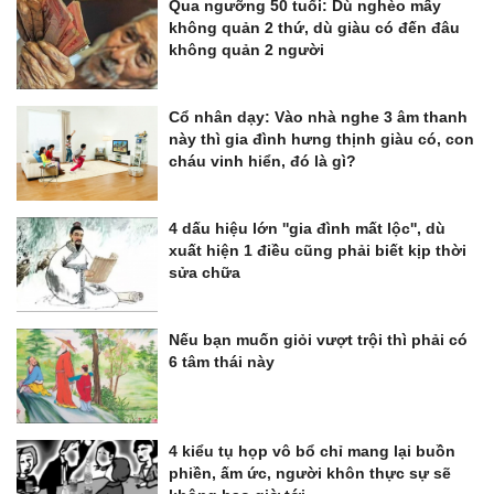
Qua ngưỡng 50 tuổi: Dù nghèo mấy
không quản 2 thứ, dù giàu có đến đâu
không quản 2 người
Cổ nhân dạy: Vào nhà nghe 3 âm thanh
này thì gia đình hưng thịnh giàu có, con
cháu vinh hiển, đó là gì?
4 dấu hiệu lớn ''gia đình mất lộc'', dù
xuất hiện 1 điều cũng phải biết kịp thời
sửa chữa
Nếu bạn muốn giỏi vượt trội thì phải có
6 tâm thái này
4 kiểu tụ họp vô bổ chỉ mang lại buồn
phiền, ấm ức, người khôn thực sự sẽ