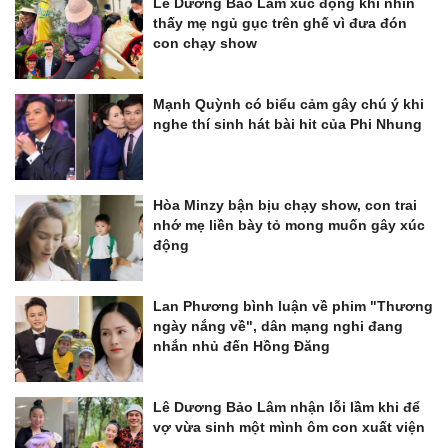
Lê Dương Bảo Lâm xúc động khi nhìn
thấy mẹ ngủ gục trên ghế vì đưa đón
con chạy show
Mạnh Quỳnh có biểu cảm gây chú ý khi
nghe thí sinh hát bài hit của Phi Nhung
Hòa Minzy bận bịu chạy show, con trai
nhớ mẹ liền bày tỏ mong muốn gây xúc
động
Lan Phương bình luận về phim "Thương
ngày nắng về", dân mạng nghi đang
nhắn nhủ đến Hồng Đăng
Lê Dương Bảo Lâm nhận lỗi lầm khi để
vợ vừa sinh một mình ôm con xuất viện