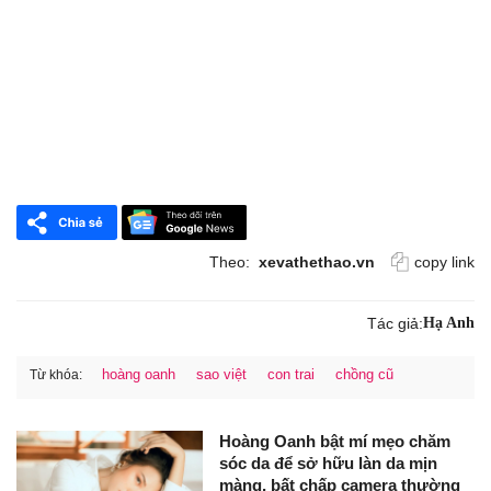
Theo:
xevathethao.vn
copy link
Tác giả:
Hạ Anh
hoàng oanh
sao việt
con trai
chồng cũ
Từ khóa:
Hoàng Oanh bật mí mẹo chăm
sóc da để sở hữu làn da mịn
màng, bất chấp camera thường