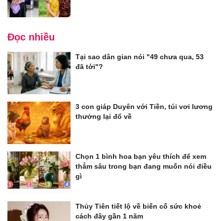
Đọc nhiều
Tại sao dân gian nói "49 chưa qua, 53
đã tới"?
3 con giáp Duyên với Tiền, túi vơi lương
thưởng lại đổ về
Chọn 1 bình hoa bạn yêu thích để xem
thẳm sâu trong bạn đang muốn nói điều
gì
Thủy Tiên tiết lộ về biến cố sức khoẻ
cách đây gần 1 năm