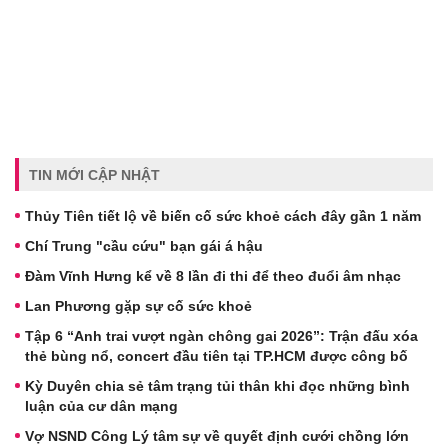
TIN MỚI CẬP NHẬT
Thủy Tiên tiết lộ về biến cố sức khoẻ cách đây gần 1 năm
Chí Trung "cầu cứu" bạn gái á hậu
Đàm Vĩnh Hưng kể về 8 lần đi thi để theo đuổi âm nhạc
Lan Phương gặp sự cố sức khoẻ
Tập 6 “Anh trai vượt ngàn chông gai 2026”: Trận đấu xóa
thẻ bùng nổ, concert đầu tiên tại TP.HCM được công bố
Kỳ Duyên chia sẻ tâm trạng tủi thân khi đọc những bình
luận của cư dân mạng
Vợ NSND Công Lý tâm sự về quyết định cưới chồng lớn