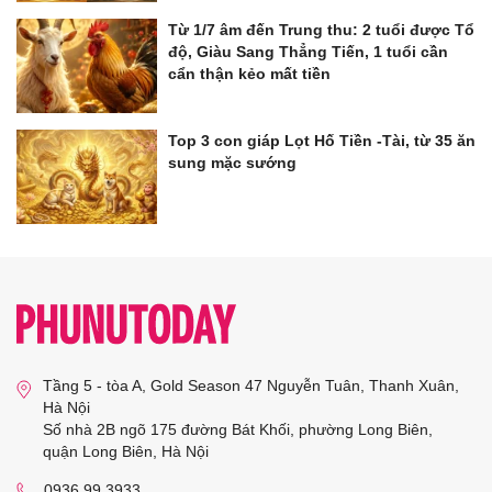
Từ 1/7 âm đến Trung thu: 2 tuổi được Tổ
độ, Giàu Sang Thẳng Tiến, 1 tuổi cần
cẩn thận kẻo mất tiền
Top 3 con giáp Lọt Hố Tiền -Tài, từ 35 ăn
sung mặc sướng
Tầng 5 - tòa A, Gold Season 47 Nguyễn Tuân, Thanh Xuân,
Hà Nội
Số nhà 2B ngõ 175 đường Bát Khối, phường Long Biên,
quận Long Biên, Hà Nội
0936 99 3933