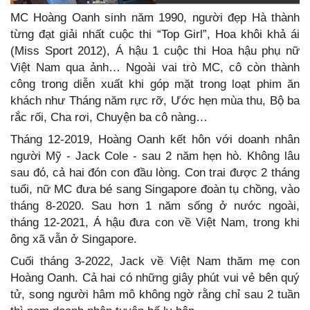
MC Hoàng Oanh sinh năm 1990, người đẹp Hà thành
từng đạt giải nhất cuộc thi “Top Girl”, Hoa khôi khả ái
(Miss Sport 2012), Á hậu 1 cuộc thi Hoa hậu phụ nữ
Việt Nam qua ảnh… Ngoài vai trò MC, cô còn thành
công trong diễn xuất khi góp mặt trong loạt phim ăn
khách như Tháng năm rực rỡ, Ước hẹn mùa thu, Bộ ba
rắc rối, Cha rơi, Chuyện ba cô nàng…
Tháng 12-2019, Hoàng Oanh kết hôn với doanh nhân
người Mỹ - Jack Cole - sau 2 năm hẹn hò. Không lâu
sau đó, cả hai đón con đầu lòng. Con trai được 2 tháng
tuổi, nữ MC đưa bé sang Singapore đoàn tụ chồng, vào
tháng 8-2020. Sau hơn 1 năm sống ở nước ngoài,
tháng 12-2021, Á hậu đưa con về Việt Nam, trong khi
ông xã vẫn ở Singapore.
Cuối tháng 3-2022, Jack về Việt Nam thăm mẹ con
Hoàng Oanh. Cả hai có những giây phút vui vẻ bên quý
tử, song người hâm mô không ngờ rằng chỉ sau 2 tuần