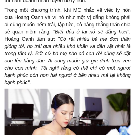
thì nam doanh nhân tuyên bố ly hôn.
Trong một chương trình, khi MC nhắc về việc ly hôn
của Hoàng Oanh và ví nó như một vị đắng không phải
ai cũng muốn nếm trải, lập tức, cô nàng thẳng thắn chia
sẻ quan niệm rằng:
"Biết đâu ở lại nó sẽ đắng hơn"
.
Hoàng Oanh tâm sự:
"Có rất nhiều bà mẹ đơn thân
giống tôi, họ trải qua nhiều khó khăn và dằn vặt nhất là
trong tâm lý. Bất cứ bà mẹ nào có con rồi cũng sẽ đặt
con lên hàng đầu. Ai cũng muốn giữ gia đình trọn vẹn
cho con mình. Tôi nghĩ rằng có thể chỉ có một người
hạnh phúc còn hơn hai người ở bên nhau mà lại không
hạnh phúc".