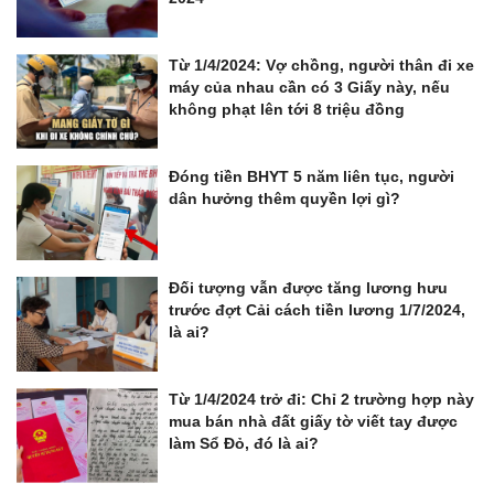
Từ 1/4/2024: Vợ chồng, người thân đi xe
máy của nhau cần có 3 Giấy này, nếu
không phạt lên tới 8 triệu đồng
Đóng tiền BHYT 5 năm liên tục, người
dân hưởng thêm quyền lợi gì?
Đối tượng vẫn được tăng lương hưu
trước đợt Cải cách tiền lương 1/7/2024,
là ai?
Từ 1/4/2024 trở đi: Chỉ 2 trường hợp này
mua bán nhà đất giấy tờ viết tay được
làm Sổ Đỏ, đó là ai?