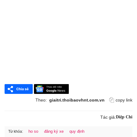
Theo:
giaitri.thoibaovhnt.com.vn
copy link
Tác giả:
Diệp Chi
ho so
đăng ký xe
quy định
Từ khóa: