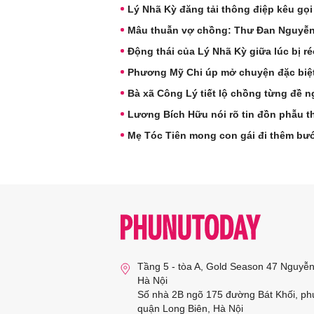
Lý Nhã Kỳ đăng tải thông điệp kêu gọi
Mâu thuẫn vợ chồng: Thư Đan Nguyễn v
Động thái của Lý Nhã Kỳ giữa lúc bị r
Phương Mỹ Chi úp mở chuyện đặc biệ
Bà xã Công Lý tiết lộ chồng từng đề ng
Lương Bích Hữu nói rõ tin đồn phẫu t
Mẹ Tóc Tiên mong con gái đi thêm bư
Tầng 5 - tòa A, Gold Season 47 Nguyễ
Hà Nội
Số nhà 2B ngõ 175 đường Bát Khối, ph
quận Long Biên, Hà Nội