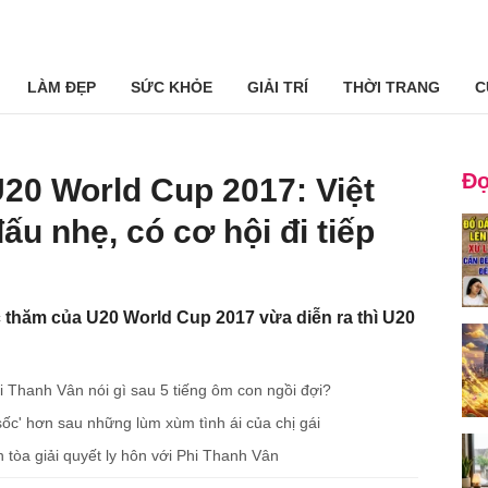
LÀM ĐẸP
SỨC KHỎE
GIẢI TRÍ
THỜI TRANG
C
Đọ
20 World Cup 2017: Việt
u nhẹ, có cơ hội đi tiếp
 thăm của U20 World Cup 2017 vừa diễn ra thì U20
i Thanh Vân nói gì sau 5 tiếng ôm con ngồi đợi?
sốc' hơn sau những lùm xùm tình ái của chị gái
 tòa giải quyết ly hôn với Phi Thanh Vân