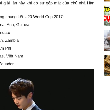
i giải lần này khi có sự góp mặt của chủ nhà Hàn
òng chung kết U20 World Cup 2017:
ina, Anh, Guinea
anuatu
an, Zambia
am Phi
as, Việt Nam
 Ecuador