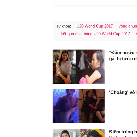
U20 World Cup 2017
vòng chun
Từ khóa:
kết quả chia bảng U20 World Cup 2017
FaceBook
"Đẫm nước m
gái bị tước 
'Choáng' với
Điểm trùng h