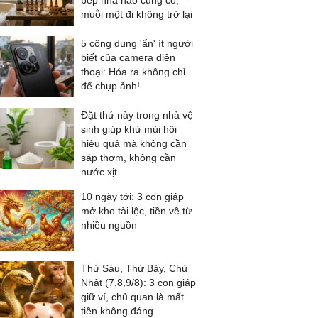
bếp nhà nào cũng có,
muỗi một đi không trở lại
5 công dụng 'ẩn' ít người
biết của camera điện
thoại: Hóa ra không chỉ
để chụp ảnh!
Đặt thứ này trong nhà vệ
sinh giúp khử mùi hôi
hiệu quả mà không cần
sáp thơm, không cần
nước xịt
10 ngày tới: 3 con giáp
mở kho tài lộc, tiền về từ
nhiều nguồn
Thứ Sáu, Thứ Bảy, Chủ
Nhật (7,8,9/8): 3 con giáp
giữ ví, chủ quan là mất
tiền không đáng