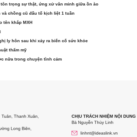
 tôn trọng sự thật, ứng xử văn minh giữa ồn ào
à chồng cũ đấu tố kịch liệt 1 tuần
éo tên khắp MXH
t
hị ly hôn sau khi xảy ra biến cố sức khỏe
huật thẩm mỹ
ớc nữa trong chuyện tình cảm
n Tuân, Thanh Xuân,
CHỊU TRÁCH NHIỆM NỘI DUNG
Bà Nguyễn Thùy Linh
ường Long Biên,
linhnt@ideaslink.vn