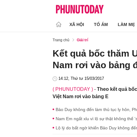
XÃ HỘI
TỔ ẤM
LÀM MẸ
Trang chủ
Giải trí
Kết quả bốc thăm U
Nam rơi vào bảng đấ
14:12, Thứ tư 15/03/2017
( PHUNUTODAY )
-
Theo kết quả bốc
Việt Nam rơi vào bảng E
Bảo Duy không đến làm thủ tục ly hôn, Ph
Nam Em ngất xỉu vì lộ sự thật không thể '
Lộ lý do bất ngờ khiến Bảo Duy không đến