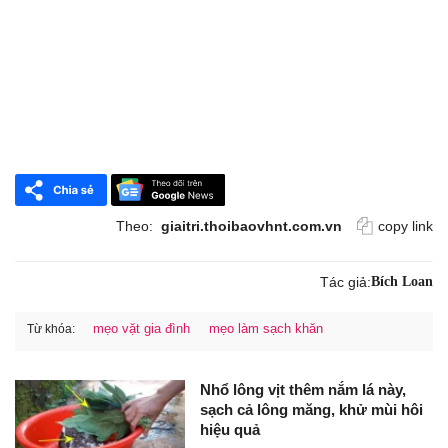
Theo:
giaitri.thoibaovhnt.com.vn
copy link
Tác giả:
Bích Loan
mẹo vặt gia đình
mẹo làm sạch khăn
Từ khóa:
Nhổ lông vịt thêm nắm lá này,
sạch cả lông măng, khử mùi hôi
hiệu quả