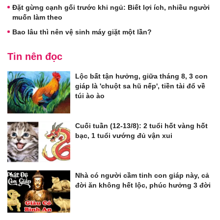
Đặt gừng cạnh gối trước khi ngủ: Biết lợi ích, nhiều người
muốn làm theo
Bao lâu thì nên vệ sinh máy giặt một lần?
Tin nên đọc
Lộc bất tận hưởng, giữa tháng 8, 3 con
giáp là 'chuột sa hũ nếp', tiền tài đổ về
túi ào ào
Cuối tuần (12-13/8): 2 tuổi hốt vàng hốt
bạc, 1 tuổi vướng đủ vận xui
Nhà có người cầm tinh con giáp này, cả
đời ăn không hết lộc, phúc hưởng 3 đời