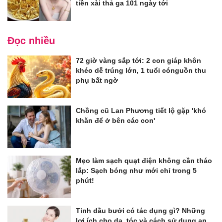
tiền xài thả ga 101 ngày tới
Đọc nhiều
72 giờ vàng sắp tới: 2 con giáp khôn
khéo dễ trúng lớn, 1 tuổi cónguồn thu
phụ bất ngờ
Chồng cũ Lan Phương tiết lộ gặp 'khó
khăn để ở bên các con'
Mẹo làm sạch quạt điện không cần tháo
lắp: Sạch bóng như mới chỉ trong 5
phút!
Tinh dầu bưởi có tác dụng gì? Những
lợi ích cho da, tóc và cách sử dụng an