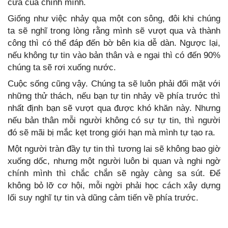
cửa của chính mình.
Giống như việc nhảy qua một con sông, đôi khi chúng
ta sẽ nghĩ trong lòng rằng mình sẽ vượt qua và thành
công thì có thể đáp đến bờ bên kia dễ dàn. Ngược lại,
nếu không tự tin vào bản thân và e ngại thì có đến 90%
chúng ta sẽ rơi xuống nước.
Cuộc sống cũng vậy. Chúng ta sẽ luôn phải đối mặt với
những thử thách, nếu bạn tự tin nhảy về phía trước thì
nhất định bạn sẽ vượt qua được khó khăn này. Nhưng
nếu bản thân mỗi người không có sự tự tin, thì người
đó sẽ mãi bị mắc kẹt trong giới hạn mà mình tự tạo ra.
Một người tràn đầy tự tin thì tương lai sẽ không bao giờ
xuống dốc, nhưng một người luôn bi quan và nghi ngờ
chính mình thì chắc chắn sẽ ngày càng sa sút. Để
không bỏ lỡ cơ hội, mỗi ngời phải học cách xây dựng
lối suy nghĩ tự tin và dũng cảm tiến về phía trước.