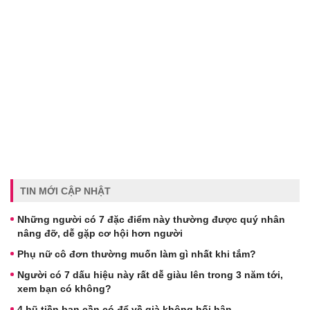
TIN MỚI CẬP NHẬT
Những người có 7 đặc điểm này thường được quý nhân
nâng đỡ, dễ gặp cơ hội hơn người
Phụ nữ cô đơn thường muốn làm gì nhất khi tắm?
Người có 7 dấu hiệu này rất dễ giàu lên trong 3 năm tới,
xem bạn có không?
4 hũ tiền bạn cần có để về già không hối hận