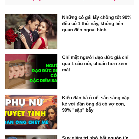
Những cô gái lấy chồng tốt 90%
đều có 1 thứ này, không liên
quan đến ngoại hình
Chỉ mặt người đạo đức giả chỉ
qua 1 câu nói, chuẩn hơn xem
mặt
Kiểu đàn bà ô uế, sẵn sàng cặp
kè với đàn ông đã có vợ con,
99% "sập" bẫy
Suy giảm trí nhớ bắt nguồn từ