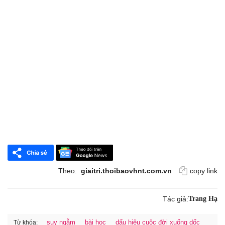
Theo:
giaitri.thoibaovhnt.com.vn
copy link
Tác giả:
Trang Hạ
suy ngẫm
bài học
dấu hiệu cuộc đời xuống dốc
Từ khóa: