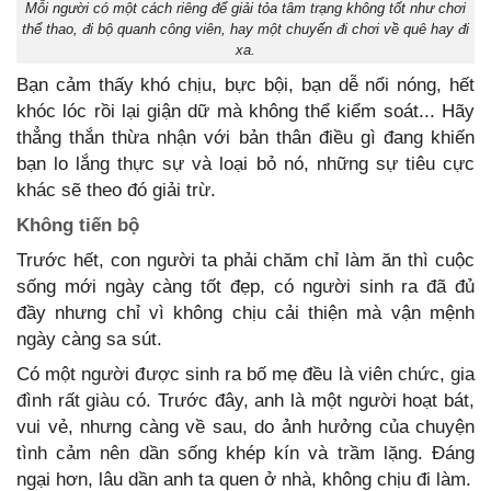
Mỗi người có một cách riêng để giải tỏa tâm trạng không tốt như chơi
thể thao, đi bộ quanh công viên, hay một chuyến đi chơi về quê hay đi
xa.
Bạn cảm thấy khó chịu, bực bội, bạn dễ nổi nóng, hết
khóc lóc rồi lại giận dữ mà không thể kiểm soát... Hãy
thẳng thắn thừa nhận với bản thân điều gì đang khiến
bạn lo lắng thực sự và loại bỏ nó, những sự tiêu cực
khác sẽ theo đó giải trừ.
Không tiến bộ
Trước hết, con người ta phải chăm chỉ làm ăn thì cuộc
sống mới ngày càng tốt đẹp, có người sinh ra đã đủ
đầy nhưng chỉ vì không chịu cải thiện mà vận mệnh
ngày càng sa sút.
Có một người được sinh ra bố mẹ đều là viên chức, gia
đình rất giàu có. Trước đây, anh là một người hoạt bát,
vui vẻ, nhưng càng về sau, do ảnh hưởng của chuyện
tình cảm nên dần sống khép kín và trầm lặng. Đáng
ngại hơn, lâu dần anh ta quen ở nhà, không chịu đi làm.