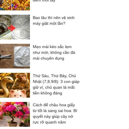
đếm mỏi tay
Bao lâu thì nên vệ sinh
máy giặt một lần?
Mẹo mài kéo sắc lẹm
như mới, không cần đá
mài chuyên dụng
Thứ Sáu, Thứ Bảy, Chủ
Nhật (7,8,9/8): 3 con giáp
giữ ví, chủ quan là mất
tiền không đáng
Cách để chậu hoa giấy
từ tốt lá sang sai hoa: Bí
quyết này giúp cây nở
rực rỡ quanh năm