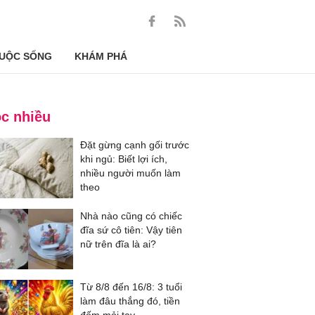
UỘC SỐNG
KHÁM PHÁ
c nhiều
Đặt gừng cạnh gối trước
khi ngủ: Biết lợi ích,
nhiều người muốn làm
theo
Nhà nào cũng có chiếc
đĩa sứ cô tiên: Vậy tiên
nữ trên đĩa là ai?
Từ 8/8 đến 16/8: 3 tuổi
làm đâu thắng đó, tiền