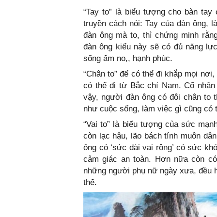
“Tay to” là biểu tượng cho bàn tay 
truyền cách nói: Tay của đàn ông, là
đàn ông mà to, thì chứng minh rằng
đàn ông kiểu này sẽ có đủ năng lực
sống ấm no,, hạnh phúc.
“Chân to” để có thể đi khắp mọi nơi
có thể đi từ Bắc chí Nam. Cổ nhân 
vậy, người đàn ông có đôi chân to 
như cuộc sống, làm việc gì cũng có 
“Vai to” là biểu tượng của sức mạnh
còn lạc hậu, lão bách tính muôn dâ
ông có ‘sức dài vai rộng’ có sức kh
cảm giác an toàn. Hơn nữa còn có 
những người phụ nữ ngày xưa, đều hy
thế.