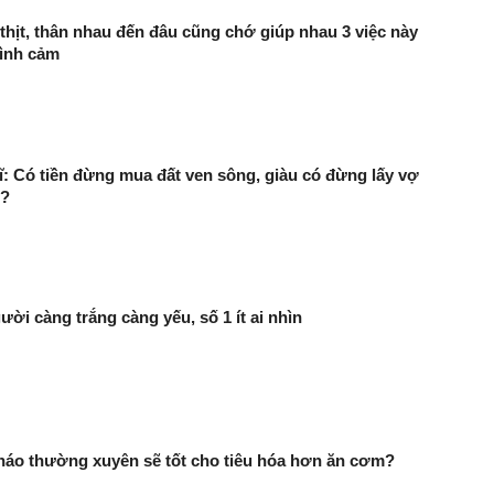
thịt, thân nhau đến đâu cũng chớ giúp nhau 3 việc này
tình cảm
kĩ: Có tiền đừng mua đất ven sông, giàu có đừng lấy vợ
o?
ười càng trắng càng yếu, số 1 ít ai nhìn
háo thường xuyên sẽ tốt cho tiêu hóa hơn ăn cơm?