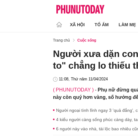
XÃ HỘI
TỔ ẤM
LÀM MẸ
Trang chủ
Cuộc sống
Người xưa dặn con
to" chẳng lo thiếu t
11:08, Thứ năm 11/04/2024
( PHUNUTODAY )
-
Phụ nữ đừng quá 
này còn quý hơn vàng, số hưởng đế
Người ngoại tình lĩnh ngay 3 'quả đắng', c
4 kiểu người càng sống phúc càng dày, ta
6 người này vào nhà, tài lộc bao nhiêu cũn