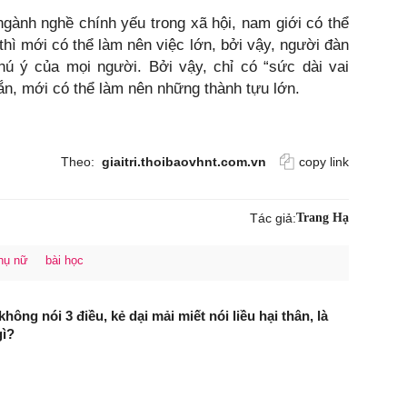
ngành nghề chính yếu trong xã hội, nam giới có thể
hì mới có thể làm nên việc lớn, bởi vậy, người đàn
hú ý của mọi người. Bởi vậy, chỉ có “sức dài vai
ắn, mới có thể làm nên những thành tựu lớn.
Theo:
giaitri.thoibaovhnt.com.vn
copy link
Tác giả:
Trang Hạ
hụ nữ
bài học
ông nói 3 điều, kẻ dại mải miết nói liều hại thân, là
gì?