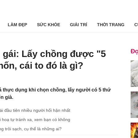
LÀM ĐẸP
SỨC KHỎE
GIẢI TRÍ
THỜI TRANG
C
Đọ
 gái: Lấy chồng được "5
hốn, cái to đó là gì?
thực dụng khi chọn chồng, lấy người có 5 thứ
n già.
ái đầu tiên nhiều người hối hận nhất
і hоạ tự tránh xa, xem bạn có không
g trôi sạch, cụ thể là những ai?