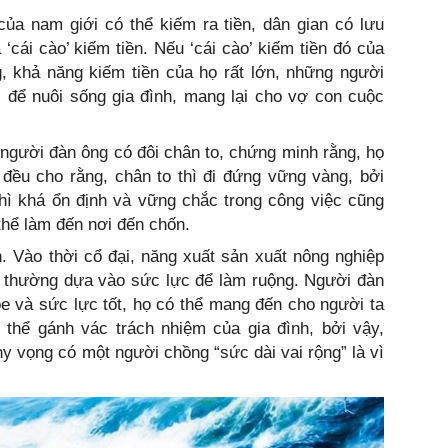
của nam giới có thể kiếm ra tiền, dân gian có lưu
 ‘cái cào’ kiếm tiền. Nếu ‘cái cào’ kiếm tiền đó của
, khả năng kiếm tiền của họ rất lớn, những người
 để nuôi sống gia đình, mang lại cho vợ con cuộc
, người đàn ông có đôi chân to, chứng minh rằng, họ
đều cho rằng, chân to thì đi đứng vững vàng, bởi
thì khá ổn định và vững chắc trong công việc cũng
thể làm đến nơi đến chốn.
. Vào thời cổ đại, năng xuất sản xuất nông nghiệp
n thường dựa vào sức lực để làm ruộng. Người đàn
ỏe và sức lực tốt, họ có thể mang đến cho người ta
thể gánh vác trách nhiệm của gia đình, bởi vậy,
 vọng có một người chồng “sức dài vai rộng” là vì