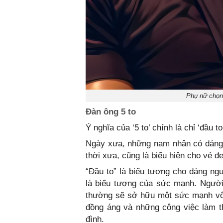
Phụ nữ chọn 
Đàn ông 5 to
Ý nghĩa của ‘5 to’ chính là chỉ ‘đầu to’,
Ngày xưa, những nam nhân có dáng v
thời xưa, cũng là biểu hiện cho vẻ 
“Đầu to” là biểu tượng cho dáng ng
là biểu tượng của sức mạnh. Người 
thường sẽ sở hữu một sức mạnh vô 
đồng áng và những công việc làm th
đình.