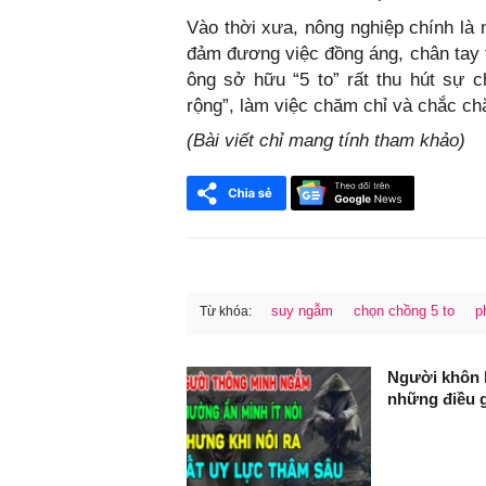
Vào thời xưa, nông nghiệp chính là 
đảm đương việc đồng áng, chân tay t
ông sở hữu “5 to” rất thu hút sự c
rộng”, làm việc chăm chỉ và chắc ch
(Bài viết chỉ mang tính tham khảo)
suy ngẫm
chọn chồng 5 to
p
Từ khóa:
FaceBook
Người khôn kh
những điều 