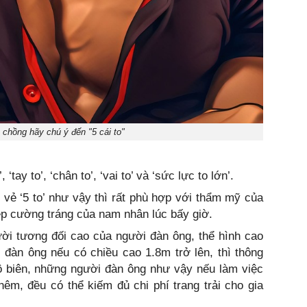
chồng hãy chú ý đến "5 cái to"
 ‘tay to’, ‘chân to’, ‘vai to’ và ‘sức lực to lớn’.
ẻ ‘5 to’ như vậy thì rất phù hợp với thẩm mỹ của
đẹp cường tráng của nam nhân lúc bấy giờ.
ười tương đối cao của người đàn ông, thể hình cao
đàn ông nếu có chiều cao 1.8m trở lên, thì thông
biên, những người đàn ông như vậy nếu làm việc
êm, đều có thể kiếm đủ chi phí trang trải cho gia