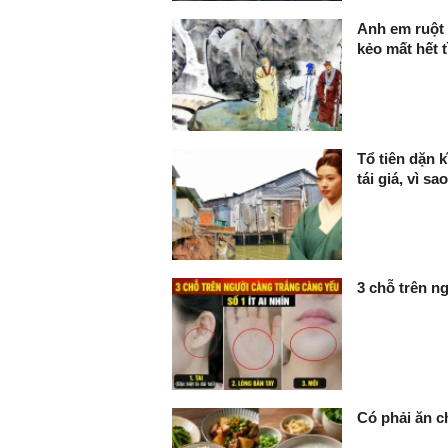
Anh em ruột 
kẻo mất hết 
Tổ tiên dặn 
tái giá, vì sa
3 chỗ trên ng
Có phải ăn c