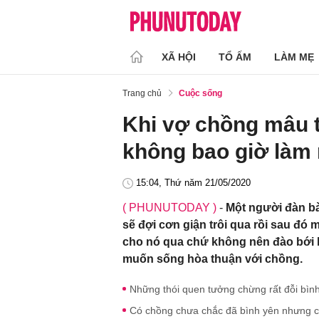
XÃ HỘI
TỔ ẤM
LÀM MẸ
Trang chủ
Cuộc sống
Khi vợ chồng mâu 
không bao giờ làm
15:04, Thứ năm 21/05/2020
( PHUNUTODAY )
-
Một người đàn bà
sẽ đợi cơn giận trôi qua rồi sau đó 
cho nó qua chứ không nên đào bới l
muốn sống hòa thuận với chồng.
Những thói quen tưởng chừng rất đỗi bình 
Có chồng chưa chắc đã bình yên nhưng c