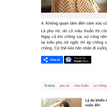
4. Không quan tâm đến cảm xúc c
Là phụ nữ, dù có mâu thuẫn thì cũn
Ngay cả khi chồng sai, vợ cũng nên
lại kiểu phụ nữ ngốc thì ép chồng
chồng. Cứ thế kéo hôn nhân đi xuốn
phụ nữ
mâu thuẫn
vợ chồng
Từ khóa:
FaceBook
Lý do khiến 
cuộc đời