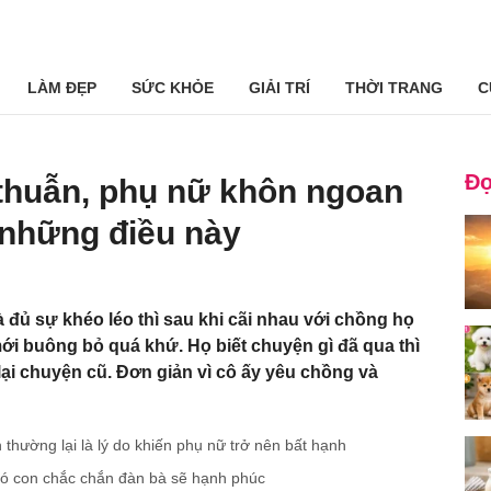
LÀM ĐẸP
SỨC KHỎE
GIẢI TRÍ
THỜI TRANG
C
Đọ
thuẫn, phụ nữ khôn ngoan
 những điều này
 đủ sự khéo léo thì sau khi cãi nhau với chồng họ
mới buông bỏ quá khứ. Họ biết chuyện gì đã qua thì
ại chuyện cũ. Đơn giản vì cô ấy yêu chồng và
thường lại là lý do khiến phụ nữ trở nên bất hạnh
ó con chắc chắn đàn bà sẽ hạnh phúc