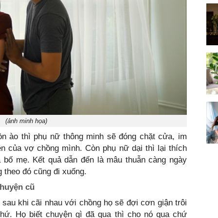
(ảnh minh họa)
n ào thì phụ nữ thông minh sẽ đóng chặt cửa, im
ện của vợ chồng mình. Còn phụ nữ dại thì lại thích
à bố mẹ. Kết quả dẫn đến là mâu thuẫn càng ngày
 theo đó cũng đi xuống.
 chuyện cũ
 sau khi cãi nhau với chồng họ sẽ đợi cơn giận trôi
hứ. Họ biết chuyện gì đã qua thì cho nó qua chứ