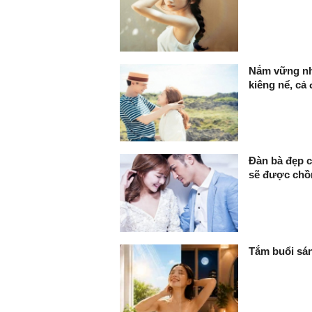
Nắm vững nh
kiêng nể, cả
Đàn bà đẹp 
sẽ được chồ
Tắm buổi sán