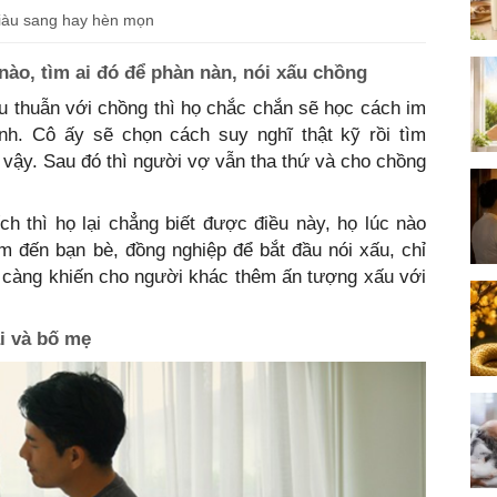
giàu sang hay hèn mọn
nào, tìm ai đó để phàn nàn, nói xấu chồng
 thuẫn với chồng thì họ chắc chắn sẽ học cách im
ình. Cô ấy sẽ chọn cách suy nghĩ thật kỹ rồi tìm
vậy. Sau đó thì người vợ vẫn tha thứ và cho chồng
 thì họ lại chẳng biết được điều này, họ lúc nào
m đến bạn bè, đồng nghiệp để bắt đầu nói xấu, chỉ
ó càng khiến cho người khác thêm ấn tượng xấu với
i và bố mẹ