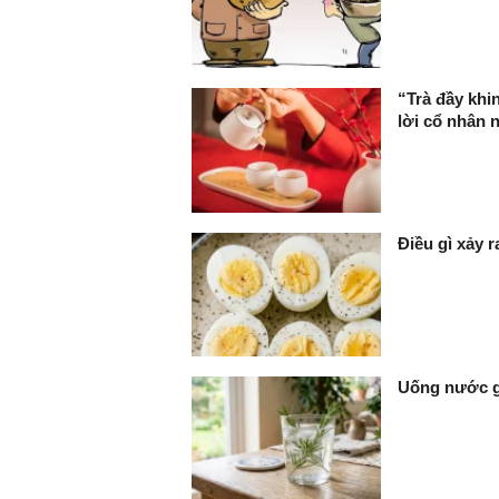
“Trà đầy khi
lời cổ nhân n
Điều gì xảy 
Uống nước gì