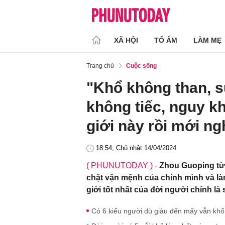
XÃ HỘI
TỔ ẤM
LÀM MẸ
Trang chủ
Cuộc sống
"Khổ không than, 
không tiếc, nguy k
giới này rồi mới ng
18:54, Chủ nhật 14/04/2024
( PHUNUTODAY )
-
Zhou Guoping từ
chặt vận mệnh của chính mình và là
giới tốt nhất của đời người chính là
Có 6 kiểu người dù giàu đến mấy vẫn khổ