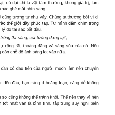
i, cỏ dại chỉ là vật tầm thường, không giá trị, làm
khác ghé mắt nhìn sang.
ẽ cũng tương tự như vậy. Chúng ta thường bởi vì đi
vào thế giới đầy phức tạp. Tự mình đắm chìm trong
 lý do tại sao bắt đầu.
rống thì sáng, cát tường dừng lại”,
sự rộng rãi, thoáng đãng và sáng sủa của nó. Nếu
 còn chỗ để ánh sáng lọt vào nữa.
 cần có đầu tiên của người muốn làm nên chuyện
t đến đâu, bạn càng ít hoảng loạn, càng dễ khống
dù sợ cũng không thể tránh khỏi. Thế nên thay vì hèn
 tốt nhất vẫn là bình tĩnh, tập trung suy nghĩ biện