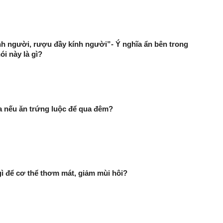
nh người, rượu đầy kính người”- Ý nghĩa ẩn bên trong
ói này là gì?
ra nếu ăn trứng luộc để qua đêm?
 để cơ thể thơm mát, giảm mùi hôi?