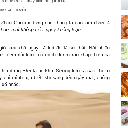
ua được rồi sẽ thấy biển rộng trời cao
may tự tìm đến
ư Zhou Guoping từng nói, chúng ta cần làm được 4
hoe, mất không tiếc, nguy không loạn.
iờ kêu khổ ngay cả khi đó là sự thật. Nói nhiều
iệc đem nỗi khổ của mình đi rêu rao khắp thiên hạ
chịu đựng. Đời là bể khổ. Sướng khổ ra sao chỉ có
y chỉ mình bạn biết, khi sang đến ngày mai, chúng
 để nhắc.