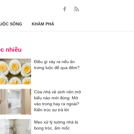
UỘC SỐNG
KHÁM PHÁ
c nhiều
Điều gì xảy ra nếu ăn
trứng luộc để qua đêm?
Cửa nhà vệ sinh nên mở
kiểu nào mới đúng: Mở
vào trong hay ra ngoài?
Kiến trúc sư trả lời
Mẹo xử lý tường nhà bị
bong tróc, ẩm mốc