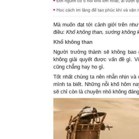
Đời người có 5 nỗi khổ lớn nhất, ai vượt q
Học cách im lặng để tạo phúc khí và vận 
Mà muốn đạt tới cảnh giới trên nh
điều:
Khổ không than, sướng không k
Khổ không than
Người trưởng thành sẽ không bao g
không giải quyết được vấn đề gì. V
cũng chẳng hay ho gì.
Tốt nhất chúng ta nên nhẫn nhịn và 
mình ta biết. Những nỗi khổ hôm na
sẽ chỉ còn là chuyện nhỏ không đáng