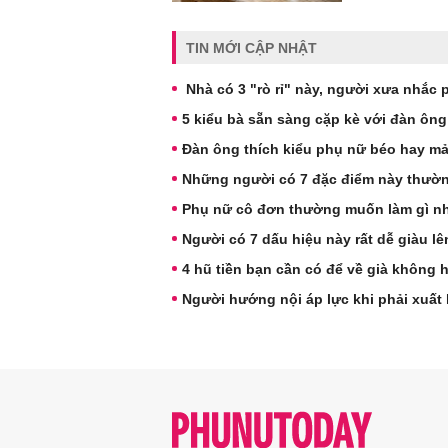
TIN MỚI CẬP NHẬT
Nhà có 3 "rò rỉ" này, người xưa nhắc 
5 kiểu bà sẵn sàng cặp kè với đàn ông
Đàn ông thích kiểu phụ nữ béo hay m
Những người có 7 đặc điểm này thườn
Phụ nữ cô đơn thường muốn làm gì nh
Người có 7 dấu hiệu này rất dễ giàu l
4 hũ tiền bạn cần có để về già không 
Người hướng nội áp lực khi phải xuất 