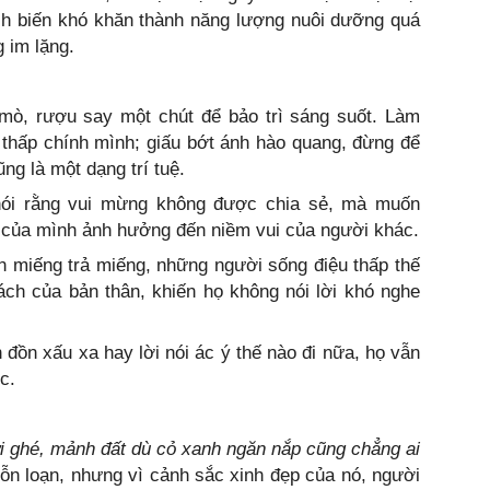
ch biến khó khăn thành năng lượng nuôi dưỡng quá
g im lặng.
mò, rượu say một chút để bảo trì sáng suốt. Làm
 thấp chính mình; giấu bớt ánh hào quang, đừng để
ng là một dạng trí tuệ.
nói rằng vui mừng không được chia sẻ, mà muốn
i của mình ảnh hưởng đến niềm vui của người khác.
n miếng trả miếng, những người sống điệu thấp thế
ách của bản thân, khiến họ không nói lời khó nghe
 đồn xấu xa hay lời nói ác ý thế nào đi nữa, họ vẫn
c.
 ghé, mảnh đất dù cỏ xanh ngăn nắp cũng chẳng ai
ỗn loạn, nhưng vì cảnh sắc xinh đẹp của nó, người