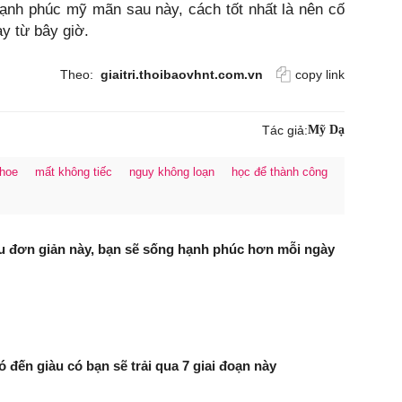
ạnh phúc mỹ mãn sau này, cách tốt nhất là nên cố
y từ bây giờ.
Theo:
giaitri.thoibaovhnt.com.vn
copy link
Tác giả:
Mỹ Dạ
hoe
mất không tiếc
nguy không loạn
học để thành công
ều đơn giản này, bạn sẽ sống hạnh phúc hơn mỗi ngày
 đến giàu có bạn sẽ trải qua 7 giai đoạn này