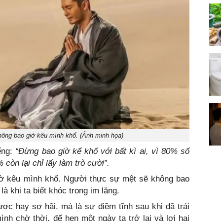
hông bao giờ kêu mình khổ. (Ảnh minh họa)
ếng:
“Đừng bao giờ kể khổ với bất kì ai, vì 80% số
òn lại chỉ lấy làm trò cười”.
ờ kêu mình khổ. Người thực sự mệt sẽ không bao
à khi ta biết khóc trong im lặng.
ợc hay sợ hãi, mà là sự điềm tĩnh sau khi đã trải
ình chờ thời, để hẹn một ngày ta trở lại và lợi hại