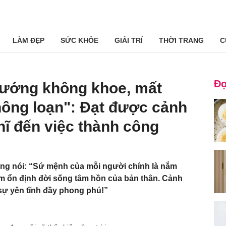
LÀM ĐẸP
SỨC KHỎE
GIẢI TRÍ
THỜI TRANG
C
Đọ
sướng không khoe, mất
hông loạn": Đạt được cảnh
hĩ đến việc thành công
ng nói: “Sứ mệnh của mỗi người chính là nắm
m ổn định đời sống tâm hồn của bản thân. Cảnh
 sự yên tĩnh đầy phong phú!”