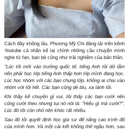
Cách đây không lâu, Phương Mỹ Chi đăng tải trên kênh
Youtube cá nhân kể lại chính những câu chuyện mình
nghe từ fan, bạn bè cũng như trải nghiệm của bản thân.
"Lúc tôi mới vào trường quốc tế, tiếng Anh tôi dở lắm
nên phải học lớp tiếng Anh thấp hơn lớp mình đang học.
Lúc học nhóm với các bạn chung lớp, không ai chịu vào
nhóm với tôi hết. Các bạn cũng dè bỉu, xa lánh tôi.
Khi thầy kể chuyện gì vui, tôi thấy các bạn cười nên
cũng cười theo nhưng tụi nó nói là: "Hiểu gì mà cười?".
Lúc đó tôi còn nhỏ nên khóc rất nhiều.
Sau đó tôi quyết định học gia sư để nâng cao trình độ
của mình hơn. Và một cái kết không thể ngầu hơn, sau