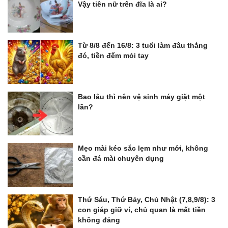
Vậy tiên nữ trên đĩa là ai?
Từ 8/8 đến 16/8: 3 tuổi làm đâu thắng
đó, tiền đếm mỏi tay
Bao lâu thì nên vệ sinh máy giặt một
lần?
Mẹo mài kéo sắc lẹm như mới, không
cần đá mài chuyên dụng
Thứ Sáu, Thứ Bảy, Chủ Nhật (7,8,9/8): 3
con giáp giữ ví, chủ quan là mất tiền
không đáng