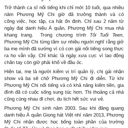
Trở thành ca sĩ nổi tiếng khi chỉ mới 10 tuổi, qua nhiều
năm Phương Mỹ Chi giờ đã trưởng thành và có
công việc, học tập, ca hát ổn định. Chỉ sau 2 năm từ
ngày đạt danh hiệu Á quân, Phương Mỹ Chi mua nhà
khang trang. Trong chương trình
Tôi Tuổi Teen
,
Phương Mỹ Chi từng tâm sự nhiều người nghĩ rằng giờ
ba mẹ mình đã sướng vì có con gái nổi tiếng song thực
ra họ vẫn vậy. Chỉ khác là ngày xưa cực vì lao động
chân tay còn giờ phải khổ về đầu óc.
Hiện tại, mẹ là người kiêm vị trí quản lý, chị gái nhận
show và ba sẽ chở Phương Mỹ Chi đi diễn. Từ khi
Phương Mỹ Chi nổi tiếng và có khả năng kiếm tiền, gia
đình đã có cuộc sống sung túc hơn. Thi thoảng cả nhà
cũng cùng nhau đi chơi, du lịch hết sức vui vẻ.
Phương Mỹ Chi sinh năm 2003. Sau khi đăng quang
danh hiệu Á quân Giọng hát Việt nhí năm 2013, Phương
Mỹ Chi nhận được học bổng toàn phần của trường