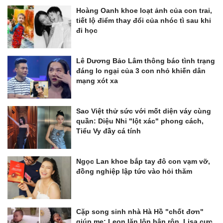
Hoàng Oanh khoe loạt ảnh của con trai,
tiết lộ điểm thay đổi của nhóc tì sau khi
đi học
Lê Dương Bảo Lâm thông báo tình trạng
đáng lo ngại của 3 con nhỏ khiến dân
mạng xót xa
Sao Việt thử sức với mốt diện váy cùng
quần: Diệu Nhi "lột xác" phong cách,
Tiểu Vy đầy cá tính
Ngọc Lan khoe bắp tay đô con vạm vỡ,
đồng nghiệp lập tức vào hỏi thăm
Cặp song sinh nhà Hà Hồ "chốt đơn"
giúp mẹ: Leon lăn lộn bận rộn, Lisa cực