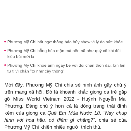
Phương Mỹ Chi bất ngờ thông báo hủy show vì lý do sức khỏe
Phương Mỹ Chi bỗng hóa mặn mà nền nã như quý cô khi đổi
kiểu búi mới lạ
Phương Mỹ Chi khoe ảnh ngày bé với đôi chân thon dài, lớn lên
tự ti vì chân "to như cây thông"
Mới đây, Phương Mỹ Chi chia sẻ hình ảnh gây chú ý
trên mạng xã hội. Đó là khoảnh khắc giọng ca trẻ gặp
gỡ Miss World Vietnam 2022 - Huỳnh Nguyễn Mai
Phương. Đáng chú ý hơn cả là dòng trạng thái đính
kèm của giọng ca
Quê Em Mùa Nước Lũ
.
"Nay chụp
hình với hoa hậu, có điềm gì chăng?"
, chia sẻ của
Phương Mỹ Chi khiến nhiều người thích thú.