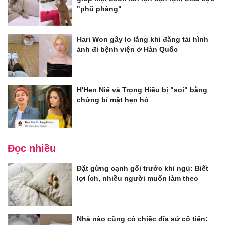
"phũ phàng"
Hari Won gây lo lắng khi đăng tải hình
ảnh đi bệnh viện ở Hàn Quốc
H'Hen Niê và Trọng Hiếu bị "soi" bằng
chứng bí mật hẹn hò
Đọc nhiều
Đặt gừng cạnh gối trước khi ngủ: Biết
lợi ích, nhiều người muốn làm theo
Nhà nào cũng có chiếc đĩa sứ cô tiên: