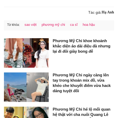
Tác giả:
Hạ Anh
sao việt
phương mỹ chi
ca sĩ
hoa hậu
Từ khóa:
Phương Mỹ Chi khoe khoảnh
khắc diện áo dài điệu đà nhưng
lại đi đôi giày bong đế
Phương Mỹ Chi ngày càng lên
tay trong khoản mix đồ, vừa
khéo che khuyết điểm vừa hack
dáng tuyệt đối
Phương Mỹ Chi hé lộ mối quan
hệ thật với cha nuôi Quang Lê