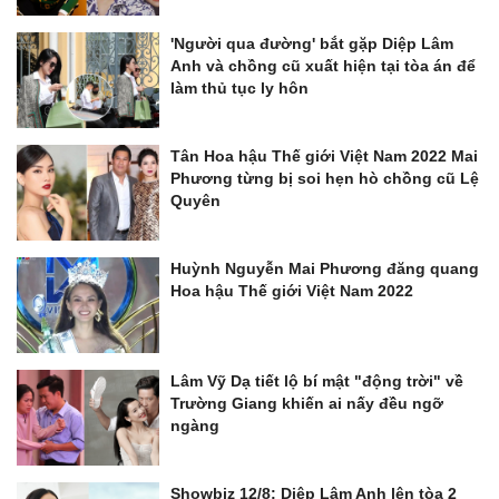
'Người qua đường' bắt gặp Diệp Lâm
Anh và chồng cũ xuất hiện tại tòa án để
làm thủ tục ly hôn
Tân Hoa hậu Thế giới Việt Nam 2022 Mai
Phương từng bị soi hẹn hò chồng cũ Lệ
Quyên
Huỳnh Nguyễn Mai Phương đăng quang
Hoa hậu Thế giới Việt Nam 2022
Lâm Vỹ Dạ tiết lộ bí mật "động trời" về
Trường Giang khiến ai nấy đều ngỡ
ngàng
Showbiz 12/8: Diệp Lâm Anh lên tòa 2