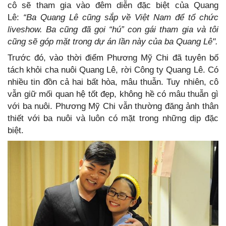
cô sẽ tham gia vào đêm diễn đặc biệt của Quang
Lê:
“Ba Quang Lê cũng sắp về Việt Nam để tổ chức
liveshow. Ba cũng đã gọi “hú” con gái tham gia và tôi
cũng sẽ góp mặt trong dự án lần này của ba Quang Lê".
Trước đó, vào thời điểm Phương Mỹ Chi đã tuyên bố
tách khỏi cha nuôi Quang Lê, rời Công ty Quang Lê. Có
nhiều tin đồn cả hai bất hòa, mâu thuẫn. Tuy nhiên, cô
vẫn giữ mối quan hệ tốt đẹp, không hề có mâu thuẫn gì
với ba nuôi. Phương Mỹ Chi vẫn thường đăng ảnh thân
thiết với ba nuôi và luôn có mặt trong những dịp đặc
biệt.