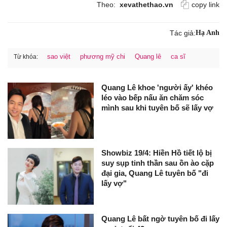
Theo:
xevathethao.vn
copy link
Tác giả:
Hạ Anh
sao việt
phương mỹ chi
Quang lê
ca sĩ
Từ khóa:
Quang Lê khoe 'người ấy' khéo
léo vào bếp nấu ăn chăm sóc
mình sau khi tuyên bố sẽ lấy vợ
Showbiz 19/4: Hiền Hồ tiết lộ bị
suy sụp tinh thần sau ồn ào cặp
đại gia, Quang Lê tuyên bố "đi
lấy vợ"
Quang Lê bất ngờ tuyên bố đi lấy