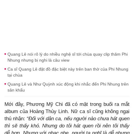
Quang Lê nói rõ lý do nhiều nghệ sĩ tới chùa quay clip thăm Phi
Nhung nhưng bị nghi là câu view
Ca sĩ Quang Lê đặt đồ đặc biệt này trên ban thờ của Phi Nhung
tại chùa
Quang Lê và Như Quỳnh xúc động khi nhắc đến Phi Nhung trên
sân khấu
Mới đây, Phương Mỹ Chi đã có mặt trong buổi ra mắt
album của Hoàng Thùy Linh. Nữ ca sĩ cũng không ngại
thú nhận:
“Đối với dân ca, nếu người nào chưa hát quen
thì sẽ thấy khó. Nhưng do tôi hát quen rồi nên tôi thấy
dễ hơn. Nhưng với nhạc nhẹ, người ta nghĩ là dễ nhưng