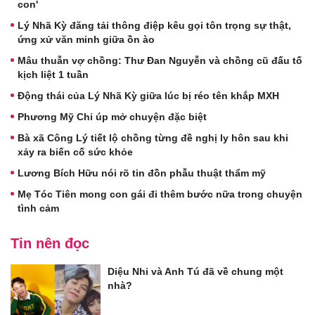
con'
Lý Nhã Kỳ đăng tải thông điệp kêu gọi tôn trọng sự thật,
ứng xử văn minh giữa ồn ào
Mâu thuẫn vợ chồng: Thư Đan Nguyễn và chồng cũ đấu tố
kịch liệt 1 tuần
Động thái của Lý Nhã Kỳ giữa lúc bị réo tên khắp MXH
Phương Mỹ Chi úp mở chuyện đặc biệt
Bà xã Công Lý tiết lộ chồng từng đề nghị ly hôn sau khi
xảy ra biến cố sức khỏe
Lương Bích Hữu nói rõ tin đồn phẫu thuật thẩm mỹ
Mẹ Tóc Tiên mong con gái đi thêm bước nữa trong chuyện
tình cảm
Tin nên đọc
Diệu Nhi và Anh Tú đã về chung một
nhà?