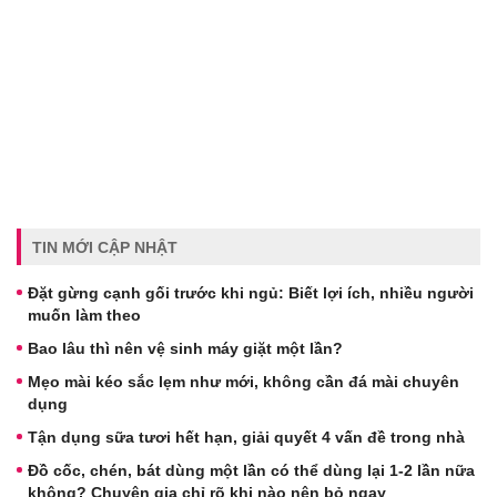
TIN MỚI CẬP NHẬT
Đặt gừng cạnh gối trước khi ngủ: Biết lợi ích, nhiều người
muốn làm theo
Bao lâu thì nên vệ sinh máy giặt một lần?
Mẹo mài kéo sắc lẹm như mới, không cần đá mài chuyên
dụng
Tận dụng sữa tươi hết hạn, giải quyết 4 vấn đề trong nhà
Đồ cốc, chén, bát dùng một lần có thể dùng lại 1-2 lần nữa
không? Chuyên gia chỉ rõ khi nào nên bỏ ngay