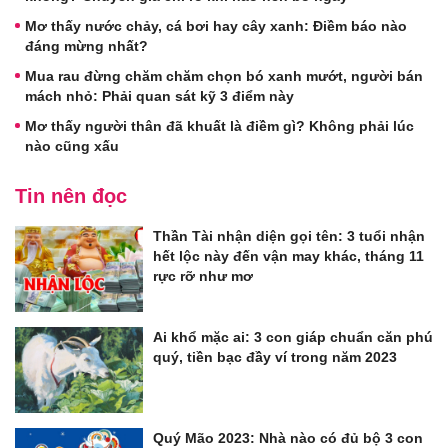
Mơ thấy nước chảy, cá bơi hay cây xanh: Điềm báo nào
đáng mừng nhất?
Mua rau đừng chăm chăm chọn bó xanh mướt, người bán
mách nhỏ: Phải quan sát kỹ 3 điểm này
Mơ thấy người thân đã khuất là điềm gì? Không phải lúc
nào cũng xấu
Tin nên đọc
Thần Tài nhận diện gọi tên: 3 tuổi nhận
hết lộc này đến vận may khác, tháng 11
rực rỡ như mơ
Ai khổ mặc ai: 3 con giáp chuẩn căn phú
quý, tiền bạc đầy ví trong năm 2023
Quý Mão 2023: Nhà nào có đủ bộ 3 con