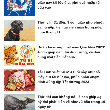
giáp này tài lộc ú ụ, phú quý ngập từ
cửa vào
Thời vận đã đến: 3 con giáp như chuột
sa hũ nếp, tiền tài viên mãn trong nửa
cuối tháng 11
Bộ tứ tai ương nhất năm Quý Mão 2023:
4 con giáp đen đủi đủ đường, va đâu
cũng mất tiền mất của
Tài Tinh xuất hiện: 4 tuổi này như cỗ
máy hút tài hút lộc, phúc phần chạm
đỉnh đúng dịp Tết dương 2023
Thời tới cản không nổi: 3 con giáp đại
hỷ đại phát, tiền về như vũ bão trong 10
ngày tới