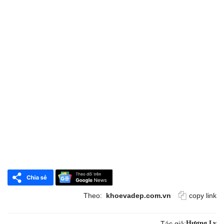
Theo:
khoevadep.com.vn
copy link
Tác giả:
Hương Ly