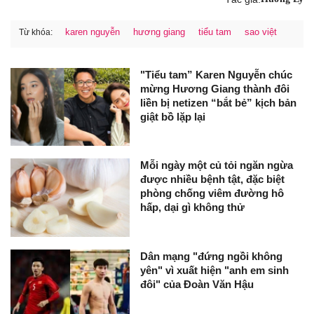
karen nguyễn
hương giang
tiểu tam
sao việt
Từ khóa:
"Tiểu tam” Karen Nguyễn chúc
mừng Hương Giang thành đôi
liền bị netizen “bắt bẻ” kịch bản
giật bồ lặp lại
Mỗi ngày một củ tỏi ngăn ngừa
được nhiều bệnh tật, đặc biệt
phòng chống viêm đường hô
hấp, dại gì không thử
Dân mạng "đứng ngồi không
yên" vì xuất hiện "anh em sinh
đôi" của Đoàn Văn Hậu