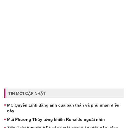
TIN MỚI CẬP NHẬT
MC Quyền Linh đăng ảnh của bản thân và phủ nhận điều
này
Mai Phương Thúy từng khiến Ronaldo ngoái nhìn
Trấn Thành tuyên bố không mời nam diễn viên này đóng