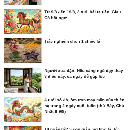
Từ 9/8 đến 19/8, 3 tuổi hái ra tiền, Giàu
Có bất ngờ
Trắc nghiệm chọn 1 chiếc lá
Người xưa dặn: Nếu sáng ngủ dậy thấy
3 điều này, cả ngày dễ gặp lộc
4 tuổi số đỏ, ôm trọn may mắn của thiên
hạ trong 2 ngày cuối tuần (thứ Bảy, Chủ
Nhật 8-9/8)
10 ngày tới: 3 con giáp mở kho tài lộc,