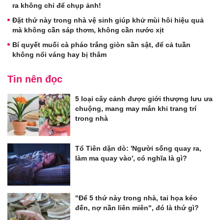
ra không chỉ để chụp ảnh!
Đặt thứ này trong nhà vệ sinh giúp khử mùi hôi hiệu quả
mà không cần sáp thơm, không cần nước xịt
Bí quyết muối cà pháo trắng giòn sần sật, để cả tuần
không nổi váng hay bị thâm
Tin nên đọc
5 loại cây cảnh được giới thượng lưu ưa
chuộng, mang may mắn khi trang trí
trong nhà
Tổ Tiên dặn dò: 'Người sống quay ra,
làm ma quay vào', có nghĩa là gì?
"Để 5 thứ này trong nhà, tai họa kéo
đến, nợ nần liên miên", đó là thứ gì?