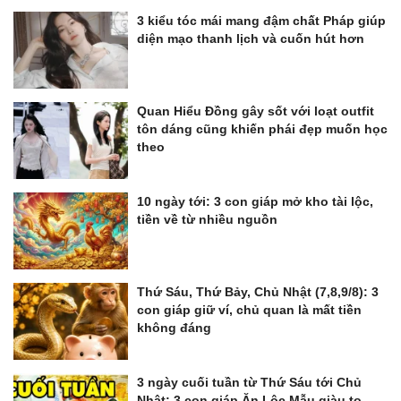
3 kiểu tóc mái mang đậm chất Pháp giúp
diện mạo thanh lịch và cuốn hút hơn
Quan Hiểu Đồng gây sốt với loạt outfit
tôn dáng cũng khiến phái đẹp muốn học
theo
10 ngày tới: 3 con giáp mở kho tài lộc,
tiền về từ nhiều nguồn
Thứ Sáu, Thứ Bảy, Chủ Nhật (7,8,9/8): 3
con giáp giữ ví, chủ quan là mất tiền
không đáng
3 ngày cuối tuần từ Thứ Sáu tới Chủ
Nhật: 3 con giáp Ăn Lộc Mẫu giàu to