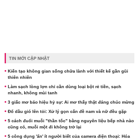
TIN MỚI CẬP NHẬT
Kiến tạo không gian sống chữa lành với thiết kế gần gũi
thiên nhiên
Làm sạch lòng lợn chỉ cần dùng loại bột rẻ tiền, sạch
nhanh, không mùi tanh
3 giấc mơ báo hiệu hỷ sự: Ai mơ thấy thật đáng chúc mừng
Đổ dầu gió lên tỏi: Xử lý gọn cấn đề nam và nữ đều gặp
5 cách đuổi muỗi "thần tốc" bằng nguyên liệu bếp nhà nào
cũng có, muỗi một đi không trở lại
5 công dụng 'ẩn' ít người biết của camera điện thoại: Hóa