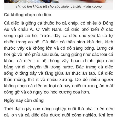
Thịt cổ lợn không tốt cho sức khỏe, cá diếc nhiều xương
Cá không chọn cá diếc
Cá diếc là giống cá thuộc họ cá chép, có nhiều ở Đông
Âu và châu Á. Ở Việt Nam, cá diếc phổ biến ở các
sông ngòi ao hồ. Trước đây cá diếc chủ yếu là cá tự
nhiên trong ao hồ. Cá diếc có thân hình khá dẹt, kích
thước vảy cá không lớn và có độ sáng bóng. Lưng cá
hơi gồ và nhỏ phía sau đuôi, cũng giống như các loại cá
khác, cá diếc có hệ thống vây hoàn chỉnh giúp cân
bằng và di chuyển tốt trong nước. Đặc trưng cá diếc
sống ờ tầng đáy và tầng giữa ăn thức ăn tạp. Cá diếc
thân mỏng, thịt ít và nhiều xương. Do đó nhiều người
không chọn cá diếc vì loại cá này nhiều xương, ăn mất
công gỡ và có nguy cơ hóc xương coa hơn.
Ngày nay còn đúng
Thời đại ngày nay công nghiệp nuôi thả phát triển nên
cả lợn và cá diếc đều được nuôi công nghiệp. Khi lợn