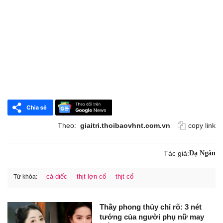
Theo:
giaitri.thoibaovhnt.com.vn
copy link
Tác giả:
Dạ Ngân
cá diếc
thịt lợn cổ
thịt cổ
Từ khóa:
Thầy phong thủy chỉ rõ: 3 nét
tướng của người phụ nữ may