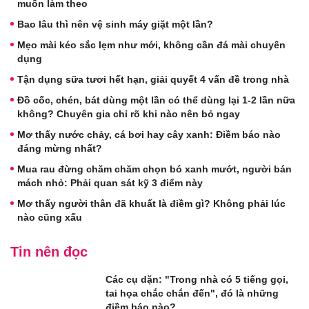
muốn làm theo
Bao lâu thì nên vệ sinh máy giặt một lần?
Mẹo mài kéo sắc lẹm như mới, không cần đá mài chuyên
dụng
Tận dụng sữa tươi hết hạn, giải quyết 4 vấn đề trong nhà
Đồ cốc, chén, bát dùng một lần có thể dùng lại 1-2 lần nữa
không? Chuyên gia chỉ rõ khi nào nên bỏ ngay
Mơ thấy nước chảy, cá bơi hay cây xanh: Điềm báo nào
đáng mừng nhất?
Mua rau đừng chăm chăm chọn bó xanh mướt, người bán
mách nhỏ: Phải quan sát kỹ 3 điểm này
Mơ thấy người thân đã khuất là điềm gì? Không phải lúc
nào cũng xấu
Tin nên đọc
Các cụ dặn: "Trong nhà có 5 tiếng gọi,
tai họa chắc chắn đến", đó là những
điềm báo nào?