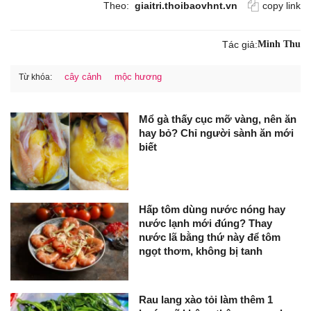
Theo:
giaitri.thoibaovhnt.vn
copy link
Tác giả:
Minh Thu
cây cảnh
mộc hương
Từ khóa:
Mổ gà thấy cục mỡ vàng, nên ăn
hay bỏ? Chỉ người sành ăn mới
biết
Hấp tôm dùng nước nóng hay
nước lạnh mới đúng? Thay
nước lã bằng thứ này để tôm
ngọt thơm, không bị tanh
Rau lang xào tỏi làm thêm 1