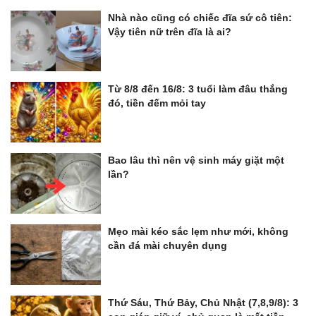
Nhà nào cũng có chiếc đĩa sứ cô tiên:
Vậy tiên nữ trên đĩa là ai?
Từ 8/8 đến 16/8: 3 tuổi làm đâu thắng
đó, tiền đếm mỏi tay
Bao lâu thì nên vệ sinh máy giặt một
lần?
Mẹo mài kéo sắc lẹm như mới, không
cần đá mài chuyên dụng
Thứ Sáu, Thứ Bảy, Chủ Nhật (7,8,9/8): 3