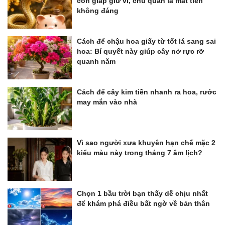
con giáp giữ ví, chủ quan là mất tiền
không đáng
Cách để chậu hoa giấy từ tốt lá sang sai
hoa: Bí quyết này giúp cây nở rực rỡ
quanh năm
Cách để cây kim tiền nhanh ra hoa, rước
may mắn vào nhà
Vì sao người xưa khuyên hạn chế mặc 2
kiểu màu này trong tháng 7 âm lịch?
Chọn 1 bầu trời bạn thấy dễ chịu nhất
để khám phá điều bất ngờ về bản thân