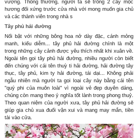
vượng. Thông thường, người ta sẽ trồng 2 cây mộc
hương đối xứng trước cửa nhà với mong muốn gia chủ
và các thành viên trong nhà s
Tây phủ hải đường
Nổi bật với những bông hoa nở dày đặc, cánh mỏng
manh, kiểu diễm... tây phủ hải đường chính là một
trong những cây cảnh được yêu thích nhất khi xuân về.
Ngoài tên gọi tây phủ hải đường, nhiều người còn biết
đến chúng với cái tên thuỳ ti hải đường, hải đường tây
thục, tây phủ, kim ty hải đường, tái dại... Không phải
ngẫu nhiên mà người ta gọi loại cây này bằng cái tên
"quý phi của muôn loài" vì ngoài vẻ đẹp duyên dáng,
chúng còn mang theo ý nghĩa tốt lành trong phong thuỷ.
Theo quan niệm của người xưa, tây phủ hải đường sẽ
giúp gia chủ xua đuổi vận xui và mang may mắn, tiền
tài vào cửa.