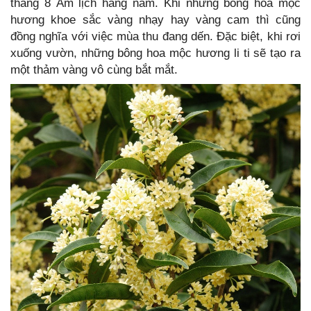
tháng 8 Âm lịch hàng năm. Khi những bông hoa mộc
hương khoe sắc vàng nhạy hay vàng cam thì cũng
đồng nghĩa với việc mùa thu đang dến. Đặc biệt, khi rơi
xuống vườn, những bông hoa mộc hương li ti sẽ tạo ra
một thảm vàng vô cùng bắt mắt.