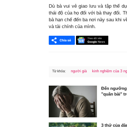
Dù bà vui vẻ giao lưu và tập thể d
thái độ của họ đối với bà thay đổi.
bà hạn chế đến ba nơi này sau khi v
và tài chính của mình.
người già
kinh nghiệm của 3 ng
Từ khóa:
FaceBook
Đến ngưỡng 5
"quân bài" t
3 thứ của đà