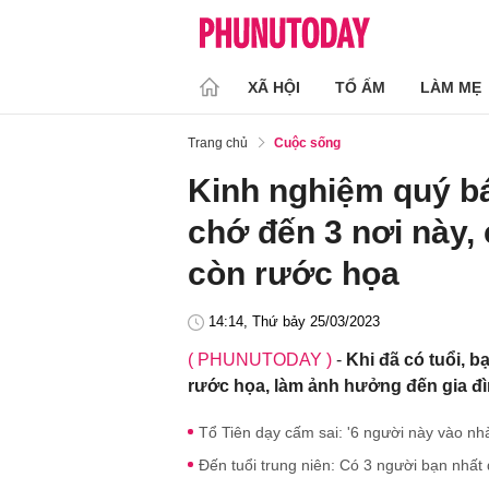
XÃ HỘI
TỔ ẤM
LÀM MẸ
Trang chủ
Cuộc sống
Kinh nghiệm quý bá
chớ đến 3 nơi này,
còn rước họa
14:14, Thứ bảy 25/03/2023
( PHUNUTODAY )
-
Khi đã có tuổi, b
rước họa, làm ảnh hưởng đến gia đì
Tổ Tiên dạy cấm sai: '6 người này vào nhà
Đến tuổi trung niên: Có 3 người bạn nhất 