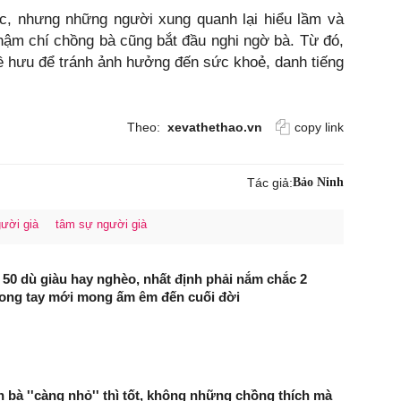
ục, nhưng những người xung quanh lại hiểu lầm và
 Thậm chí chồng bà cũng bắt đầu nghi ngờ bà. Từ đó,
ề hưu để tránh ảnh hưởng đến sức khoẻ, danh tiếng
Theo:
xevathethao.vn
copy link
Tác giả:
Bảo Ninh
ười già
tâm sự người già
0 dù giàu hay nghèo, nhất định phải nắm chắc 2
rong tay mới mong ấm êm đến cuối đời
n bà ''càng nhỏ'' thì tốt, không những chồng thích mà