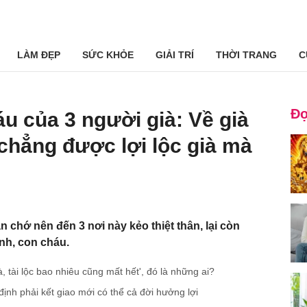
LÀM ĐẸP
SỨC KHỎE
GIẢI TRÍ
THỜI TRANG
C
Đọ
u của 3 người già: Về già
 chẳng được lợi lộc già mà
ạn chớ nên đến 3 nơi này kẻo thiệt thân, lại còn
nh, con cháu.
, tài lộc bao nhiêu cũng mất hết', đó là những ai?
định phải kết giao mới có thể cả đời hưởng lợi