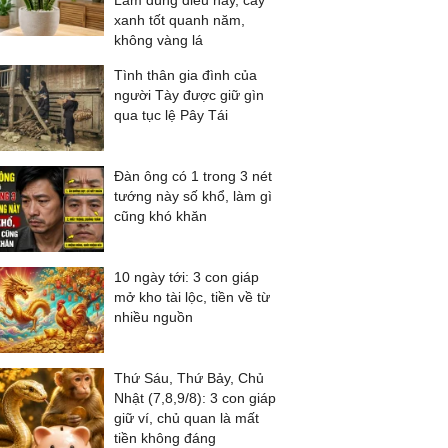
Làm đúng điều này, cây
xanh tốt quanh năm,
không vàng lá
Tình thân gia đình của
người Tày được giữ gìn
qua tục lệ Pây Tái
Đàn ông có 1 trong 3 nét
tướng này số khổ, làm gì
cũng khó khăn
10 ngày tới: 3 con giáp
mở kho tài lộc, tiền về từ
nhiều nguồn
Thứ Sáu, Thứ Bảy, Chủ
Nhật (7,8,9/8): 3 con giáp
giữ ví, chủ quan là mất
tiền không đáng