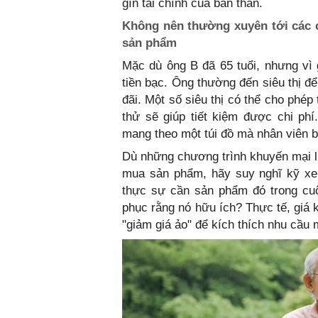
gìn tài chính của bản thân.
Không nên thường xuyên tới các 
sản phẩm
Mặc dù ông B đã 65 tuổi, nhưng vì 
tiền bạc. Ông thường đến siêu thị đ
đãi. Một số siêu thị có thể cho phé
thử sẽ giúp tiết kiệm được chi phí.
mang theo một túi đồ mà nhân viên 
Dù những chương trình khuyến mại l
mua sản phẩm, hãy suy nghĩ kỹ xem
thực sự cần sản phẩm đó trong cuộc
phục rằng nó hữu ích? Thực tế, giá 
"giảm giá ảo" để kích thích nhu cầ