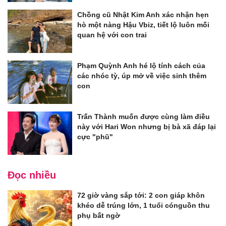
Chồng cũ Nhật Kim Anh xác nhận hẹn
hò một nàng Hậu Vbiz, tiết lộ luôn mối
quan hệ với con trai
Phạm Quỳnh Anh hé lộ tính cách của
các nhóc tỳ, úp mở về việc sinh thêm
con
Trấn Thành muốn được cùng làm điều
này với Hari Won nhưng bị bà xã đáp lại
cực "phũ"
Đọc nhiều
72 giờ vàng sắp tới: 2 con giáp khôn
khéo dễ trúng lớn, 1 tuổi cónguồn thu
phụ bất ngờ