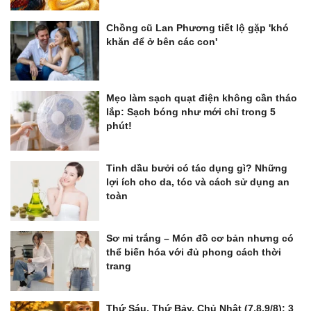
Chồng cũ Lan Phương tiết lộ gặp 'khó
khăn để ở bên các con'
Mẹo làm sạch quạt điện không cần tháo
lắp: Sạch bóng như mới chỉ trong 5
phút!
Tinh dầu bưởi có tác dụng gì? Những
lợi ích cho da, tóc và cách sử dụng an
toàn
Sơ mi trắng – Món đồ cơ bản nhưng có
thể biến hóa với đủ phong cách thời
trang
Thứ Sáu, Thứ Bảy, Chủ Nhật (7,8,9/8): 3