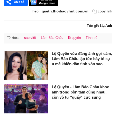
Theo:
giaitri.thoibaovhnt.com.vn
copy link
Tác giả:
Hạ Anh
sao việt
Lâm Bảo Châu
lệ quyên
Tình trẻ
Từ khóa:
Lệ Quyên vừa đăng ảnh gợi cảm,
Lâm Bảo Châu lập tức bày tỏ sự
u mê khiến dân tình xôn xao
Lệ Quyên - Lâm Bảo Châu khoe
ảnh trong bồn tắm cùng nhau,
còn vô tư "quẩy" cực sung