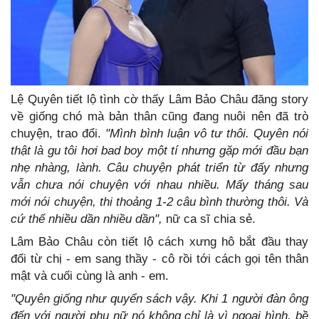
Lệ Quyên tiết lộ tình cờ thấy Lâm Bảo Châu đăng story
về giống chó mà bản thân cũng đang nuôi nên đã trò
chuyện, trao đổi.
"Mình bình luận vô tư thôi. Quyên nói
thật là gu tôi hơi bad boy một tí nhưng gặp mới đầu bạn
nhẹ nhàng, lành. Câu chuyện phát triển từ đấy nhưng
vẫn chưa nói chuyện với nhau nhiều. Mấy tháng sau
mới nói chuyện, thi thoảng 1-2 câu bình thường thôi. Và
cứ thế nhiều dần nhiều dần",
nữ ca sĩ chia sẻ.
Lâm Bảo Châu còn tiết lộ cách xưng hô bắt đầu thay
đổi từ chị - em sang thầy - cô rồi tới cách gọi tên thân
mật và cuối cùng là anh - em.
"Quyên giống như quyển sách vậy. Khi 1 người đàn ông
đến với người phụ nữ nó không chỉ là vì ngoại hình, bề