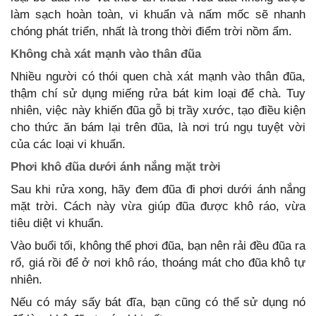
làm sạch hoàn toàn, vi khuẩn và nấm mốc sẽ nhanh
chóng phát triển, nhất là trong thời điểm trời nồm ẩm.
Không chà xát mạnh vào thân đũa
Nhiều người có thói quen chà xát mạnh vào thân đũa,
thậm chí sử dụng miếng rửa bát kim loại để chà. Tuy
nhiên, việc này khiến đũa gỗ bị trầy xước, tạo điều kiện
cho thức ăn bám lại trên đũa, là nơi trú ngụ tuyệt vời
của các loại vi khuẩn.
Phơi khô đũa dưới ánh nắng mặt trời
Sau khi rửa xong, hãy đem đũa đi phơi dưới ánh nắng
mặt trời. Cách này vừa giúp đũa được khô ráo, vừa
tiêu diệt vi khuẩn.
Vào buổi tối, không thể phơi đũa, bạn nên rải đều đũa ra
rổ, giá rồi để ở nơi khô ráo, thoáng mát cho đũa khô tự
nhiên.
Nếu có máy sấy bát đĩa, bạn cũng có thể sử dụng nó