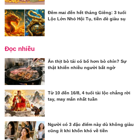
Đêm mai đến hết tháng Giêng: 3 tuổi
Lộc Lớn Nhỏ Hội Tụ, tiền đè giàu sụ
Đọc nhiều
Ăn thịt bò tái có bổ hơn bò chín? Sự
thật khiến nhiều người bất ngờ
Từ 10 đến 16/8, 4 tuổi tài lộc chẳng rời
tay, may mắn nhất tuần
Người có 3 đặc điểm này dù không giàu
cũng ít khi khốn khó về tiền