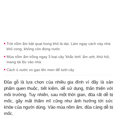
Trời nồm ẩm bật quạt hong khô là dại: Làm ngay cách này nhà
khô cong, không còn đọng nước
Mùa nồm ẩm trồng ngay 3 loại cây 'khắc tinh' ẩm ướt, khử hôi,
mang tài lộc vào nhà
Cách ủ nước vo gạo lên men để tưới cây
Đũa gỗ là lựa chọn của nhiều gia đình vì đây là sản
phẩm quen thuộc, tiết kiệm, dễ sử dụng, thân thiện với
môi trường. Tuy nhiên, sau một thời gian, đũa rất dễ bị
mốc, gây mất thẩm mĩ cũng như ảnh hưởng tới sức
khỏe của người dùng. Vào mùa nồm ẩm, đũa càng dễ bị
mốc.