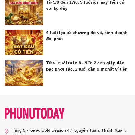
Từ 9/8 đến 17/8, 3 tuổi ăn may Tiền cứ
vơi lại đầy
4 tuổi lộc tứ phương đổ về, kinh doanh
đại phát
Tử vi cuối tuần 8 - 9/8: 2 con giáp tiền
bạc khởi sắc, 2 tuổi cần giữ chặt ví tiền
Tầng 5 - tòa A, Gold Season 47 Nguyễn Tuân, Thanh Xuân,