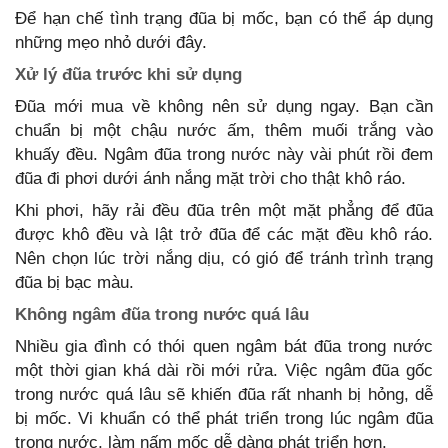
Để hạn chế tình trạng đũa bị mốc, bạn có thể áp dụng
những mẹo nhỏ dưới đây.
Xử lý đũa trước khi sử dụng
Đũa mới mua về không nên sử dụng ngay. Bạn cần
chuẩn bị một chậu nước ấm, thêm muối trắng vào
khuấy đều. Ngâm đũa trong nước này vài phút rồi đem
đũa đi phơi dưới ánh nắng mặt trời cho thật khô ráo.
Khi phơi, hãy rải đều đũa trên một mặt phẳng để đũa
được khô đều và lật trở đũa để các mặt đều khô ráo.
Nên chọn lúc trời nắng dịu, có gió để tránh trình trạng
đũa bị bạc màu.
Không ngâm đũa trong nước quá lâu
Nhiều gia đình có thói quen ngâm bát đũa trong nước
một thời gian khá dài rồi mới rửa. Việc ngâm đũa gốc
trong nước quá lâu sẽ khiến đũa rất nhanh bị hỏng, dễ
bị mốc. Vi khuẩn có thể phát triển trong lúc ngâm đũa
trong nước, làm nấm mốc dễ dàng phát triển hơn.