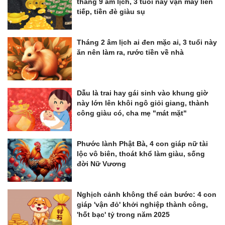
tháng 9 âm lịch, 3 tuổi này vận may liên
tiếp, tiền đè giàu sụ
Tháng 2 âm lịch ai đen mặc ai, 3 tuổi này
ăn nên làm ra, rước tiền về nhà
Dẫu là trai hay gái sinh vào khung giờ
này lớn lên khôi ngô giỏi giang, thành
công giàu có, cha mẹ "mát mặt"
Phước lành Phật Bà, 4 con giáp nữ tài
lộc vô biên, thoát khổ làm giàu, sống
đời Nữ Vương
Nghịch cảnh không thể cản bước: 4 con
giáp 'vận đỏ' khởi nghiệp thành công,
'hốt bạc' tỷ trong năm 2025