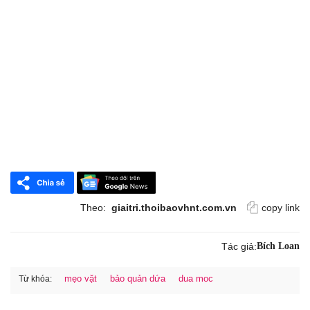
Theo:
giaitri.thoibaovhnt.com.vn
copy link
Tác giả:
Bích Loan
mẹo vặt
bảo quản dứa
dua moc
Từ khóa: