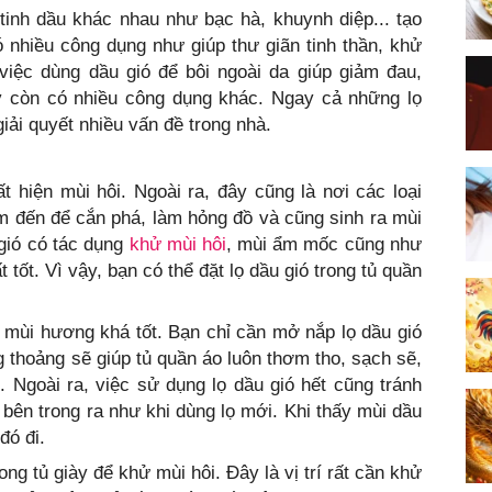
 tinh dầu khác nhau như bạc hà, khuynh diệp... tạo
 nhiều công dụng như giúp thư giãn tinh thần, khử
 việc dùng dầu gió để bôi ngoài da giúp giảm đau,
y còn có nhiều công dụng khác. Ngay cả những lọ
iải quyết nhiều vấn đề trong nhà.
 hiện mùi hôi. Ngoài ra, đây cũng là nơi các loại
tìm đến để cắn phá, làm hỏng đồ và cũng sinh ra mùi
 gió có tác dụng
khử mùi hôi
, mùi ẩm mốc cũng như
t tốt. Vì vậy, bạn có thể đặt lọ dầu gió trong tủ quần
i mùi hương khá tốt. Bạn chỉ cần mở nắp lọ dầu gió
g thoảng sẽ giúp tủ quần áo luôn thơm tho, sạch sẽ,
. Ngoài ra, việc sử dụng lọ dầu gió hết cũng tránh
u bên trong ra như khi dùng lọ mới. Khi thấy mùi dầu
đó đi.
ong tủ giày để khử mùi hôi. Đây là vị trí rất cần khử