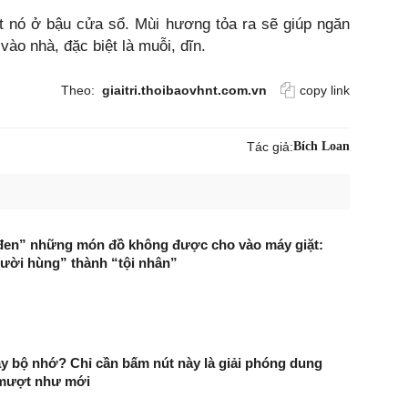
t nó ở bậu cửa sổ. Mùi hương tỏa ra sẽ giúp ngăn
vào nhà, đặc biệt là muỗi, dĩn.
Theo:
giaitri.thoibaovhnt.com.vn
copy link
Tác giả:
Bích Loan
đen” những món đồ không được cho vào máy giặt:
ười hùng” thành “tội nhân”
ầy bộ nhớ? Chỉ cần bấm nút này là giải phóng dung
mượt như mới