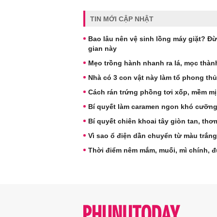
TIN MỚI CẬP NHẬT
Bao lâu nên vệ sinh lồng máy giặt? Đ
gian này
Mẹo trồng hành nhanh ra lá, mọc thành
Nhà có 3 con vật này làm tổ phong thủ
Cách rán trứng phồng tơi xốp, mềm mị
Bí quyết làm caramen ngon khó cưỡng,
Bí quyết chiên khoai tây giòn tan, th
Vì sao ổ điện dần chuyển từ màu trắ
Thời điểm nêm mắm, muối, mì chính, 