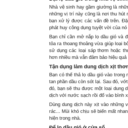
Nhà vệ sinh hay gầm giường là những
những vị trí này cũng là nơi thu hút
bạn xử lý được các vấn đề trên. Đặc
phát huy công dụng tuyệt vời của nó 
Bạn chỉ cần mở nắp lọ dầu gió và 
tỏa ra thoang thoảng vừa giúp loại b
sử dụng các loại sáp thơm hoặc thu
hơn nhiều mà vẫn đảm bảo hiệu quả 
Tận dụng làm dung dịch xịt thơ
Bạn có thể thả lọ dầu gió vào trong
tan phần dầu còn sót lại. Sau đó, vớt
đó, bạn sẽ thu được một loại dung 
dịch với nước sạch rồi đổ vào bình xị
Dùng dung dịch này xịt vào những v
rác... Mùi khó chịu sẽ biến mất nha
hiện trong nhà.
Để lọ dầu gió ở cửa sổ