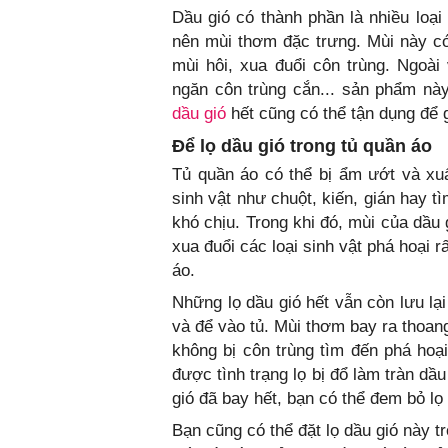
Dầu gió có thành phần là nhiều loại
nên mùi thơm đặc trưng. Mùi này có
mùi hôi, xua đuổi côn trùng. Ngoài
ngăn côn trùng cắn... sản phẩm nà
dầu gió
hết cũng có thể tận dụng để g
Để lọ dầu gió trong tủ quần áo
Tủ quần áo có thể bị ẩm ướt và xuất
sinh vật như chuột, kiến, gián hay 
khó chịu. Trong khi đó, mùi của dầu
xua đuổi các loại sinh vật phá hoại rấ
áo.
Những lọ dầu gió hết vẫn còn lưu lạ
và để vào tủ. Mùi thơm bay ra thoan
không bị côn trùng tìm đến phá hoại
được tình trạng lọ bị đổ làm tràn dầ
gió đã bay hết, bạn có thể đem bỏ lọ 
Bạn cũng có thể đặt lọ dầu gió này tr