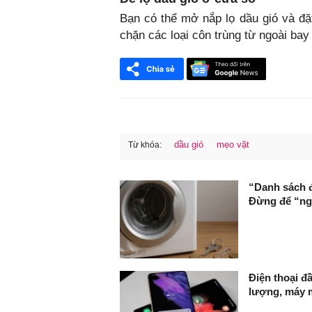
Bạn có thể mở nắp lọ dầu gió và đặ
chặn các loại côn trùng từ ngoài bay 
dầu gió
mẹo vặt
Từ khóa:
FaceBook
“Danh sách 
Đừng để “ng
Điện thoại đ
lượng, máy 