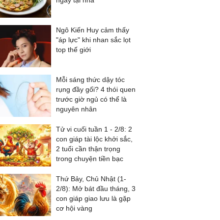
ngay tại nhà
Ngô Kiến Huy cảm thấy
"áp lực" khi nhan sắc lọt
top thế giới
Mỗi sáng thức dậy tóc
rụng đầy gối? 4 thói quen
trước giờ ngủ có thể là
nguyên nhân
Tử vi cuối tuần 1 - 2/8: 2
con giáp tài lộc khởi sắc,
2 tuổi cần thận trọng
trong chuyện tiền bạc
Thứ Bảy, Chủ Nhật (1-
2/8): Mở bát đầu tháng, 3
con giáp giao lưu là gặp
cơ hội vàng