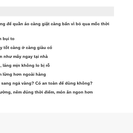
ừng để quần áo càng giặt càng bẩn vì bỏ qua mốc thời
 bụi to
y tốt càng ở càng giàu có
n như mây ngay tại nhà
 láng mịn không lo bị rỗ
ơm lừng hơn ngoài hàng
ng sang ngả vàng? Có an toàn để dùng không?
đường, nêm đúng thời điểm, món ăn ngon hơn