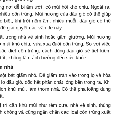
 nơi dễ bị ẩm ướt, có mùi hôi khó chịu. Ngoài ra,
 nhiều côn trùng. Mùi hương của dầu gió có thể giúp
 biệt, khi trời nồm ẩm, nhiều muỗi, dầu gió có thể
để giải quyết các vấn đề này.
đặt trong nhà vệ sinh hoặc gầm giường. Mùi hương
ỏ mùi khó chịu, vừa xua đuổi côn trùng. So với việc
ốc diệt côn trùng, cách dùng dầu gió sẽ tiết kiệm
tốt, không làm ảnh hưởng đến sức khỏe.
m nhà
 một bát giấm nhỏ. Để giấm tràn vào trong lọ và hòa
 lọ dầu gió, dốc hết phần chất lỏng bên trong ra. Khi
dịch khử mùi, làm thơm nhà. Có thể pha loãng dung
t.
ị trí cần khử mùi như rèm cửa, nhà vệ sinh, thùng
nh chóng và cũng ngăn chặn các loại côn trùng xuất