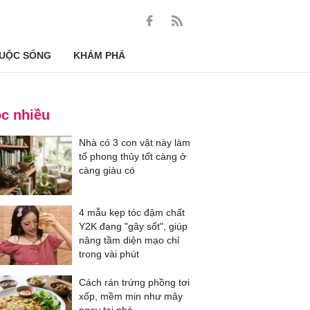
UỘC SỐNG
KHÁM PHÁ
c nhiều
Nhà có 3 con vật này làm
tổ phong thủy tốt càng ở
càng giàu có
4 mẫu kẹp tóc đậm chất
Y2K đang "gây sốt", giúp
nâng tầm diện mạo chỉ
trong vài phút
Cách rán trứng phồng tơi
xốp, mềm mịn như mây