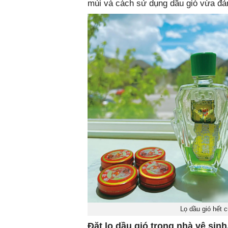
mùi và cách sử dụng dầu gió vừa đảm 
Lọ dầu gió hết 
Đặt lọ dầu gió trong nhà vệ sin