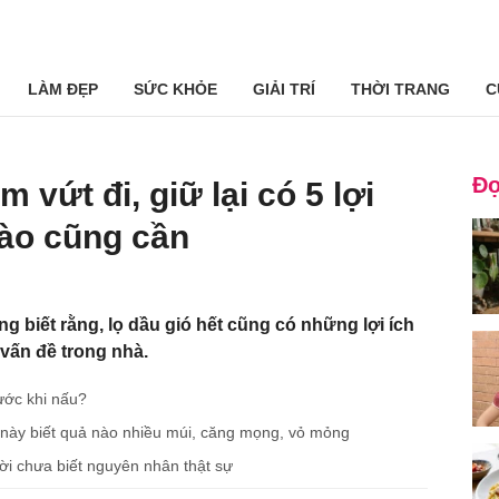
LÀM ĐẸP
SỨC KHỎE
GIẢI TRÍ
THỜI TRANG
C
Đọ
 vứt đi, giữ lại có 5 lợi
nào cũng cần
g biết rằng, lọ dầu gió hết cũng có những lợi ích
 vấn đề trong nhà.
rước khi nấu?
này biết quả nào nhiều múi, căng mọng, vỏ mỏng
ời chưa biết nguyên nhân thật sự