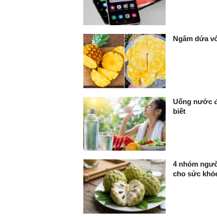
Ngâm dứa với
Uống nước đ
biết
4 nhóm người
cho sức khỏ