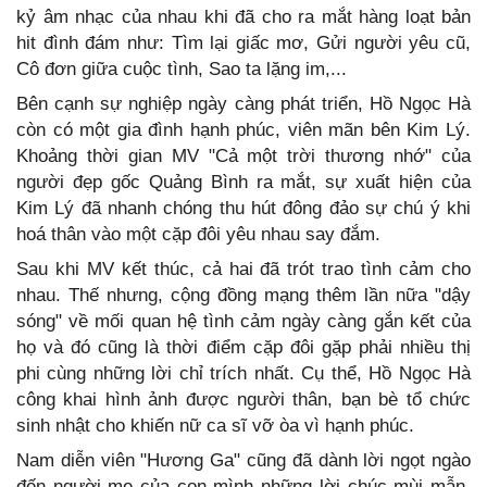
kỷ âm nhạc của nhau khi đã cho ra mắt hàng loạt bản
hit đình đám như: Tìm lại giấc mơ, Gửi người yêu cũ,
Cô đơn giữa cuộc tình, Sao ta lặng im,...
Bên cạnh sự nghiệp ngày càng phát triển, Hồ Ngọc Hà
còn có một gia đình hạnh phúc, viên mãn bên Kim Lý.
Khoảng thời gian MV "Cả một trời thương nhớ" của
người đẹp gốc Quảng Bình ra mắt, sự xuất hiện của
Kim Lý đã nhanh chóng thu hút đông đảo sự chú ý khi
hoá thân vào một cặp đôi yêu nhau say đắm.
Sau khi MV kết thúc, cả hai đã trót trao tình cảm cho
nhau. Thế nhưng, cộng đồng mạng thêm lần nữa "dậy
sóng" về mối quan hệ tình cảm ngày càng gắn kết của
họ và đó cũng là thời điểm cặp đôi gặp phải nhiều thị
phi cùng những lời chỉ trích nhất. Cụ thể, Hồ Ngọc Hà
công khai hình ảnh được người thân, bạn bè tổ chức
sinh nhật cho khiến nữ ca sĩ vỡ òa vì hạnh phúc.
Nam diễn viên "Hương Ga" cũng đã dành lời ngọt ngào
đến người mẹ của con mình những lời chúc mùi mẫn.