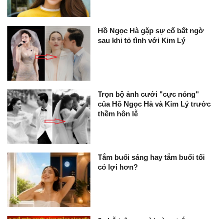
Hồ Ngọc Hà gặp sự cố bất ngờ
sau khi tỏ tình với Kim Lý
Trọn bộ ảnh cưới "cực nóng"
của Hồ Ngọc Hà và Kim Lý trước
thềm hôn lễ
Tắm buổi sáng hay tắm buổi tối
có lợi hơn?