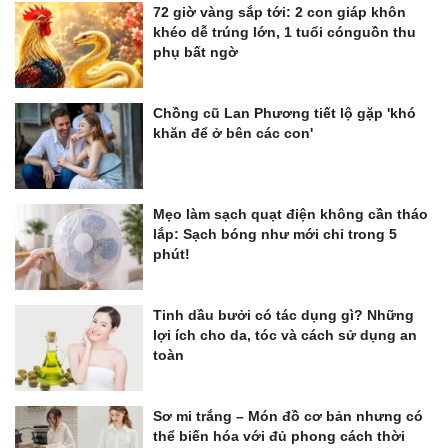
72 giờ vàng sắp tới: 2 con giáp khôn
khéo dễ trúng lớn, 1 tuổi cónguồn thu
phụ bất ngờ
Chồng cũ Lan Phương tiết lộ gặp 'khó
khăn để ở bên các con'
Mẹo làm sạch quạt điện không cần tháo
lắp: Sạch bóng như mới chỉ trong 5
phút!
Tinh dầu bưởi có tác dụng gì? Những
lợi ích cho da, tóc và cách sử dụng an
toàn
Sơ mi trắng – Món đồ cơ bản nhưng có
thể biến hóa với đủ phong cách thời