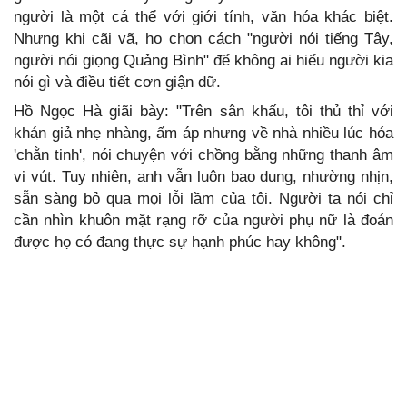
người là một cá thể với giới tính, văn hóa khác biệt.
Nhưng khi cãi vã, họ chọn cách "người nói tiếng Tây,
người nói giọng Quảng Bình" để không ai hiểu người kia
nói gì và điều tiết cơn giận dữ.
Hồ Ngọc Hà giãi bày: "Trên sân khấu, tôi thủ thỉ với
khán giả nhẹ nhàng, ấm áp nhưng về nhà nhiều lúc hóa
'chằn tinh', nói chuyện với chồng bằng những thanh âm
vi vút. Tuy nhiên, anh vẫn luôn bao dung, nhường nhịn,
sẵn sàng bỏ qua mọi lỗi lầm của tôi. Người ta nói chỉ
cần nhìn khuôn mặt rạng rỡ của người phụ nữ là đoán
được họ có đang thực sự hạnh phúc hay không".