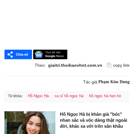
Theo:
giaitri.thoibaovhnt.com.vn
copy link
Tác giả:
Phạm Kim Dung
Hồ Ngọc Hà
ca sĩ hồ ngọc hà
hồ ngọc hà hẹn hò
Từ khóa:
Hồ Ngọc Hà bị khán giả "bóc"
nhan sắc và vóc dáng thật ngoài
đời, khác xa với trên sân khấu