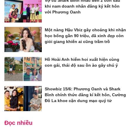
Vợ cũ Shark Bình nhắc đến 2 con sau
khi nam doanh nhân đăng ký kết hôn
với Phương Oanh
Một nàng Hậu Vbiz gây choáng khi nhận
học bổng gần 90 triệu, đã xinh đẹp còn
giỏi giang khiến ai cũng trầm trồ
Hồ Hoài Anh hiếm hoi xuất hiện cùng
con gái, thái độ sau ồn ào gây chú ý
Showbiz 15/6: Phương Oanh và Shark
Bình chính thức đăng kí kết hôn, Cường
Đô La khoe cận dung mạo quý tử
Đọc nhiều