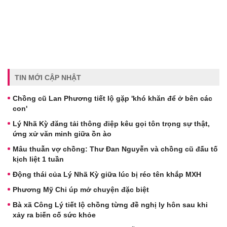
TIN MỚI CẬP NHẬT
Chồng cũ Lan Phương tiết lộ gặp 'khó khăn để ở bên các
con'
Lý Nhã Kỳ đăng tải thông điệp kêu gọi tôn trọng sự thật,
ứng xử văn minh giữa ồn ào
Mâu thuẫn vợ chồng: Thư Đan Nguyễn và chồng cũ đấu tố
kịch liệt 1 tuần
Động thái của Lý Nhã Kỳ giữa lúc bị réo tên khắp MXH
Phương Mỹ Chi úp mở chuyện đặc biệt
Bà xã Công Lý tiết lộ chồng từng đề nghị ly hôn sau khi
xảy ra biến cố sức khỏe