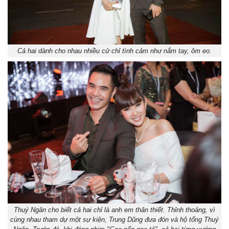
Cả hai dành cho nhau nhiều cử chỉ tình cảm như nắm tay, ôm eo.
Thuý Ngân cho biết cả hai chỉ là anh em thân thiết. Thỉnh thoảng, vì
cùng nhau tham dự một sự kiện, Trung Dũng đưa đón và hộ tống Thuý