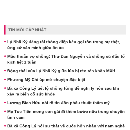
TIN MỚI CẬP NHẬT
Lý Nhã Kỳ đăng tải thông điệp kêu gọi tôn trọng sự thật,
ứng xử văn minh giữa ồn ào
Mâu thuẫn vợ chồng: Thư Đan Nguyễn và chồng cũ đấu tố
kịch liệt 1 tuần
Động thái của Lý Nhã Kỳ giữa lúc bị réo tên khắp MXH
Phương Mỹ Chi úp mở chuyện đặc biệt
Bà xã Công Lý tiết lộ chồng từng đề nghị ly hôn sau khi
xảy ra biến cố sức khỏe
Lương Bích Hữu nói rõ tin đồn phẫu thuật thẩm mỹ
Mẹ Tóc Tiên mong con gái đi thêm bước nữa trong chuyện
tình cảm
Bà xã Công Lý nói sự thật về cuộc hôn nhân với nam nghệ