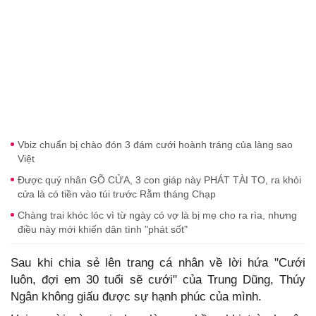
Vbiz chuẩn bị chào đón 3 đám cưới hoành tráng của làng sao
Việt
Được quý nhân GÕ CỬA, 3 con giáp này PHÁT TÀI TO, ra khỏi
cửa là có tiền vào túi trước Rằm tháng Chạp
Chàng trai khóc lóc vì từ ngày có vợ là bị mẹ cho ra rìa, nhưng
điều này mới khiến dân tình "phát sốt"
Sau khi chia sẻ lên trang cá nhân về lời hứa "Cưới
luôn, đợi em 30 tuổi sẽ cưới" của Trung Dũng, Thúy
Ngân không giấu được sự hạnh phúc của mình.