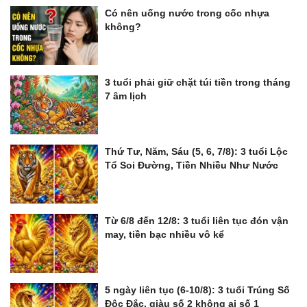
Có nên uống nước trong cốc nhựa
không?
3 tuổi phải giữ chặt túi tiền trong tháng
7 âm lịch
Thứ Tư, Năm, Sáu (5, 6, 7/8): 3 tuổi Lộc
Tổ Soi Đường, Tiền Nhiều Như Nước
Từ 6/8 đến 12/8: 3 tuổi liên tục đón vận
may, tiền bạc nhiều vô kể
5 ngày liên tục (6-10/8): 3 tuổi Trúng Số
Độc Đắc, giàu số 2 không ai số 1