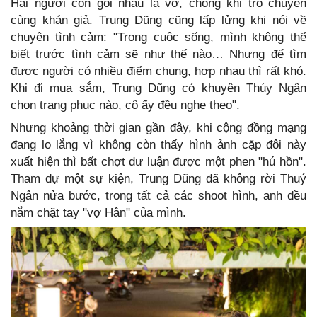
Hai người còn gọi nhau là vợ, chồng khi trò chuyện
cùng khán giả. Trung Dũng cũng lấp lửng khi nói về
chuyện tình cảm: "Trong cuộc sống, mình không thể
biết trước tình cảm sẽ như thế nào… Nhưng để tìm
được người có nhiều điểm chung, hợp nhau thì rất khó.
Khi đi mua sắm, Trung Dũng có khuyên Thúy Ngân
chọn trang phục nào, cô ấy đều nghe theo".
Nhưng khoảng thời gian gần đây, khi cộng đồng mạng
đang lo lắng vì không còn thấy hình ảnh cặp đôi này
xuất hiện thì bất chợt dư luận được một phen "hú hồn".
Tham dự một sự kiện, Trung Dũng đã không rời Thuý
Ngân nửa bước, trong tất cả các shoot hình, anh đều
nắm chặt tay "vợ Hân" của mình.