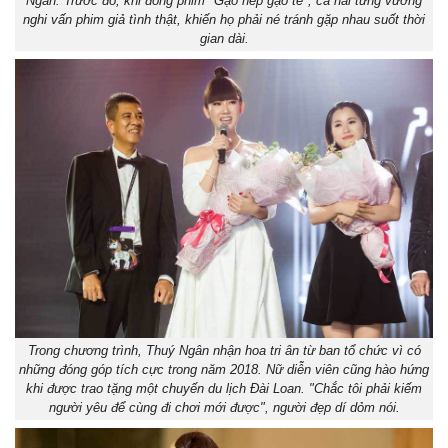
Ngân. Trước đó, khi đóng phim "Gạo nếp gạo tẻ", cả hai từng vướng
nghi vấn phim giả tình thật, khiến họ phải né tránh gặp nhau suốt thời
gian dài.
Trong chương trình, Thuý Ngân nhận hoa tri ân từ ban tổ chức vì có
những đóng góp tích cực trong năm 2018. Nữ diễn viên cũng hào hứng
khi được trao tặng một chuyến du lịch Đài Loan. "Chắc tôi phải kiếm
người yêu để cùng đi chơi mới được", người đẹp dí dỏm nói.