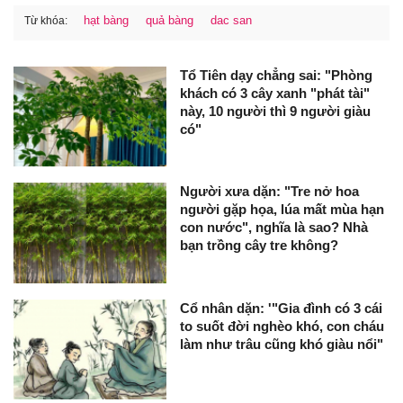
hạt bàng
quả bàng
dac san
Từ khóa:
Tổ Tiên dạy chẳng sai: "Phòng
khách có 3 cây xanh "phát tài"
này, 10 người thì 9 người giàu
có"
Người xưa dặn: "Tre nở hoa
người gặp họa, lúa mất mùa hạn
con nước", nghĩa là sao? Nhà
bạn trồng cây tre không?
Cổ nhân dặn: '"Gia đình có 3 cái
to suốt đời nghèo khó, con cháu
làm như trâu cũng khó giàu nổi"