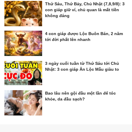
Thứ Sáu, Thứ Bảy, Chủ Nhật (7,8,9/8): 3
con giáp giữ ví, chủ quan là mất tiền
không đáng
4 con giáp được Lộc Buôn Bán, 2 năm
tới đời phất lên nhanh
3 ngày cuối tuần từ Thứ Sáu tới Chủ
Nhật: 3 con giáp Ăn Lộc Mẫu giàu to
Bao lâu nên gội đầu một lần để tóc
khỏe, da đầu sạch?