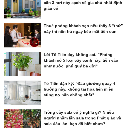
cần 3 nơi này sạch sẽ gia chủ nhất định
giàu có
Thuê phòng khách sạn nếu thấy 3 “thứ”
này thì nên trả ngay kẻo mất tiền oan
Lời Tổ Tiên dạy khống sai: "Phòng
khách có 5 loại cây cảnh này, tiền vào
như nước, phú quý ba đời"
Tổ Tiên dặn kỹ: "Đầu giường quay 4
hướng này, không tai họa liên miên
cũng nợ nần chồng chất"
Trồng cây sala có ý nghĩa gì? Nhiều
người nhầm lẫn sala trong Phật giáo và
sala đầu lân, bạn đã biết chưa?