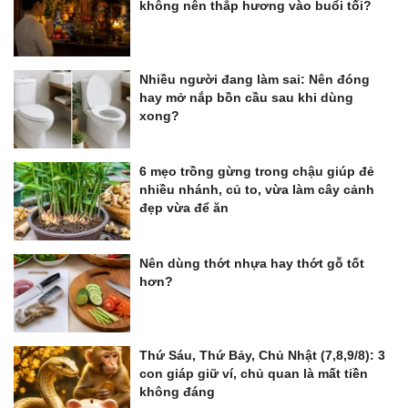
không nên thắp hương vào buổi tối?
Nhiều người đang làm sai: Nên đóng
hay mở nắp bồn cầu sau khi dùng
xong?
6 mẹo trồng gừng trong chậu giúp đẻ
nhiều nhánh, củ to, vừa làm cây cảnh
đẹp vừa để ăn
Nên dùng thớt nhựa hay thớt gỗ tốt
hơn?
Thứ Sáu, Thứ Bảy, Chủ Nhật (7,8,9/8): 3
con giáp giữ ví, chủ quan là mất tiền
không đáng