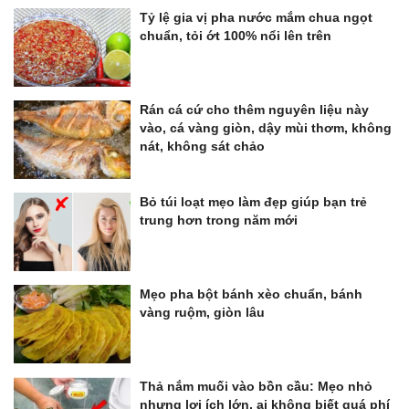
Tỷ lệ gia vị pha nước mắm chua ngọt
chuẩn, tỏi ớt 100% nổi lên trên
Rán cá cứ cho thêm nguyên liệu này
vào, cá vàng giòn, dậy mùi thơm, không
nát, không sát chảo
Bỏ túi loạt mẹo làm đẹp giúp bạn trẻ
trung hơn trong năm mới
Mẹo pha bột bánh xèo chuẩn, bánh
vàng ruộm, giòn lâu
Thả nắm muối vào bồn cầu: Mẹo nhỏ
nhưng lợi ích lớn, ai không biết quá phí