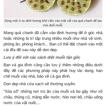
Dùng một ít nụ đinh hương khô cắm vào mặt cắt của quả chanh để tạo
mùi đuổi muỗi.
Mang quả chanh đã cắm vào đinh hương để ở góc nhà
hoặc những bị trí tập trung nhiều muỗi như nhà vệ sinh,
phòng ăn, phòng khách... Bạn có thể đặt chanh vào một
cái đĩa để sau này dễ dọn dẹp.
Lưu ý đối với các cách diệt muỗi tận gốc
Bạn và gia đình cũng cần lưu ý thêm những điều dưới
đây để các phương pháp này phát huy tác dụng, hạn
chế muỗi vào nhà, bảo vệ cả gia đình.
Dọn dẹp nhà cửa sạch sẽ thường xuyên.
"Xóa sổ" những nơi trú ẩn của muỗi và bọ gậy như xô
chậu, thùng cũ, máng dẫn nước, hòn non bộ, chậu uống
nước của vật nuôi,...