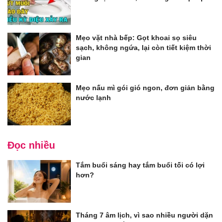
Mẹo vặt nhà bếp: Gọt khoai sọ siêu
sạch, không ngứa, lại còn tiết kiệm thời
gian
Mẹo nấu mì gói gió ngon, đơn giản bằng
nước lạnh
Đọc nhiều
Tắm buổi sáng hay tắm buổi tối có lợi
hơn?
Tháng 7 âm lịch, vì sao nhiều người dặn