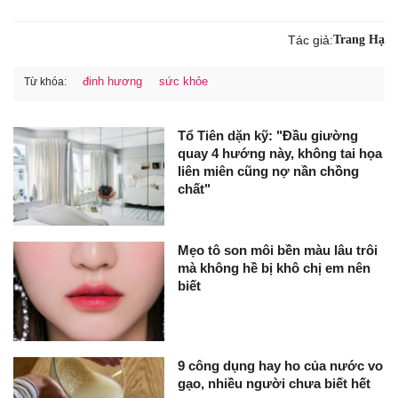
Tác giả:
Trang Hạ
đinh hương
sức khỏe
Từ khóa:
Tổ Tiên dặn kỹ: "Đầu giường
quay 4 hướng này, không tai họa
liên miên cũng nợ nần chồng
chất"
Mẹo tô son môi bền màu lâu trôi
mà không hề bị khô chị em nên
biết
9 công dụng hay ho của nước vo
gạo, nhiều người chưa biết hết