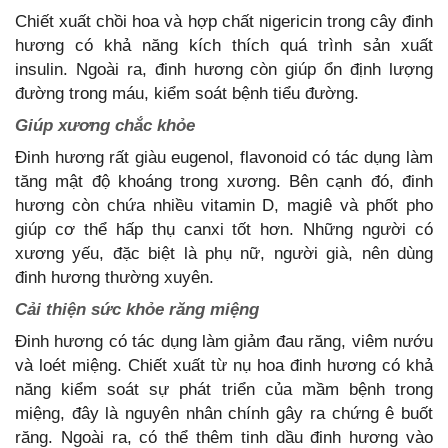
Chiết xuất chồi hoa và hợp chất nigericin trong cây đinh
hương có khả năng kích thích quá trình sản xuất
insulin. Ngoài ra, đinh hương còn giúp ổn định lượng
đường trong máu, kiểm soát bệnh tiểu đường.
Giúp xương chắc khỏe
Đinh hương rất giàu eugenol, flavonoid có tác dụng làm
tăng mật độ khoáng trong xương. Bên cạnh đó, đinh
hương còn chứa nhiều vitamin D, magiê và phốt pho
giúp cơ thể hấp thụ canxi tốt hơn. Những người có
xương yếu, đặc biệt là phụ nữ, người già, nên dùng
đinh hương thường xuyên.
Cải thiện sức khỏe răng miệng
Đinh hương có tác dụng làm giảm đau răng, viêm nướu
và loét miệng. Chiết xuất từ nụ hoa đinh hương có khả
năng kiểm soát sự phát triển của mầm bệnh trong
miệng, đây là nguyên nhân chính gây ra chứng ê buốt
răng. Ngoài ra, có thể thêm tinh dầu đinh hương vào