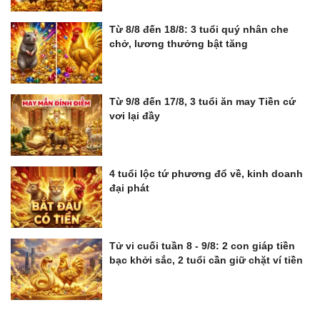
Từ 8/8 đến 18/8: 3 tuổi quý nhân che
chở, lương thưởng bật tăng
Từ 9/8 đến 17/8, 3 tuổi ăn may Tiền cứ
vơi lại đầy
4 tuổi lộc tứ phương đổ về, kinh doanh
đại phát
Tử vi cuối tuần 8 - 9/8: 2 con giáp tiền
bạc khởi sắc, 2 tuổi cần giữ chặt ví tiền