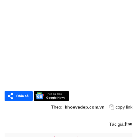
Theo:
khoevadep.com.vn
copy link
Tác giả:
jinu