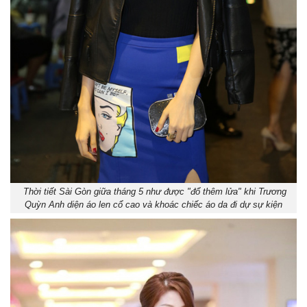
Thời tiết Sài Gòn giữa tháng 5 như được "đổ thêm lửa" khi Trương
Quỳn Anh diện áo len cổ cao và khoác chiếc áo da đi dự sự kiện