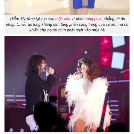
Diễm My từng lọt top
sao mặc xấu
vì phối
trang phục
chẳng hề ăn
nhập. Chiếc áo lông không làm tăng phần sang trọng của cô lên mà nó
khiến cho người nhìn phát ngốt vào mùa hè