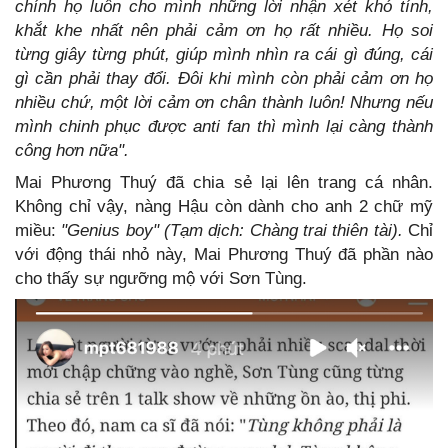
chính họ luôn cho mình những lời nhận xét khó tính,
khắt khe nhất nên phải cảm ơn họ rất nhiều. Họ soi
từng giây từng phút, giúp mình nhìn ra cái gì đúng, cái
gì cần phải thay đổi. Đôi khi mình còn phải cảm ơn họ
nhiều chứ, một lời cảm ơn chân thành luôn! Nhưng nếu
mình chinh phục được anti fan thì mình lại càng thành
công hơn nữa".
Mai Phương Thuý đã chia sẻ lại lên trang cá nhân.
Không chỉ vậy, nàng Hậu còn dành cho anh 2 chữ mỹ
miều:
"Genius boy" (Tạm dịch: Chàng trai thiên tài).
Chỉ
với động thái nhỏ này, Mai Phương Thuý đã phần nào
cho thấy sự ngưỡng mộ với Sơn Tùng.