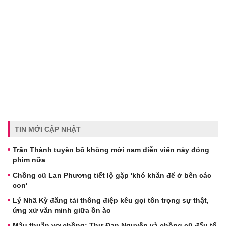
TIN MỚI CẬP NHẬT
Trấn Thành tuyên bố không mời nam diễn viên này đóng
phim nữa
Chồng cũ Lan Phương tiết lộ gặp 'khó khăn để ở bên các
con'
Lý Nhã Kỳ đăng tải thông điệp kêu gọi tôn trọng sự thật,
ứng xử văn minh giữa ồn ào
Mâu thuẫn vợ chồng: Thư Đan Nguyễn và chồng cũ đấu tố