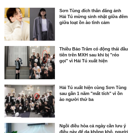
Sơn Tùng đích thân đăng ảnh
Hải Tú mừng sinh nhật giữa đêm
giữa loạt ồn ào tình cảm
Thiều Bảo Trâm có động thái đầu
tiên trên MXH sau khi bị "réo
gọi" vì Hải Tú xuất hiện
Hải Tú xuất hiện cùng Sơn Tùng
sau gần 1 năm "mất tích" vì ồn
ào người thứ ba
Ngồi điều hòa cả ngày cần lưu ý
điều này để da không khô, người