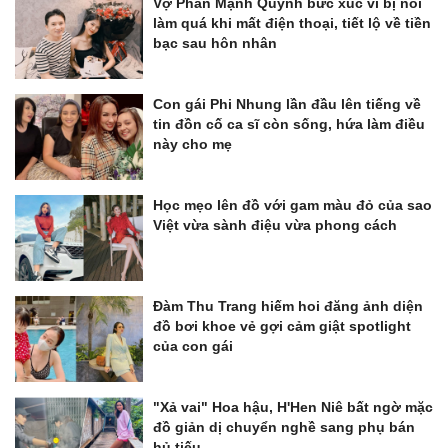
Vợ Phan Mạnh Quỳnh bức xúc vì bị nói
làm quá khi mất điện thoại, tiết lộ về tiền
bạc sau hôn nhân
Con gái Phi Nhung lần đầu lên tiếng về
tin đồn cố ca sĩ còn sống, hứa làm điều
này cho mẹ
Học mẹo lên đồ với gam màu đỏ của sao
Việt vừa sành điệu vừa phong cách
Đàm Thu Trang hiếm hoi đăng ảnh diện
đồ bơi khoe vẻ gợi cảm giật spotlight
của con gái
"Xả vai" Hoa hậu, H'Hen Niê bất ngờ mặc
đồ giản dị chuyển nghề sang phụ bán
hủ tiếu