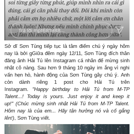
Sở dĩ Sơn Tùng tiếp tục là tâm điểm chú ý ngày hôm
nay là bởi gGiữa đêm ngày 12/11, Sơn Tùng đích thân
đăng ảnh Hải Tú lên Instagram cá nhân để mừng sinh
nhật cô nàng. Sau hơn 9 tháng 10 ngày im ắng vì nghi
vấn hẹn hò, hành động của Sơn Tùng gây chú ý. Anh
còn dành riêng 1 post cho Hải Tú trên
Instagram.
"Happy birthday to Hải Tú from M-TP
Talent...!
Today is yours. Just enjoy it and keep it
up!"
(Chúc mừng sinh nhật Hải Tú from M-TP Talent.
Hôm nay là của em... Hãy tận hưởng nó và cố gắng
lên!)
, Sơn Tùng viết.