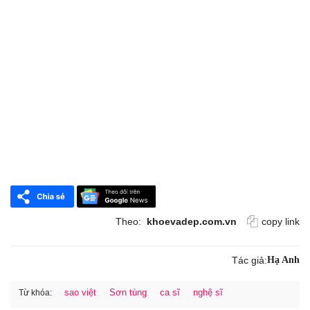
Theo:
khoevadep.com.vn
copy link
Tác giả:
Hạ Anh
sao việt
Sơn tùng
ca sĩ
nghệ sĩ
Từ khóa: