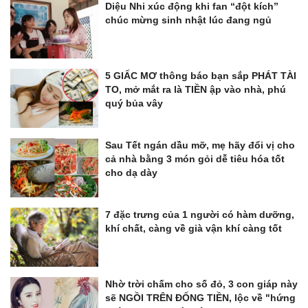
Diệu Nhi xúc động khi fan “đột kích”
chúc mừng sinh nhật lúc đang ngủ
5 GIẤC MƠ thông báo bạn sắp PHÁT TÀI
TO, mở mắt ra là TIỀN ập vào nhà, phú
quý bủa vây
Sau Tết ngán dầu mỡ, mẹ hãy đổi vị cho
cả nhà bằng 3 món gỏi dễ tiêu hóa tốt
cho dạ dày
7 đặc trưng của 1 người có hàm dưỡng,
khí chất, càng về già vận khí càng tốt
Nhờ trời chấm cho số đỏ, 3 con giáp này
sẽ NGỒI TRÊN ĐỐNG TIỀN, lộc về "hứng