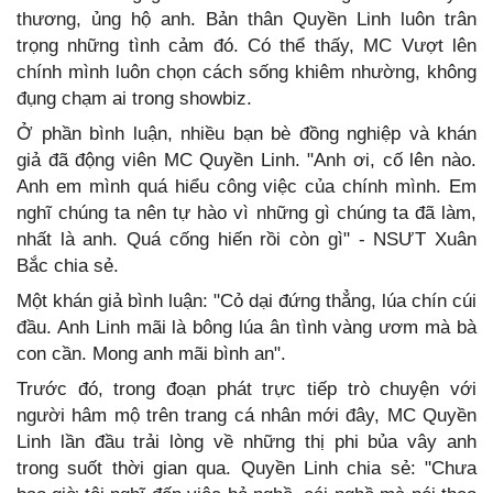
thương, ủng hộ anh. Bản thân Quyền Linh luôn trân
trọng những tình cảm đó. Có thể thấy, MC Vượt lên
chính mình luôn chọn cách sống khiêm nhường, không
đụng chạm ai trong showbiz.
Ở phần bình luận, nhiều bạn bè đồng nghiệp và khán
giả đã động viên MC Quyền Linh. "Anh ơi, cố lên nào.
Anh em mình quá hiểu công việc của chính mình. Em
nghĩ chúng ta nên tự hào vì những gì chúng ta đã làm,
nhất là anh. Quá cống hiến rồi còn gì" - NSƯT Xuân
Bắc chia sẻ.
Một khán giả bình luận: "Cỏ dại đứng thẳng, lúa chín cúi
đầu. Anh Linh mãi là bông lúa ân tình vàng ươm mà bà
con cần. Mong anh mãi bình an".
Trước đó, trong đoạn phát trực tiếp trò chuyện với
người hâm mộ trên trang cá nhân mới đây, MC Quyền
Linh lần đầu trải lòng về những thị phi bủa vây anh
trong suốt thời gian qua. Quyền Linh chia sẻ: "Chưa