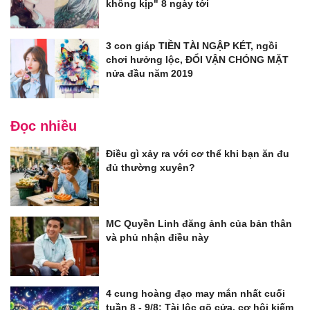
không kịp" 8 ngày tới
3 con giáp TIỀN TÀI NGẬP KÉT, ngồi
chơi hưởng lộc, ĐỔI VẬN CHÓNG MẶT
nửa đầu năm 2019
Đọc nhiều
Điều gì xảy ra với cơ thể khi bạn ăn đu
đủ thường xuyên?
MC Quyền Linh đăng ảnh của bản thân
và phủ nhận điều này
4 cung hoàng đạo may mắn nhất cuối
tuần 8 - 9/8: Tài lộc gõ cửa, cơ hội kiếm