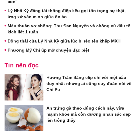
con'
Lý Nhã Kỳ đăng tải thông điệp kêu gọi tôn trọng sự thật,
ứng xử văn minh giữa ồn ào
Mâu thuẫn vợ chồng: Thư Đan Nguyễn và chồng cũ đấu tố
kịch liệt 1 tuần
Động thái của Lý Nhã Kỳ giữa lúc bị réo tên khắp MXH
Phương Mỹ Chi úp mở chuyện đặc biệt
Tin nên đọc
Hương Tràm đăng clip chỉ với một câu
duy nhất nhưng ai cũng suy đoán nói về
Chi Pu
Ăn trứng gà theo đúng cách này, vừa
mạnh khỏe mà còn dưỡng nhan sắc đẹp
lên trông thấy