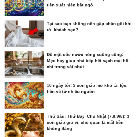
tiền xuất hiện bất ngờ
Tại sao bạn không nên gấp chăn gối khi
rời khách sạn?
Đổ một cốc nước nóng xuống cống:
Mẹo hay giúp nhà bếp hết sạch mùi hôi
chỉ trong vài phút
10 ngày tới: 3 con giáp mở kho tài lộc,
tiền về từ nhiều nguồn
Thứ Sáu, Thứ Bảy, Chủ Nhật (7,8,9/8): 3
con giáp giữ ví, chủ quan là mất tiền
không đáng