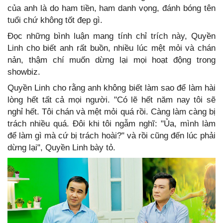
của anh là do ham tiền, ham danh vọng, đánh bóng tên
tuổi chứ không tốt đẹp gì.
Đọc những bình luận mang tính chỉ trích này, Quyền
Linh cho biết anh rất buồn, nhiều lúc mệt mỏi và chán
nản, thậm chí muốn dừng lại mọi hoạt động trong
showbiz.
Quyền Linh cho rằng anh không biết làm sao để làm hài
lòng hết tất cả mọi người. "Có lẽ hết năm nay tôi sẽ
nghỉ hết. Tôi chán và mệt mỏi quá rồi. Càng làm càng bị
trách nhiều quá. Đôi khi tôi ngẫm nghĩ: "Ủa, mình làm
để làm gì mà cứ bị trách hoài?" và rồi cũng đến lúc phải
dừng lại", Quyền Linh bày tỏ.