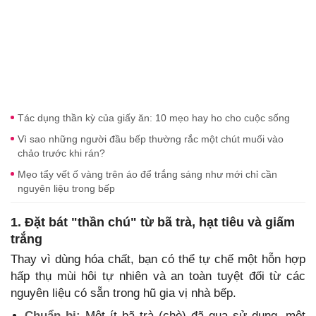
Tác dụng thần kỳ của giấy ăn: 10 mẹo hay ho cho cuộc sống
Vì sao những người đầu bếp thường rắc một chút muối vào
chảo trước khi rán?
Mẹo tẩy vết ố vàng trên áo để trắng sáng như mới chỉ cần
nguyên liệu trong bếp
1. Đặt bát "thần chú" từ bã trà, hạt tiêu và giấm
trắng
Thay vì dùng hóa chất, bạn có thể tự chế một hỗn hợp
hấp thụ mùi hôi tự nhiên và an toàn tuyệt đối từ các
nguyên liệu có sẵn trong hũ gia vị nhà bếp.
Chuẩn bị:
Một ít bã trà (chè) đã qua sử dụng, một