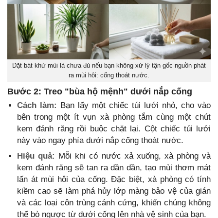
Đặt bát khử mùi là chưa đủ nếu bạn không xử lý tận gốc nguồn phát
ra mùi hôi: cống thoát nước.
Bước 2: Treo "bùa hộ mệnh" dưới nắp cống
Cách làm:
Bạn lấy một chiếc túi lưới nhỏ, cho vào
bên trong một ít vụn xà phòng tắm cùng một chút
kem đánh răng rồi buộc chặt lại. Cột chiếc túi lưới
này vào ngay phía dưới nắp cống thoát nước.
Hiệu quả:
Mỗi khi có nước xả xuống, xà phòng và
kem đánh răng sẽ tan ra dần dần, tạo mùi thơm mát
lấn át mùi hôi của cống. Đặc biệt, xà phòng có tính
kiềm cao sẽ làm phá hủy lớp màng bảo vệ của gián
và các loại côn trùng cánh cứng, khiến chúng không
thể bò ngược từ dưới cống lên nhà vệ sinh của bạn.