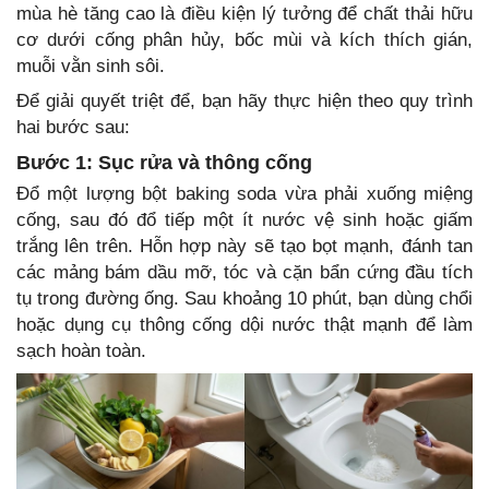
mùa hè tăng cao là điều kiện lý tưởng để chất thải hữu
cơ dưới cống phân hủy, bốc mùi và kích thích gián,
muỗi vằn sinh sôi.
Để giải quyết triệt để, bạn hãy thực hiện theo quy trình
hai bước sau:
Bước 1: Sục rửa và thông cống
Đổ một lượng bột baking soda vừa phải xuống miệng
cống, sau đó đổ tiếp một ít nước vệ sinh hoặc giấm
trắng lên trên. Hỗn hợp này sẽ tạo bọt mạnh, đánh tan
các mảng bám dầu mỡ, tóc và cặn bẩn cứng đầu tích
tụ trong đường ống. Sau khoảng 10 phút, bạn dùng chổi
hoặc dụng cụ thông cống dội nước thật mạnh để làm
sạch hoàn toàn.