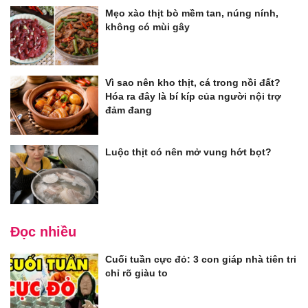
Mẹo xào thịt bò mềm tan, núng nính,
không có mùi gây
Vì sao nên kho thịt, cá trong nồi đất?
Hóa ra đây là bí kíp của người nội trợ
đảm đang
Luộc thịt có nên mở vung hớt bọt?
Đọc nhiều
Cuối tuần cực đỏ: 3 con giáp nhà tiên tri
chỉ rõ giàu to