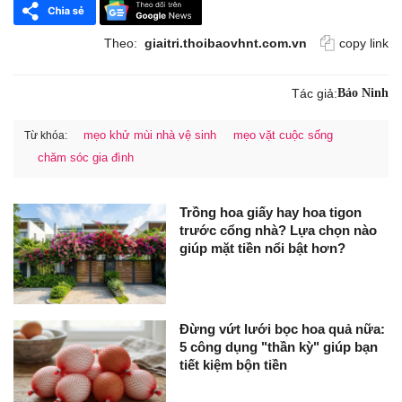
Theo:
giaitri.thoibaovhnt.com.vn
copy link
Tác giả:
Bảo Ninh
mẹo khử mùi nhà vệ sinh
mẹo vặt cuộc sống
Từ khóa:
chăm sóc gia đình
Trồng hoa giấy hay hoa tigon
trước cổng nhà? Lựa chọn nào
giúp mặt tiền nổi bật hơn?
Đừng vứt lưới bọc hoa quả nữa:
5 công dụng "thần kỳ" giúp bạn
tiết kiệm bộn tiền