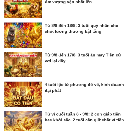
Âm vượng vận phất lên
Từ 8/8 đến 18/8: 3 tuổi quý nhân che
chở, lương thưởng bật tăng
Từ 9/8 đến 17/8, 3 tuổi ăn may Tiền cứ
vơi lại đầy
4 tuổi lộc tứ phương đổ về, kinh doanh
đại phát
Tử vi cuối tuần 8 - 9/8: 2 con giáp tiền
bạc khởi sắc, 2 tuổi cần giữ chặt ví tiền