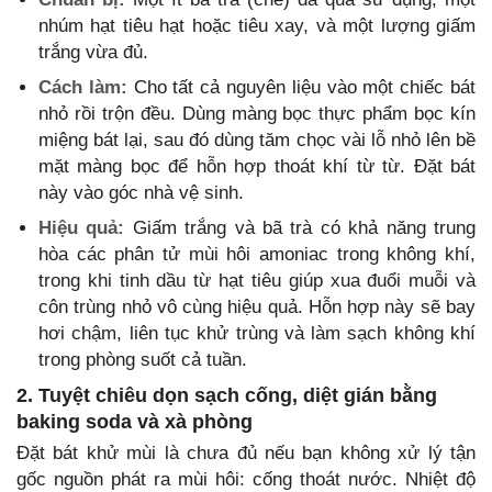
nhúm hạt tiêu hạt hoặc tiêu xay, và một lượng giấm
trắng vừa đủ.
Cách làm:
Cho tất cả nguyên liệu vào một chiếc bát
nhỏ rồi trộn đều. Dùng màng bọc thực phẩm bọc kín
miệng bát lại, sau đó dùng tăm chọc vài lỗ nhỏ lên bề
mặt màng bọc để hỗn hợp thoát khí từ từ. Đặt bát
này vào góc nhà vệ sinh.
Hiệu quả:
Giấm trắng và bã trà có khả năng trung
hòa các phân tử mùi hôi amoniac trong không khí,
trong khi tinh dầu từ hạt tiêu giúp xua đuổi muỗi và
côn trùng nhỏ vô cùng hiệu quả. Hỗn hợp này sẽ bay
hơi chậm, liên tục khử trùng và làm sạch không khí
trong phòng suốt cả tuần.
2. Tuyệt chiêu dọn sạch cống, diệt gián bằng
baking soda và xà phòng
Đặt bát khử mùi là chưa đủ nếu bạn không xử lý tận
gốc nguồn phát ra mùi hôi: cống thoát nước. Nhiệt độ