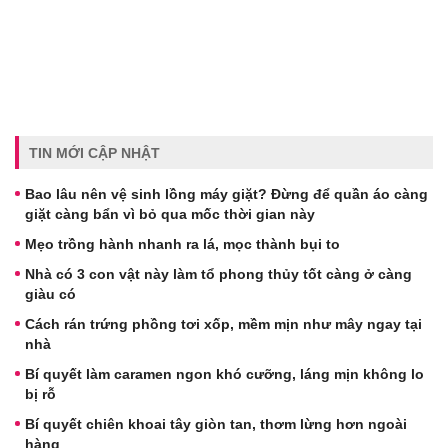
TIN MỚI CẬP NHẬT
Bao lâu nên vệ sinh lồng máy giặt? Đừng để quần áo càng
giặt càng bẩn vì bỏ qua mốc thời gian này
Mẹo trồng hành nhanh ra lá, mọc thành bụi to
Nhà có 3 con vật này làm tổ phong thủy tốt càng ở càng
giàu có
Cách rán trứng phồng tơi xốp, mềm mịn như mây ngay tại
nhà
Bí quyết làm caramen ngon khó cưỡng, láng mịn không lo
bị rỗ
Bí quyết chiên khoai tây giòn tan, thơm lừng hơn ngoài
hàng