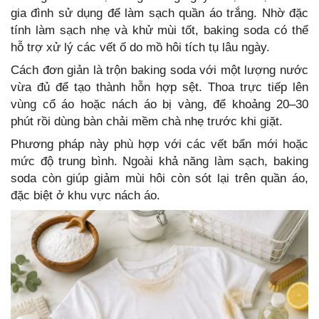
gia đình sử dụng để làm sạch quần áo trắng. Nhờ đặc
tính làm sạch nhẹ và khử mùi tốt, baking soda có thể
hỗ trợ xử lý các vết ố do mồ hôi tích tụ lâu ngày.
Cách đơn giản là trộn baking soda với một lượng nước
vừa đủ để tạo thành hỗn hợp sệt. Thoa trực tiếp lên
vùng cổ áo hoặc nách áo bị vàng, để khoảng 20–30
phút rồi dùng bàn chải mềm chà nhẹ trước khi giặt.
Phương pháp này phù hợp với các vết bẩn mới hoặc
mức độ trung bình. Ngoài khả năng làm sạch, baking
soda còn giúp giảm mùi hôi còn sót lại trên quần áo,
đặc biệt ở khu vực nách áo.