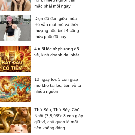
hơn, nhiều người vẫn
mắc phải mỗi ngày
Diện đồ đen giữa mùa
Hè vẫn mát mẻ và thời
thượng nếu biết 4 công
thức phối đồ này
4 tuổi lộc tứ phương đổ
về, kinh doanh đại phát
10 ngày tới: 3 con giáp
mở kho tài lộc, tiền về từ
nhiều nguồn
Thứ Sáu, Thứ Bảy, Chủ
Nhật (7,8,9/8): 3 con giáp
giữ ví, chủ quan là mất
tiền không đáng