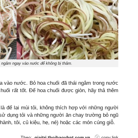
ải ngâm ngay vào nước để không bị thâm.
òa vào nước. Bỏ hoa chuối đã thái ngâm trong nước
huối rất tốt. Để hoa chuối được giòn, hãy thả thêm
à để lại mùi tỏi, không thích hợp với những người
 sử dụng tỏi và những người ăn chay trường bỏ ngũ
à hành, tỏi, củ kiệu, hẹ, né) hoặc các món cúng giỗ.
Theo:
giaitri.thoibaovhnt.com.vn
copy link