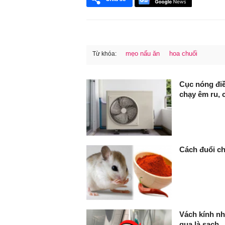
mẹo nấu ăn
hoa chuối
Từ khóa:
FaceBook
Cục nóng điề
chạy êm ru, 
Cách đuổi ch
Vách kính nh
qua là sạch