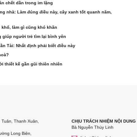
ân chết dần trong im lặng
ong nhà: Làm đúng điều này, cây xanh tốt quanh năm,
ố khổ, làm gì cũng khó khăn
giúp người trẻ tìm lại bình yên
n Tài: Nhất định phải biết điều này
 hoà?
i thiết kế gần gũi thiên nhiên
n Tuân, Thanh Xuân,
CHỊU TRÁCH NHIỆM NỘI DUNG
Bà Nguyễn Thùy Linh
ường Long Biên,