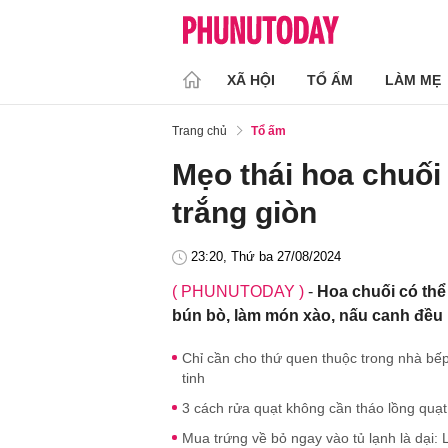
XÃ HỘI
TỔ ẤM
LÀM MẸ
Trang chủ
Tổ ấm
Mẹo thái hoa chuối
trắng giòn
23:20, Thứ ba 27/08/2024
( PHUNUTODAY )
-
Hoa chuối có thể
bún bò, làm món xào, nấu canh đều 
Chỉ cần cho thứ quen thuộc trong nhà bế
tinh
3 cách rửa quạt không cần tháo lồng quạ
Mua trứng về bỏ ngay vào tủ lạnh là dại