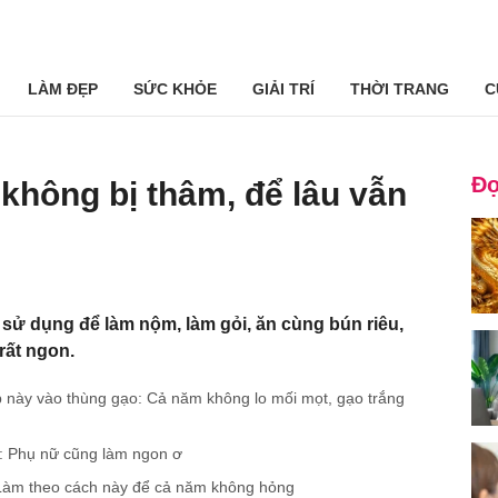
LÀM ĐẸP
SỨC KHỎE
GIẢI TRÍ
THỜI TRANG
C
Đọ
 không bị thâm, để lâu vẫn
 sử dụng để làm nộm, làm gỏi, ăn cùng bún riêu,
rất ngon.
p này vào thùng gạo: Cả năm không lo mối mọt, gạo trắng
t: Phụ nữ cũng làm ngon ơ
: Làm theo cách này để cả năm không hỏng