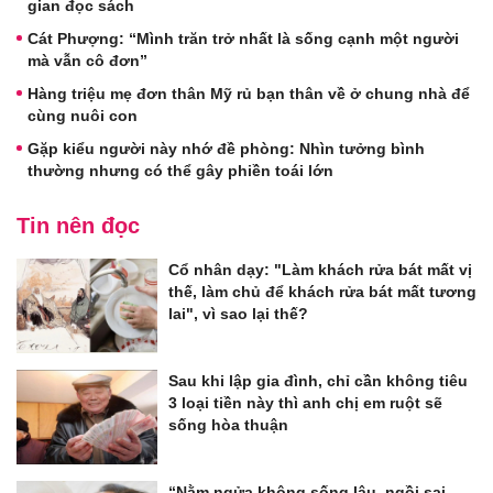
gian đọc sách
Cát Phượng: “Mình trăn trở nhất là sống cạnh một người
mà vẫn cô đơn”
Hàng triệu mẹ đơn thân Mỹ rủ bạn thân về ở chung nhà để
cùng nuôi con
Gặp kiểu người này nhớ đề phòng: Nhìn tưởng bình
thường nhưng có thể gây phiền toái lớn
Tin nên đọc
Cổ nhân dạy: "Làm khách rửa bát mất vị
thế, làm chủ để khách rửa bát mất tương
lai", vì sao lại thế?
Sau khi lập gia đình, chỉ cần không tiêu
3 loại tiền này thì anh chị em ruột sẽ
sống hòa thuận
“Nằm ngửa không sống lâu, ngồi sai