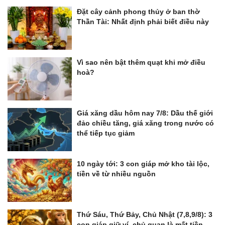
Đặt cây cảnh phong thủy ở ban thờ
Thần Tài: Nhất định phải biết điều này
Vì sao nên bật thêm quạt khi mở điều
hoà?
Giá xăng dầu hôm nay 7/8: Dầu thế giới
đảo chiều tăng, giá xăng trong nước có
thể tiếp tục giảm
10 ngày tới: 3 con giáp mở kho tài lộc,
tiền về từ nhiều nguồn
Thứ Sáu, Thứ Bảy, Chủ Nhật (7,8,9/8): 3
con giáp giữ ví, chủ quan là mất tiền