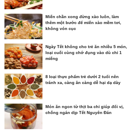
Miến chần xong đừng xào luôn, làm
thêm một bước để miến xào mềm tơi,
không vón cục
Ngày Tết không cho trẻ ăn nhiều 5 món,
loại cuối cùng chớ đụng vào dù chỉ 1
miếng
8 loại thực phẩm trẻ dưới 2 tuổi nên
tránh xa, càng ăn càng dễ hại dạ dày
Món ăn ngon từ thịt ba chỉ giúp đổi vị,
chống ngán dịp Tết Nguyên Đán