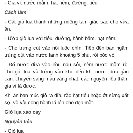
- Gia vị: nước mắm, hạt nêm, đường, tiêu
Cách làm
- Cắt giò lụa thành những miếng tam giác sao cho vừa
ăn.
- Ướp giò lụa với tiêu, đường, hành băm, hạt nêm.
- Cho trứng cút vào nồi luộc chín. Tiếp đến bạn ngâm
trứng cút vào nước lạnh khoảng 5 phút rồi bóc vỏ.
- Đổ nước dừa vào nồi, nấu sôi, nêm nước mắm rồi
cho giò lụa và trứng vào kho đến khi nước dừa gần
cạn, chuyển sang màu vàng nhạt, các nguyên liệu thấm
gia vị là được.
Khi ăn bạn múc giò ra đĩa, rắc hạt tiêu hoặc ớt sừng xắt
sợi và vài cọng hành lá lên cho đẹp mắt.
Giò lụa xào cay
Nguyên liệu
- Giò lụa