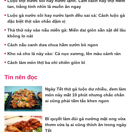
Luộc thịt nước sôi hay nước lạnh: Làm cách này thịt mềm
tan, trắng tinh nhìn là muốn ăn ngay
Luộc gà nước sôi hay nước lạnh đều sai cả: Cách luộc gà
đặc biệt thịt săn chắc đậm vị
Thả thứ náy vào nấu miến gà: Miến dai giòn sần sật để lâu
không lo nát
Cách nấu canh dưa chua hầm sườn bò ngon
Kho cá cho lá này vào: Cá nục xương, lên màu cánh rán
Cách làm món thịt ba chỉ chiên giòn bì
Tin nên đọc
Ngày Tết thịt gà luộc dư nhiều, đem làm
món này mất 10 phút nhưng chắc chắn
ai cũng phải tấm tắc khen ngon
Bí quyết làm đùi gà nướng mật ong vừa
thơm vừa lạ ai cũng thích ăn trong ngày
Tết