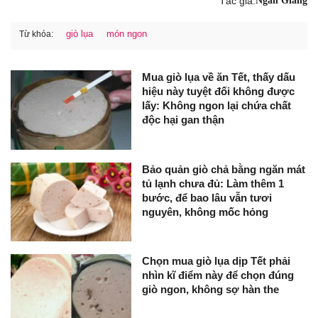
Tác giả:
Ngân Giang
giò lụa
món ngon
Từ khóa:
Mua giò lụa về ăn Tết, thấy dấu
hiệu này tuyệt đối không được
lấy: Không ngon lại chứa chất
độc hại gan thận
Bảo quản giò chả bằng ngăn mát
tủ lạnh chưa đủ: Làm thêm 1
bước, để bao lâu vẫn tươi
nguyên, không mốc hỏng
Chọn mua giò lụa dịp Tết phải
nhìn kĩ điểm này để chọn đúng
giò ngon, không sợ hàn the