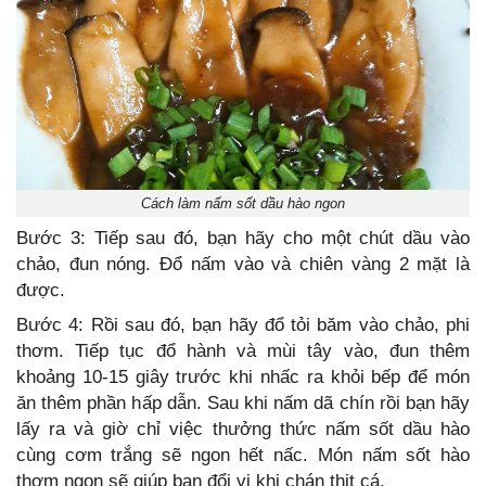
Cách làm nấm sốt dầu hào ngon
Bước 3: Tiếp sau đó, bạn hãy cho một chút dầu vào
chảo, đun nóng. Đổ nấm vào và chiên vàng 2 mặt là
được.
Bước 4: Rồi sau đó, bạn hãy đổ tỏi băm vào chảo, phi
thơm. Tiếp tục đổ hành và mùi tây vào, đun thêm
khoảng 10-15 giây trước khi nhấc ra khỏi bếp để món
ăn thêm phần hấp dẫn. Sau khi nấm dã chín rồi bạn hãy
lấy ra và giờ chỉ việc thưởng thức nấm sốt dầu hào
cùng cơm trắng sẽ ngon hết nấc. Món nấm sốt hào
thơm ngon sẽ giúp bạn đổi vị khi chán thịt cá.