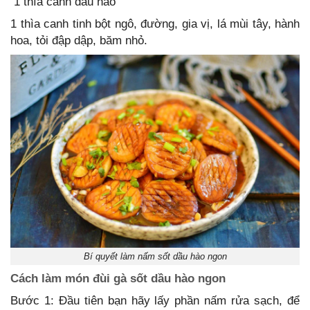
1 thìa canh dầu hào
1 thìa canh tinh bột ngô, đường, gia vị, lá mùi tây, hành
hoa, tỏi đập dập, băm nhỏ.
Bí quyết làm nấm sốt dầu hào ngon
Cách làm món đùi gà sốt dầu hào ngon
Bước 1: Đầu tiên bạn hãy lấy phần nấm rửa sạch, để