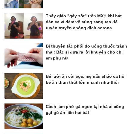
Thầy giáo "gây sốt" trên MXH khi hát
dân ca ví dặm vô cùng sáng tạo để
tuyên truyền chống dịch corona
Bị thuyên tắc phổi do uống thuốc tránh
thai: Bác sĩ đưa ra lời khuyên cho chị
em phụ nữ
Bé lười ăn còi cọc, mẹ nấu cháo cá hồi
bé ăn thun thút lớn nhanh như thổi
Cách làm phở gà ngon tại nhà ai cũng
gật gù ăn liền hai bát