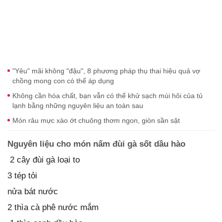
"Yêu" mãi không "đậu", 8 phương pháp thụ thai hiệu quả vợ
chồng mong con có thể áp dụng
Không cần hóa chất, bạn vẫn có thể khử sạch mùi hôi của tủ
lạnh bằng những nguyên liệu an toàn sau
Món râu mực xào ớt chuông thơm ngon, giòn sần sật
Nguyên liệu cho món nấm đùi gà sốt dầu hào
2 cây đùi gà loại to
3 tép tỏi
nửa bát nước
2 thìa cà phê nước mắm