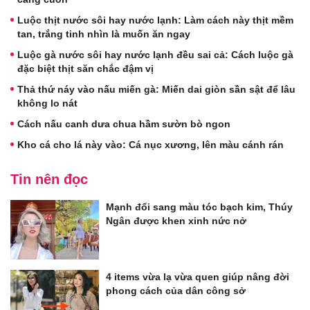
Luộc thịt nước sôi hay nước lạnh: Làm cách này thịt mềm
tan, trắng tinh nhìn là muốn ăn ngay
Luộc gà nước sôi hay nước lạnh đều sai cả: Cách luộc gà
đặc biệt thịt săn chắc đậm vị
Thả thứ náy vào nấu miến gà: Miến dai giòn sần sật để lâu
không lo nát
Cách nấu canh dưa chua hầm sườn bò ngon
Kho cá cho lá này vào: Cá nục xương, lên màu cánh rán
Tin nên đọc
Mạnh đổi sang màu tóc bạch kim, Thúy
Ngân được khen xinh nức nở
4 items vừa lạ vừa quen giúp nâng đời
phong cách của dân công sở