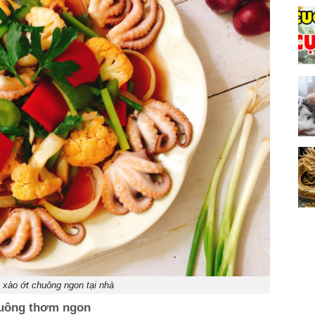
xào ớt chuông ngon tại nhà
huông thơm ngon