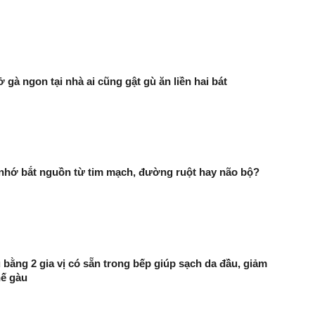
 gà ngon tại nhà ai cũng gật gù ăn liền hai bát
 nhớ bắt nguồn từ tim mạch, đường ruột hay não bộ?
 bằng 2 gia vị có sẵn trong bếp giúp sạch da đầu, giảm
hế gàu