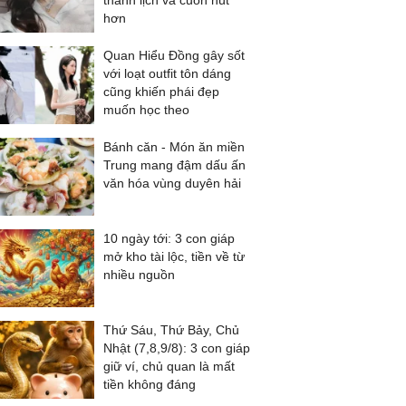
thanh lịch và cuốn hút
hơn
Quan Hiểu Đồng gây sốt
với loạt outfit tôn dáng
cũng khiến phái đẹp
muốn học theo
Bánh căn - Món ăn miền
Trung mang đậm dấu ấn
văn hóa vùng duyên hải
10 ngày tới: 3 con giáp
mở kho tài lộc, tiền về từ
nhiều nguồn
Thứ Sáu, Thứ Bảy, Chủ
Nhật (7,8,9/8): 3 con giáp
giữ ví, chủ quan là mất
tiền không đáng