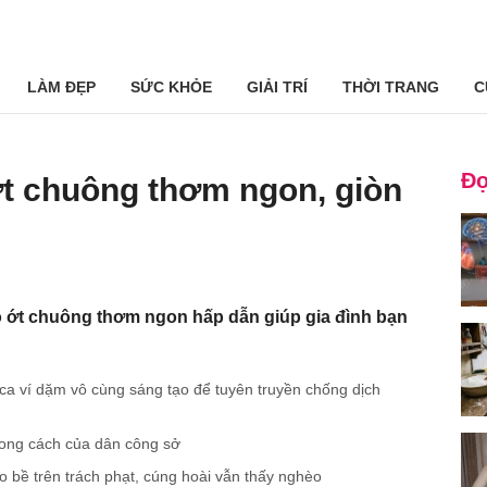
LÀM ĐẸP
SỨC KHỎE
GIẢI TRÍ
THỜI TRANG
C
Đọ
t chuông thơm ngon, giòn
 ớt chuông thơm ngon hấp dẫn giúp gia đình bạn
 ca ví dặm vô cùng sáng tạo để tuyên truyền chống dịch
hong cách của dân công sở
 bề trên trách phạt, cúng hoài vẫn thấy nghèo