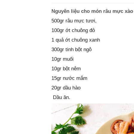
Nguyên liệu cho món râu mực xào
500gr râu mực tươi,
100gr ớt chuông đỏ
1 quả ớt chuông xanh
300gr tinh bột ngô
10gr muối
10gr bột nêm
15gr nước mắm
20gr dầu hào
Dầu ăn.