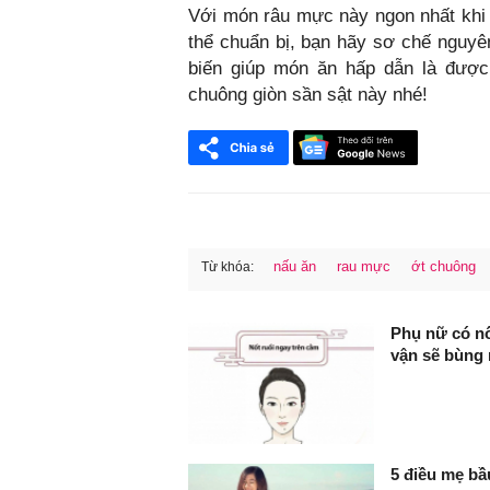
Với món râu mực này ngon nhất khi 
thể chuẩn bị, bạn hãy sơ chế nguyên
biến giúp món ăn hấp dẫn là đượ
chuông giòn sần sật này nhé!
nấu ăn
rau mực
ớt chuông
Từ khóa:
FaceBook
Phụ nữ có nố
vận sẽ bùng 
5 điều mẹ bầu