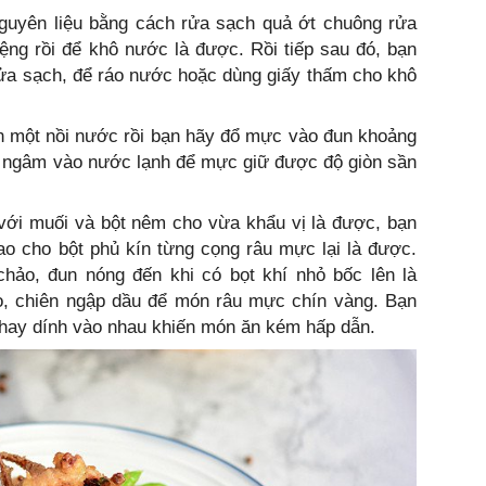
guyên liệu bằng cách rửa sạch quả ớt chuông rửa
ệng rồi để khô nước là được. Rồi tiếp sau đó, bạn
rửa sạch, để ráo nước hoặc dùng giấy thấm cho khô
n một nồi nước rồi bạn hãy đổ mực vào đun khoảng
và ngâm vào nước lạnh để mực giữ được độ giòn sần
ới muối và bột nêm cho vừa khẩu vị là được, bạn
ao cho bột phủ kín từng cọng râu mực lại là được.
chảo, đun nóng đến khi có bọt khí nhỏ bốc lên là
, chiên ngập dầu để món râu mực chín vàng. Bạn
 hay dính vào nhau khiến món ăn kém hấp dẫn.