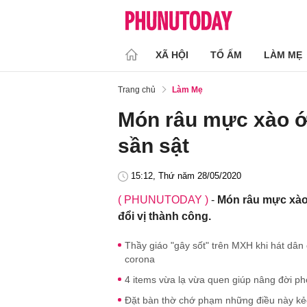
XÃ HỘI
TỔ ẤM
LÀM MẸ
Trang chủ
Làm Mẹ
Món râu mực xào ớ
sần sật
15:12, Thứ năm 28/05/2020
( PHUNUTODAY )
-
Món râu mực xào
đổi vị thành công.
Thầy giáo "gây sốt" trên MXH khi hát dân
corona
4 items vừa lạ vừa quen giúp nâng đời p
Đặt bàn thờ chớ phạm những điều này kẻo