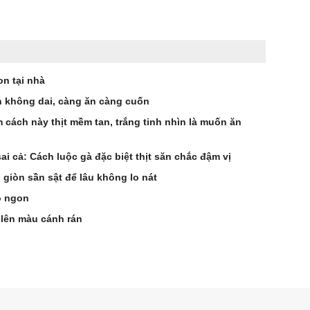
n tại nhà
 không dai, càng ăn càng cuốn
 cách này thịt mềm tan, trắng tinh nhìn là muốn ăn
i cả: Cách luộc gà đặc biệt thịt săn chắc đậm vị
 giòn sần sật để lâu không lo nát
ò ngon
 lên màu cánh rán