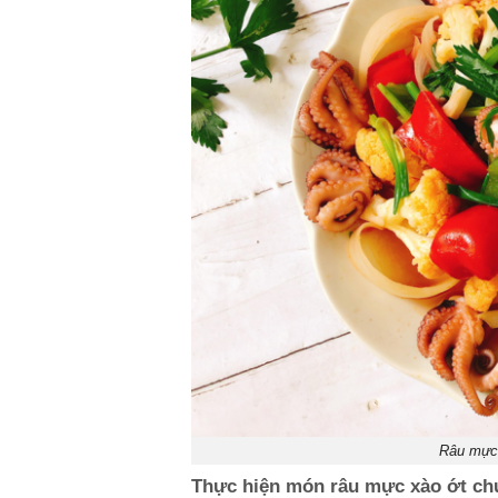
Râu mực 
Thực hiện món râu mực xào ớt c