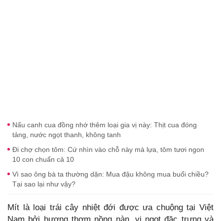
Nấu canh cua đồng nhớ thêm loại gia vị này: Thịt cua đóng
tảng, nước ngọt thanh, không tanh
Đi chợ chọn tôm: Cứ nhìn vào chỗ này mà lựa, tôm tươi ngon
10 con chuẩn cả 10
Vì sao ông bà ta thường dặn: Mua đậu không mua buổi chiều?
Tại sao lại như vậy?
Mít là loại trái cây nhiệt đới được ưa chuộng tại Việt
Nam bởi hương thơm nồng nàn, vị ngọt đặc trưng và