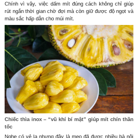
Chính vì vậy, việc dấm mít đúng cách không chỉ giúp
rút ngắn thời gian chờ đợi mà còn giữ được độ ngọt và
màu sắc hấp dẫn cho múi mít.
Chiếc thìa inox – “vũ khí bí mật” giúp mít chín thần
tốc
Nghe có vẻ lạ nhưng đây là mẹo đã được nhiều bà nội