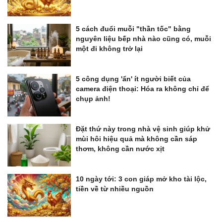
5 cách đuổi muỗi "thần tốc" bằng
nguyên liệu bếp nhà nào cũng có, muỗi
một đi không trở lại
5 công dụng 'ẩn' ít người biết của
camera điện thoại: Hóa ra không chỉ để
chụp ảnh!
Đặt thứ này trong nhà vệ sinh giúp khử
mùi hôi hiệu quả mà không cần sáp
thơm, không cần nước xịt
10 ngày tới: 3 con giáp mở kho tài lộc,
tiền về từ nhiều nguồn