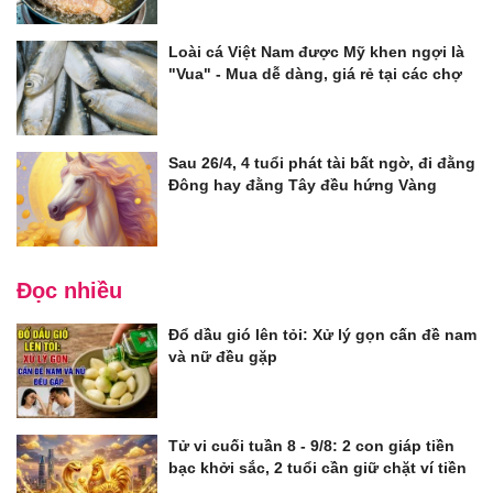
Loài cá Việt Nam được Mỹ khen ngợi là
"Vua" - Mua dễ dàng, giá rẻ tại các chợ
Sau 26/4, 4 tuổi phát tài bất ngờ, đi đằng
Đông hay đằng Tây đều hứng Vàng
Đọc nhiều
Đổ dầu gió lên tỏi: Xử lý gọn cấn đề nam
và nữ đều gặp
Tử vi cuối tuần 8 - 9/8: 2 con giáp tiền
bạc khởi sắc, 2 tuổi cần giữ chặt ví tiền