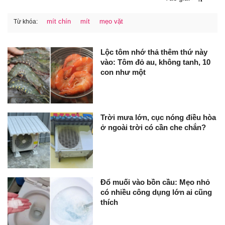
mít chín
mít
mẹo vặt
Từ khóa:
Lộc tôm nhớ thả thêm thứ này
vào: Tôm đỏ au, không tanh, 10
con như một
Trời mưa lớn, cục nóng điều hòa
ở ngoài trời có cần che chắn?
Đổ muối vào bồn cầu: Mẹo nhỏ
có nhiều công dụng lớn ai cũng
thích