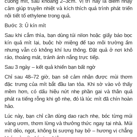
cuống mít, sâu khoảng 2–3cm. Vị trí này là điểm nhạy
cảm giúp truyền nhiệt và kích thích quá trình phát triển
nội tiết tố ethylene trong quả.
Bước 3: Ủ kín mít
Sau khi cắm thìa, bạn dùng túi nilon hoặc giấy báo bọc
kín quả mít lại, buộc hờ miệng để tạo môi trường ẩm
nhưng vẫn có không khí lưu thông. Đặt quả ở nơi khô
ráo, thoáng mát, tránh ánh nắng trực tiếp.
Sau 3 ngày – kết quả khiến bạn bất ngờ
Chỉ sau 48–72 giờ, bạn sẽ cảm nhận được mùi thơm
đặc trưng của mít bắt đầu lan tỏa. Khi sờ vào vỏ thấy
mềm hơn, có dấu hiệu nứt nhẹ phần gai và thân quả
phát ra tiếng rỗng khi gõ nhẹ, đó là lúc mít đã chín hoàn
hảo.
Lúc này, bạn chỉ cần dùng dao rạch nhẹ, bóc từng múi
vàng ươm, thơm lừng và thưởng thức ngay tại nhà. Múi
mít dẻo, ngọt, không bị sượng hay bở – hương vị chẳng