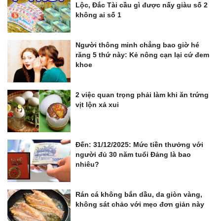
Lộc, Đắc Tài cầu gì được nấy giàu số 2
không ai số 1
Người thông minh chẳng bao giờ hé
răng 5 thứ này: Kẻ nông cạn lại cứ đem
khoe
2 việc quan trọng phải làm khi ăn trứng
vịt lộn xả xui
Đến: 31/12/2025: Mức tiền thưởng với
người đủ 30 năm tuổi Đảng là bao
nhiêu?
Rán cá không bắn dầu, da giòn vàng,
không sát chảo với mẹo đơn giản này