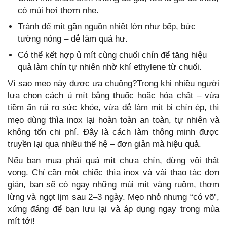
có mùi hơi thơm nhẹ.
Tránh để mít gần nguồn nhiệt lớn như bếp, bức
tường nóng – dễ làm quả hư.
Có thể kết hợp ủ mít cùng chuối chín để tăng hiệu
quả làm chín tự nhiên nhờ khí ethylene từ chuối.
Vì sao mẹo này được ưa chuộng?Trong khi nhiều người
lựa chọn cách ủ mít bằng thuốc hoặc hóa chất – vừa
tiềm ẩn rủi ro sức khỏe, vừa dễ làm mít bị chín ép, thì
mẹo dùng thìa inox lại hoàn toàn an toàn, tự nhiên và
không tốn chi phí. Đây là cách làm thông minh được
truyền lại qua nhiều thế hệ – đơn giản mà hiệu quả.
Nếu bạn mua phải quả mít chưa chín, đừng vội thất
vọng. Chỉ cần một chiếc thìa inox và vài thao tác đơn
giản, bạn sẽ có ngay những múi mít vàng ruộm, thơm
lừng và ngọt lịm sau 2–3 ngày. Mẹo nhỏ nhưng “có võ”,
xứng đáng để bạn lưu lại và áp dụng ngay trong mùa
mít tới!