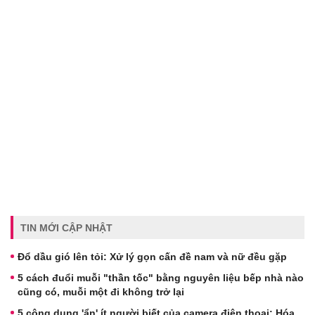
TIN MỚI CẬP NHẬT
Đổ dầu gió lên tỏi: Xử lý gọn cấn đề nam và nữ đều gặp
5 cách đuổi muỗi "thần tốc" bằng nguyên liệu bếp nhà nào
cũng có, muỗi một đi không trở lại
5 công dụng 'ẩn' ít người biết của camera điện thoại: Hóa