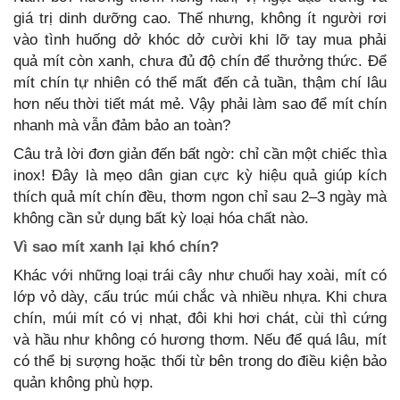
giá trị dinh dưỡng cao. Thế nhưng, không ít người rơi
vào tình huống dở khóc dở cười khi lỡ tay mua phải
quả mít còn xanh, chưa đủ độ chín để thưởng thức. Để
mít chín tự nhiên có thể mất đến cả tuần, thậm chí lâu
hơn nếu thời tiết mát mẻ. Vậy phải làm sao để mít chín
nhanh mà vẫn đảm bảo an toàn?
Câu trả lời đơn giản đến bất ngờ: chỉ cần một chiếc thìa
inox! Đây là mẹo dân gian cực kỳ hiệu quả giúp kích
thích quả mít chín đều, thơm ngon chỉ sau 2–3 ngày mà
không cần sử dụng bất kỳ loại hóa chất nào.
Vì sao mít xanh lại khó chín?
Khác với những loại trái cây như chuối hay xoài, mít có
lớp vỏ dày, cấu trúc múi chắc và nhiều nhựa. Khi chưa
chín, múi mít có vị nhạt, đôi khi hơi chát, cùi thì cứng
và hầu như không có hương thơm. Nếu để quá lâu, mít
có thể bị sượng hoặc thối từ bên trong do điều kiện bảo
quản không phù hợp.