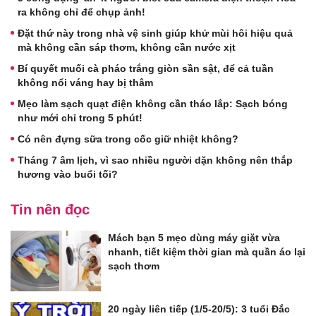
ra không chỉ để chụp ảnh!
Đặt thứ này trong nhà vệ sinh giúp khử mùi hôi hiệu quả
mà không cần sáp thơm, không cần nước xịt
Bí quyết muối cà pháo trắng giòn sần sật, để cả tuần
không nổi váng hay bị thâm
Mẹo làm sạch quạt điện không cần tháo lắp: Sạch bóng
như mới chỉ trong 5 phút!
Có nên đựng sữa trong cốc giữ nhiệt không?
Tháng 7 âm lịch, vì sao nhiều người dặn không nên thắp
hương vào buổi tối?
Tin nên đọc
Mách bạn 5 mẹo dùng máy giặt vừa
nhanh, tiết kiệm thời gian mà quần áo lại
sạch thơm
20 ngày liên tiếp (1/5-20/5): 3 tuổi Đắc