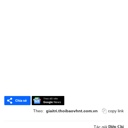
Theo:
giaitri.thoibaovhnt.com.vn
copy link
Tác giả:
Diệp Chi