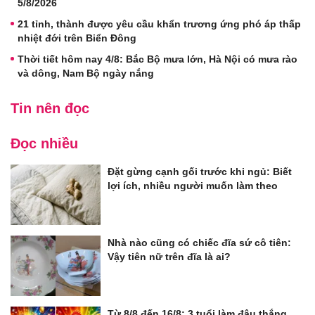
5/8/2026
21 tỉnh, thành được yêu cầu khẩn trương ứng phó áp thấp
nhiệt đới trên Biển Đông
Thời tiết hôm nay 4/8: Bắc Bộ mưa lớn, Hà Nội có mưa rào
và dông, Nam Bộ ngày nắng
Tin nên đọc
Đọc nhiều
Đặt gừng cạnh gối trước khi ngủ: Biết
lợi ích, nhiều người muốn làm theo
Nhà nào cũng có chiếc đĩa sứ cô tiên:
Vậy tiên nữ trên đĩa là ai?
Từ 8/8 đến 16/8: 3 tuổi làm đâu thắng