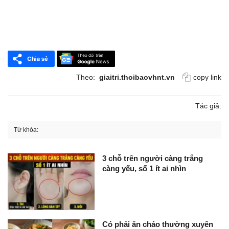
Theo:
giaitri.thoibaovhnt.vn
copy link
Tác giả:
Từ khóa:
3 chỗ trên người càng trắng
càng yếu, số 1 ít ai nhìn
Có phải ăn cháo thường xuyên