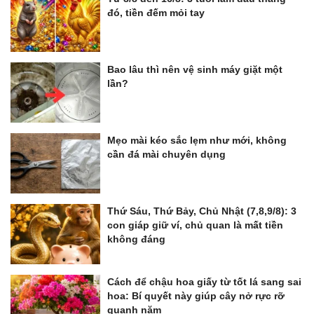
đó, tiền đếm mỏi tay
Bao lâu thì nên vệ sinh máy giặt một
lần?
Mẹo mài kéo sắc lẹm như mới, không
cần đá mài chuyên dụng
Thứ Sáu, Thứ Bảy, Chủ Nhật (7,8,9/8): 3
con giáp giữ ví, chủ quan là mất tiền
không đáng
Cách để chậu hoa giấy từ tốt lá sang sai
hoa: Bí quyết này giúp cây nở rực rỡ
quanh năm