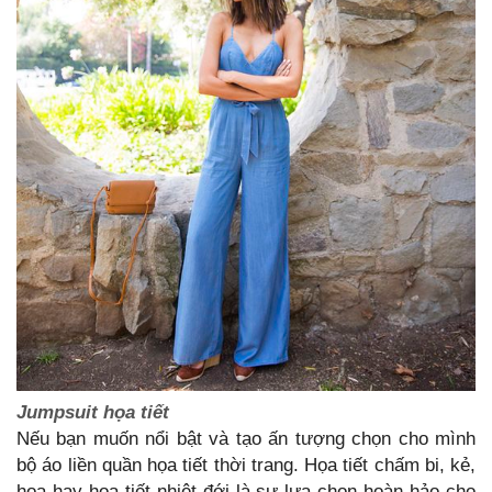
Jumpsuit họa tiết
Nếu bạn muốn nổi bật và tạo ấn tượng chọn cho mình
bộ áo liền quần họa tiết thời trang. Họa tiết chấm bi, kẻ,
hoa hay họa tiết nhiệt đới là sự lựa chọn hoàn hảo cho