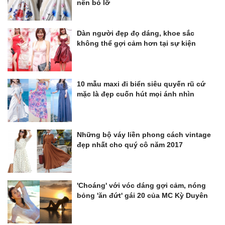
nên bỏ lỡ
Dàn người đẹp đọ dáng, khoe sắc
không thể gợi cảm hơn tại sự kiện
10 mẫu maxi đi biển siêu quyến rũ cứ
mặc là đẹp cuốn hút mọi ánh nhìn
Những bộ váy liền phong cách vintage
đẹp nhất cho quý cô năm 2017
'Choáng' với vóc dáng gợi cảm, nóng
bỏng 'ăn đứt' gái 20 của MC Kỳ Duyên