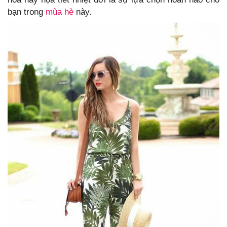
bạn trong
mùa hè
này.