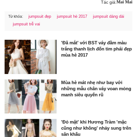
Tác giả:
Mai Mai
jumpsuit đẹp
jumpsuit hè 2017
jumpsuit dáng dài
Từ khóa:
jumpsuit trễ vai
'Đã mắt' với BST váy đầm màu
trắng thanh lịch đốn tim phái đẹp
mùa hè 2017
Mùa hè mát nhẹ như bay với
những mẫu chân váy voan mỏng
manh siêu quyến rũ
'Đỏ mặt' khi Hương Tràm 'mặc
cũng như không' nhảy sung trên
sân khấu