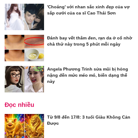
'Choáng' với nhan sắc xinh đẹp của vợ
sắp cưới của ca sĩ Cao Thái Sơn
Đánh bay vết thâm đen, rạn da ở cổ nhờ
chà thứ này trong 5 phút mỗi ngày
Angela Phương Trinh sửa mũi bị hỏng
nặng đến mức méo mó, biến dạng thế
này
Đọc nhiều
Từ 9/8 đến 17/8: 3 tuổi Giàu Không Cản
Được