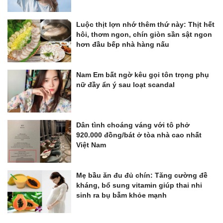
Luộc thịt lợn nhớ thêm thứ này: Thịt hết
hôi, thơm ngon, chín giòn sần sật ngon
hơn đầu bếp nhà hàng nấu
Nam Em bất ngờ kêu gọi tôn trọng phụ
nữ đầy ẩn ý sau loạt scandal
Dân tình choáng váng với tô phở
920.000 đồng/bát ở tòa nhà cao nhất
Việt Nam
Mẹ bầu ăn đu đủ chín: Tăng cường đề
kháng, bổ sung vitamin giúp thai nhi
sinh ra bụ bẫm khỏe mạnh