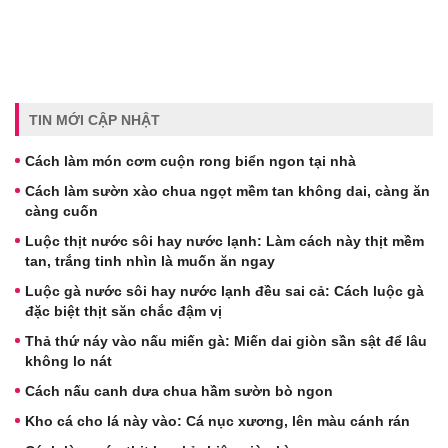
TIN MỚI CẬP NHẬT
Cách làm món cơm cuộn rong biển ngon tại nhà
Cách làm sườn xào chua ngọt mềm tan không dai, càng ăn
càng cuốn
Luộc thịt nước sôi hay nước lạnh: Làm cách này thịt mềm
tan, trắng tinh nhìn là muốn ăn ngay
Luộc gà nước sôi hay nước lạnh đều sai cả: Cách luộc gà
đặc biệt thịt săn chắc đậm vị
Thả thứ náy vào nấu miến gà: Miến dai giòn sần sật để lâu
không lo nát
Cách nấu canh dưa chua hầm sườn bò ngon
Kho cá cho lá này vào: Cá nục xương, lên màu cánh rán