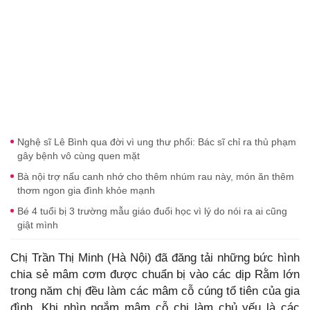
Nghệ sĩ Lê Bình qua đời vì ung thư phổi: Bác sĩ chỉ ra thủ phạm
gây bệnh vô cùng quen mặt
Bà nội trợ nấu canh nhớ cho thêm nhúm rau này, món ăn thêm
thơm ngon gia đình khỏe mạnh
Bé 4 tuổi bị 3 trường mẫu giáo đuổi học vì lý do nói ra ai cũng
giật mình
Chị Trần Thị Minh (Hà Nội) đã đăng tải những bức hình
chia sẻ mâm cơm được chuẩn bị vào các dịp Rằm lớn
trong năm chị đều làm các mâm cỗ cúng tổ tiên của gia
đình. Khi nhìn ngắm mâm cỗ chị làm chủ yếu là các