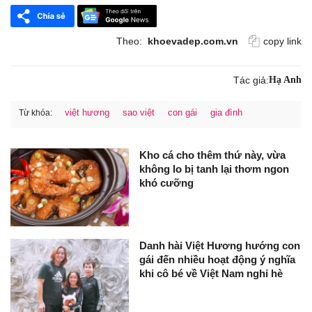
Theo:
khoevadep.com.vn
copy link
Tác giả:
Hạ Anh
việt hương
sao việt
con gái
gia đình
Từ khóa:
Kho cá cho thêm thứ này, vừa
không lo bị tanh lại thơm ngon
khó cưỡng
Danh hài Việt Hương hướng con
gái đến nhiều hoạt động ý nghĩa
khi cô bé về Việt Nam nghỉ hè