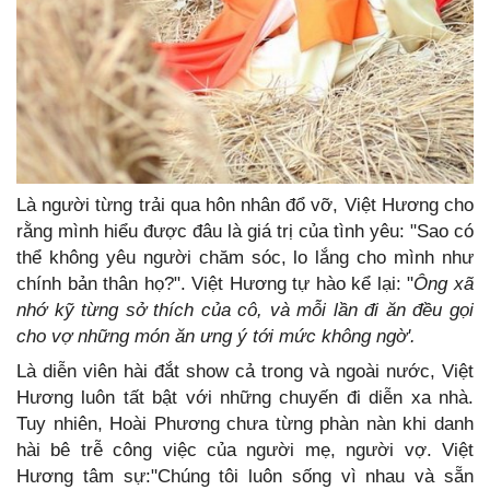
Là người từng trải qua hôn nhân đổ vỡ, Việt Hương cho
rằng mình hiểu được đâu là giá trị của tình yêu: "Sao có
thể không yêu người chăm sóc, lo lắng cho mình như
chính bản thân họ?". Việt Hương tự hào kể lại: "
Ông xã
nhớ kỹ từng sở thích của cô, và mỗi lần đi ăn đều gọi
cho vợ những món ăn ưng ý tới mức không ngờ'.
Là diễn viên hài đắt show cả trong và ngoài nước, Việt
Hương luôn tất bật với những chuyến đi diễn xa nhà.
Tuy nhiên, Hoài Phương chưa từng phàn nàn khi danh
hài bê trễ công việc của người mẹ, người vợ. Việt
Hương tâm sự:"Chúng tôi luôn sống vì nhau và sẵn