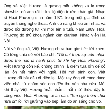
Ông xã Việt Hương là gương mặt không xa lạ trong
showbiz, dù anh rất ít khi lộ diện trước khán giả. Nhạc
sĩ Hoài Phương sinh năm 1971 trong một gia đình có
truyền thống nghệ thuật. Anh có năng khiếu âm nhạc và
được bồi dưỡng từ khi mới lên 6 tuổi. Năm 1989, Hoài
Phương đỗ thủ khoa ngành kèn clarinet, Nhạc viện Hà
Nội.
Nói về ông xã, Việt Hương chưa bao giờ tiếc lời khen.
Cô từng chia sẻ với báo chí:
"Tôi chỉ thực sự cảm nhận
được thế nào là hạnh phúc từ khi lấy Hoài Phương".
Việt Hương còn kể, chồng chính là điểm tựa lớn để cô
lăn lộn hết mình với nghề. Hồi mới sinh con, Việt
Hương đã bắt đầu đi diễn lại. Một tay ông xã cáng đáng
việc nhà, từ chăm sóc con đến thu vén nhà cửa. Mỗi
khi thấy Việt Hương ‘mắt nhắm, mắt mở’ thức dậy lo
công việc, Hoài Phương lại ân cần: "
Em ngủ thêm chút
nữa đi"
rồi rời giường vào bếp làm đồ ăn sáng cho vợ.