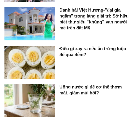
Danh hài Việt Hương-"đại gia
ngầm" trong làng giải trí: Sở hữu
biệt thự siêu “khủng” vạn người
mê trên đất Mỹ
Điều gì xảy ra nếu ăn trứng luộc
để qua đêm?
Uống nước gì để cơ thể thơm
mát, giảm mùi hôi?