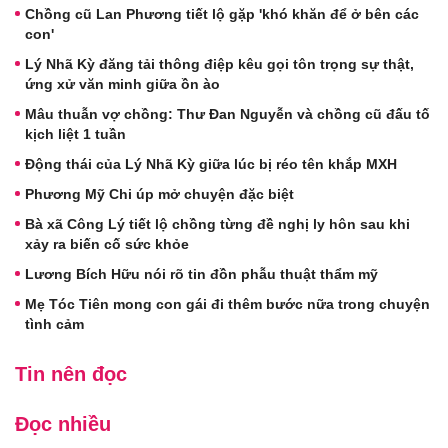
Chồng cũ Lan Phương tiết lộ gặp 'khó khăn để ở bên các
con'
Lý Nhã Kỳ đăng tải thông điệp kêu gọi tôn trọng sự thật,
ứng xử văn minh giữa ồn ào
Mâu thuẫn vợ chồng: Thư Đan Nguyễn và chồng cũ đấu tố
kịch liệt 1 tuần
Động thái của Lý Nhã Kỳ giữa lúc bị réo tên khắp MXH
Phương Mỹ Chi úp mở chuyện đặc biệt
Bà xã Công Lý tiết lộ chồng từng đề nghị ly hôn sau khi
xảy ra biến cố sức khỏe
Lương Bích Hữu nói rõ tin đồn phẫu thuật thẩm mỹ
Mẹ Tóc Tiên mong con gái đi thêm bước nữa trong chuyện
tình cảm
Tin nên đọc
Đọc nhiều