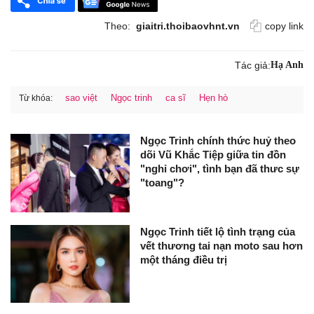
Theo:
giaitri.thoibaovhnt.vn
copy link
Tác giả:
Hạ Anh
sao việt
Ngọc trinh
ca sĩ
Hẹn hò
Từ khóa:
Ngọc Trinh chính thức huỷ theo
dõi Vũ Khắc Tiệp giữa tin đồn
"nghỉ chơi", tình bạn đã thưc sự
"toang"?
Ngọc Trinh tiết lộ tình trạng của
vết thương tai nạn moto sau hơn
một tháng điều trị