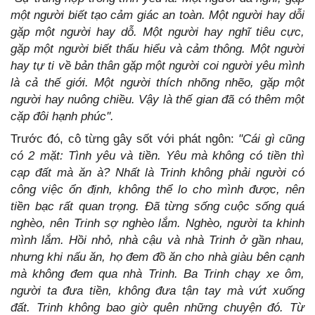
một người biết tạo cảm giác an toàn. Một người hay dỗi
gặp một người hay dỗ. Một người hay nghĩ tiêu cực,
gặp một người biết thấu hiểu và cảm thông. Một người
hay tự ti về bản thân gặp một người coi người yêu mình
là cả thế giới. Một người thích nhõng nhẽo, gặp một
người hay nuông chiều. Vậy là thế gian đã có thêm một
cặp đôi hạnh phúc''.
Trước đó, cô từng gây sốt với phát ngôn:
"Cái gì cũng
có 2 mặt: Tình yêu và tiền. Yêu mà không có tiền thì
cạp đất mà ăn à? Nhất là Trinh không phải người có
công việc ổn định, không thể lo cho mình được, nên
tiền bạc rất quan trọng. Đã từng sống cuộc sống quá
nghèo, nên Trinh sợ nghèo lắm. Nghèo, người ta khinh
mình lắm. Hồi nhỏ, nhà cậu và nhà Trinh ở gần nhau,
nhưng khi nấu ăn, họ đem đồ ăn cho nhà giàu bên cạnh
mà không đem qua nhà Trinh. Ba Trinh chạy xe ôm,
người ta đưa tiền, không đưa tận tay mà vứt xuống
đất. Trinh không bao giờ quên những chuyện đó. Từ