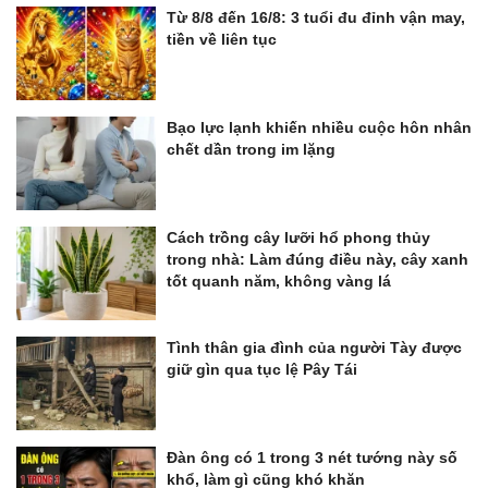
Từ 8/8 đến 16/8: 3 tuổi đu đỉnh vận may,
tiền về liên tục
Bạo lực lạnh khiến nhiều cuộc hôn nhân
chết dần trong im lặng
Cách trồng cây lưỡi hổ phong thủy
trong nhà: Làm đúng điều này, cây xanh
tốt quanh năm, không vàng lá
Tình thân gia đình của người Tày được
giữ gìn qua tục lệ Pây Tái
Đàn ông có 1 trong 3 nét tướng này số
khổ, làm gì cũng khó khăn