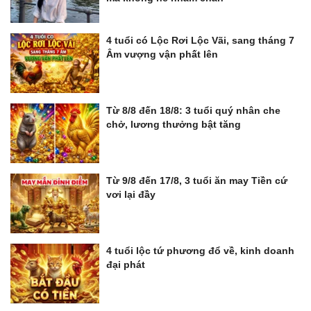
4 tuổi có Lộc Rơi Lộc Vãi, sang tháng 7
Âm vượng vận phất lên
Từ 8/8 đến 18/8: 3 tuổi quý nhân che
chở, lương thưởng bật tăng
Từ 9/8 đến 17/8, 3 tuổi ăn may Tiền cứ
vơi lại đầy
4 tuổi lộc tứ phương đổ về, kinh doanh
đại phát