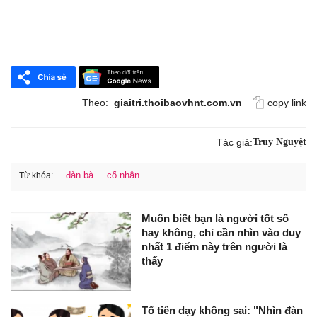
Theo:
giaitri.thoibaovhnt.com.vn
copy link
Tác giả:
Truy Nguyệt
đàn bà
cố nhân
Từ khóa:
Muốn biết bạn là người tốt số
hay không, chỉ cần nhìn vào duy
nhất 1 điểm này trên người là
thấy
Tổ tiên dạy không sai: "Nhìn đàn