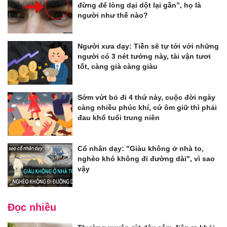
đừng để lòng dại dột lại gần”, họ là
người như thế nào?
Người xưa dạy: Tiền sẽ tự tới với những
người có 3 nét tướng này, tài vận tươi
tốt, càng già càng giàu
Sớm vứt bỏ đi 4 thứ này, cuộc đời ngày
càng nhiều phúc khí, cứ ôm giữ thì phải
đau khổ tuổi trung niên
Cổ nhân dạy: "Giàu không ở nhà to,
nghèo khó không đi đường dài", vì sao
vậy
Đọc nhiều