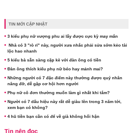
TIN MỚI CẬP NHẬT
3 kiểu phụ nữ vượng phu ai lấy được cực kỳ may mắn
Nhà có 3 "rò rỉ" này, người xưa nhắc phải sửa sớm kẻo tài
lộc hao nhanh
5 kiểu bà sẵn sàng cặp kè với đàn ông có tiền
Đàn ông thích kiểu phụ nữ béo hay mảnh mai?
Những người có 7 đặc điểm này thường được quý nhân
nâng đỡ, dễ gặp cơ hội hơn người
Phụ nữ cô đơn thường muốn làm gì nhất khi tắm?
Người có 7 dấu hiệu này rất dễ giàu lên trong 3 năm tới,
xem bạn có không?
4 hũ tiền bạn cần có để về già không hối hận
Tin nên đọc