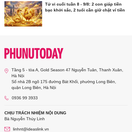
Tử vi cuối tuần 8 - 9/8: 2 con giáp tiền
bạc khởi sắc, 2 tuổi cần giữ chặt ví tiền
Tầng 5 - tòa A, Gold Season 47 Nguyễn Tuân, Thanh Xuân,
Hà Nội
Số nhà 2B ngõ 175 đường Bát Khối, phường Long Biên,
quận Long Biên, Hà Nội
0936 99 3933
CHỊU TRÁCH NHIỆM NỘI DUNG
Bà Nguyễn Thùy Linh
linhnt@ideaslink.vn