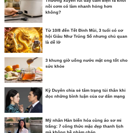
Thường xuyên rút dây cắm điện ra khỏi
nồi cơm có làm nhanh hỏng hơn
không?
Từ 10/8 đến Tết Đinh Mùi, 3 tuổi có cơ
hội Giàu Như Trúng Số nhưng chủ quan
là dễ lỡ
3 khung giờ uống nước mật ong tốt cho
sức khỏe
Kỳ Duyên chia sẻ tâm trạng tủi thân khi
đọc những bình luận của cư dân mạng
Mỹ nhân Hàn biến hóa cùng áo sơ mi
trắng: 7 công thức mặc đẹp thanh lịch
mà không hề nhàm chán