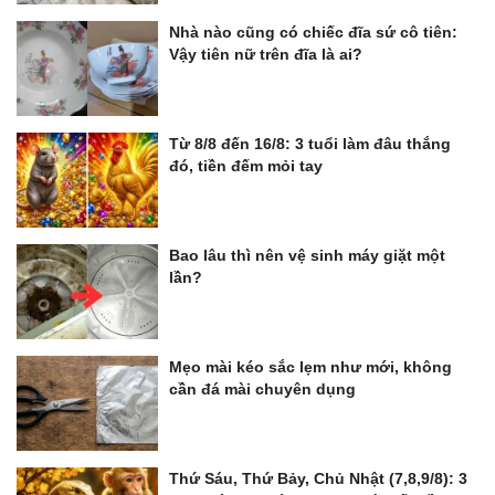
Nhà nào cũng có chiếc đĩa sứ cô tiên:
Vậy tiên nữ trên đĩa là ai?
Từ 8/8 đến 16/8: 3 tuổi làm đâu thắng
đó, tiền đếm mỏi tay
Bao lâu thì nên vệ sinh máy giặt một
lần?
Mẹo mài kéo sắc lẹm như mới, không
cần đá mài chuyên dụng
Thứ Sáu, Thứ Bảy, Chủ Nhật (7,8,9/8): 3