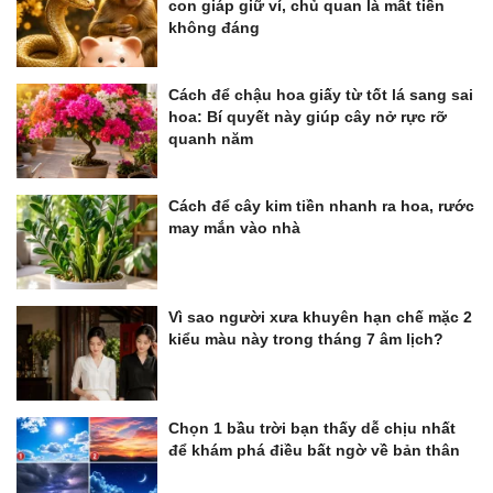
con giáp giữ ví, chủ quan là mất tiền
không đáng
Cách để chậu hoa giấy từ tốt lá sang sai
hoa: Bí quyết này giúp cây nở rực rỡ
quanh năm
Cách để cây kim tiền nhanh ra hoa, rước
may mắn vào nhà
Vì sao người xưa khuyên hạn chế mặc 2
kiểu màu này trong tháng 7 âm lịch?
Chọn 1 bầu trời bạn thấy dễ chịu nhất
để khám phá điều bất ngờ về bản thân