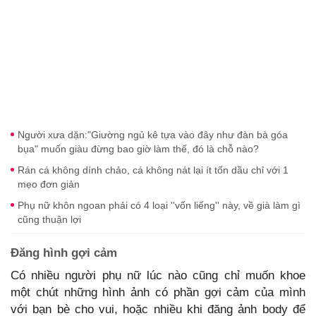
Người xưa dặn:"Giường ngủ kê tựa vào đây như đàn bà góa
bụa" muốn giàu đừng bao giờ làm thế, đó là chỗ nào?
Rán cá không dính chảo, cá không nát lại ít tốn dầu chỉ với 1
mẹo đơn giản
Phụ nữ khôn ngoan phải có 4 loại ''vốn liếng'' này, về già làm gì
cũng thuận lợi
Đăng hình gợi cảm
Có nhiều người phụ nữ lúc nào cũng chỉ muốn khoe
một chút những hình ảnh có phần gợi cảm của mình
với bạn bè cho vui, hoặc nhiều khi đăng ảnh body để