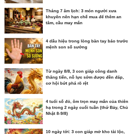
Tháng 7 âm lịch: 3 món người xưa
khuyên nên hạn chế mua để thêm an
tâm, cầu may mắn
4 dấu hiệu trong lòng bàn tay báo trước
mệnh son số sướng
Từ ngày 8/8, 3 con giáp công danh
thăng tiến, nỗ lực sớm được đền đáp,
cơ hội bứt phá rõ rệt
4 tuổi số đỏ, ôm trọn may mắn của thiên
hạ trong 2 ngày cuối tuần (thứ Bảy, Chủ
Nhật 8-9/8)
10 ngày tới: 3 con giáp mở kho tài lộc,