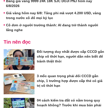
Bảng giá vàng 9999 24K 18K SJC DOJI PNJ hôm nay
6/8/2026
Giá vàng hôm nay 6/8: Tăng phi mã vượt 4.200 USD, vàng
trong nước xô đổ mọi kỷ lục
Cô đơn ở người trưởng thành: AI đang trở thành người
lắng nghe
Tin nên đọc
Đối tượng duy nhất được cấp CCCD gắn
chip vô thời hạn, người dân nên biết để
tránh thiệt thòi
3 mốc quan trọng phải đổi CCCD gắn
chip, 1 trường hợp được cấp thẻ có giá
trị vô thời hạn
04 cách kiểm tra đất có nằm trong quy
hoạch không? Trước khi mua bán phải