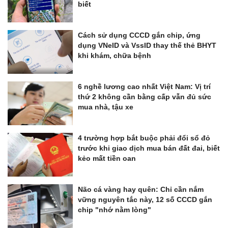
biết
Cách sử dụng CCCD gắn chip, ứng
dụng VNeID và VssID thay thế thẻ BHYT
khi khám, chữa bệnh
6 nghề lương cao nhất Việt Nam: Vị trí
thứ 2 không cần bằng cấp vẫn đủ sức
mua nhà, tậu xe
4 trường hợp bắt buộc phải đổi sổ đỏ
trước khi giao dịch mua bán đất đai, biết
kẻo mất tiền oan
Não cá vàng hay quên: Chỉ cần nắm
vững nguyên tắc này, 12 số CCCD gắn
chip "nhớ nằm lòng"