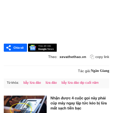
Theo:
xevathethao.vn
copy link
Tác giả:
Ngân Giang
bẫy lừa đảo
lừa đảo
bẫy lừa đảo dịp cuối năm
Từ khóa:
Nhận được 4 cuộc gọi này phải
cúp máy ngay lập tức kẻo bị lừa
mất sạch tiền bạc