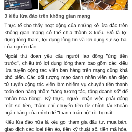
3 kiểu lừa đảo trên không gian mạng
Thực tế cho thấy hoạt động của những kẻ lừa đảo trên
không gian mạng có thể chia thành 3 kiểu. Đó là lợi
dụng lòng tham, lợi dụng lòng tin và lợi dụng sự sợ hãi
của người dân.
Ngoài thủ đoạn yêu cầu người lao động "ứng tiền
trước", chiêu trò lợi dụng lòng tham bao gồm các kiểu
lừa tuyển cộng tác viên bán hàng trên mạng cũng khá
phổ biến. Các đối tượng mạo danh nhân viên sàn điện
tử tuyển cộng tác viên làm nhiệm vụ chuyển tiền thanh
toán đơn hàng nhằm "tăng tương tác, tăng doanh số" để
"nhận hoa hồng". Kỳ thực, người nhận việc phải đóng
một số tiền, thậm chí chuyển tiền từ chính tài khoản
ngân hàng của mình để "thanh toán hộ" rồi bị mất.
Kiểu lừa đảo nữa là kêu gọi tham gia đầu tư, mua bán,
giao dịch các loại tiền ảo, tiền kỹ thuật số, tiền mã hóa,